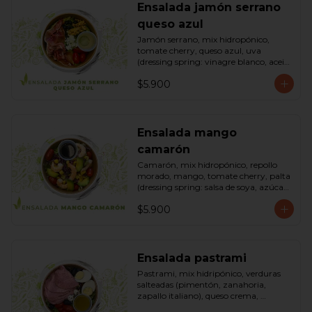
Ensalada jamón serrano
queso azul
Jamón serrano, mix hidropónico, 
tomate cherry, queso azul, uva 
(dressing spring: vinagre blanco, aceite 
de oliva, azúcar). Bowl.
$5.900
Ensalada mango
camarón
Camarón, mix hidropónico, repollo 
morado, mango, tomate cherry, palta 
(dressing spring: salsa de soya, azúcar, 
limón, aceite de sésamo). Bowl.
$5.900
Ensalada pastrami
Pastrami, mix hidripónico, verduras 
salteadas (pimentón, zanahoria, 
zapallo italiano), queso crema, 
aceitunas deshuesadas, huevo, 