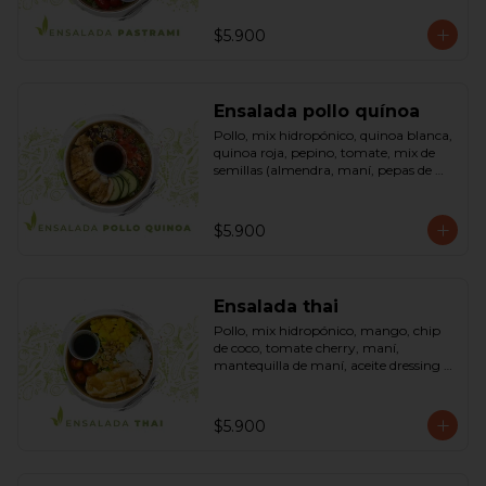
sésamo, dressing vinagreta mostaza 
(vinagre de vino blanco, azúcar, 
$5.900
mostaza). Bowl.
Ensalada pollo quínoa
Pollo, mix hidropónico, quinoa blanca, 
quinoa roja, pepino, tomate, mix de 
semillas (almendra, maní, pepas de 
zapallo, maravilla, cranberry), salsa de 
soya, ketchup, azúcar dressing spring 
mostaza (salsa de soya, azúcar, limón, 
$5.900
aceite de sésamo y mostaza). Bowl.
Ensalada thai
Pollo, mix hidropónico, mango, chip 
de coco, tomate cherry, maní, 
mantequilla de maní, aceite dressing 
spring: (salsa de soya, azúcar, limón, 
aceite de sésamo). Bowl.
$5.900