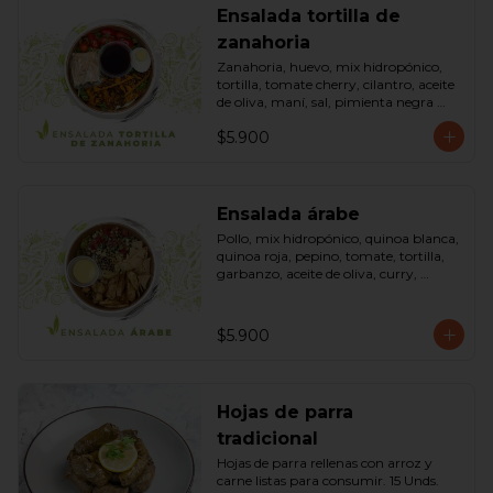
Ensalada tortilla de
zanahoria
Zanahoria, huevo, mix hidropónico, 
tortilla, tomate cherry, cilantro, aceite 
de oliva, maní, sal, pimienta negra 
dressing spring montaza (salsa de 
$5.900
soya, azúcar, limón, aceite de sésamo 
y mostaza). Bowl.
Ensalada árabe
Pollo, mix hidropónico, quinoa blanca, 
quinoa roja, pepino, tomate, tortilla, 
garbanzo, aceite de oliva, curry, 
dressing árabe (Yogurth natural, 
curry, limón, pimienta negra y sal). 
Bowl.
$5.900
Hojas de parra
tradicional
Hojas de parra rellenas con arroz y 
carne listas para consumir. 15 Unds.