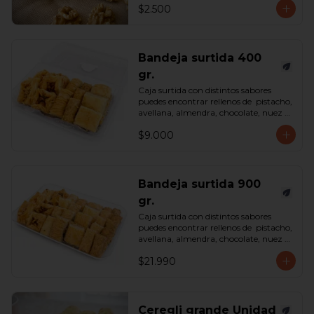
$2.500
Bandeja surtida 400
gr.
Caja surtida con distintos sabores 
puedes encontrar rellenos de  pistacho, 
avellana, almendra, chocolate, nuez y 
castaña de cajú. 

$9.000
*Surtido enviado sujeto a 
disponibilidad en tienda*

contenido 400 gramos.
Bandeja surtida 900
gr.
Caja surtida con distintos sabores 
puedes encontrar rellenos de  pistacho, 
avellana, almendra, chocolate, nuez y 
castaña de cajú. 

$21.990
*Surtido enviado sujeto a 
disponibilidad en tienda*

contenido 900 gramos.
Ceregli grande Unidad