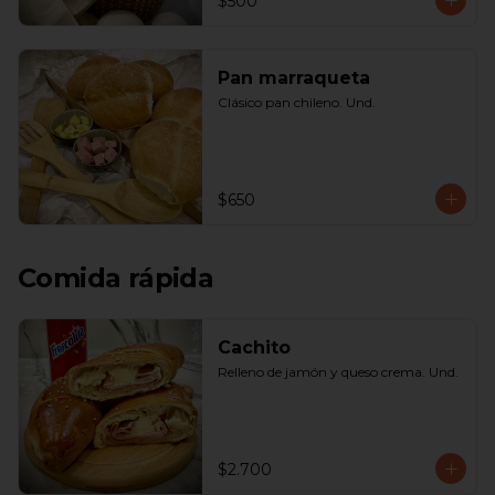
$500
Pan marraqueta
Clásico pan chileno. Und.
$650
Comida rápida
Cachito
Relleno de jamón y queso crema. Und.
$2.700