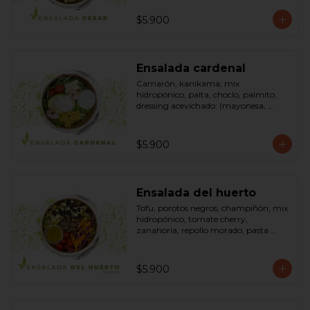
pimienta negra). Bowl.
$5.900
Ensalada cardenal
Camarón, kanikama, mix 
hidropónico, palta, choclo, palmito, 
dressing acevichado: (mayonesa, 
limón, vinagre de manzana, orégano, 
pimienta negra y sal). Bowl.
$5.900
Ensalada del huerto
Tofu, porotos negros, champiñón, mix 
hidropónico, tomate cherry, 
zanahoria, repollo morado, pasta 
(espirales), cilantro, maní, aceite de 
oliva, aceite de sésamo, romero 
dressing: vinagreta, mostaza (vinagre 
$5.900
blanco, mostaza, azúcar). Bowl.