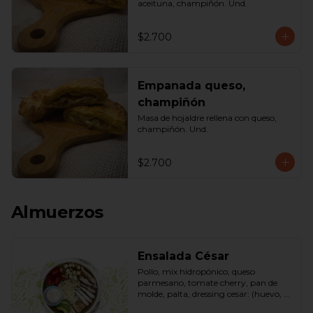
aceituna, champiñón. Und.
$2.700
Empanada queso,
champiñón
Masa de hojaldre rellena con queso, 
champiñón. Und.
$2.700
Almuerzos
Ensalada César
Pollo, mix hidropónico, queso 
parmesano, tomate cherry, pan de 
molde, palta, dressing cesar: (huevo, 
ajo, queso gauda, aceite, azúcar, sal, 