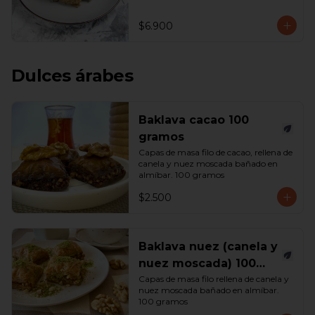
$6.900
Dulces árabes
Baklava cacao 100
gramos
Capas de masa filo de cacao, rellena de 
canela y nuez moscada bañado en 
almíbar. 100 gramos
$2.500
Baklava nuez (canela y
nuez moscada) 100
gramos
Capas de masa filo rellena de canela y 
nuez moscada bañado en almíbar. 
100 gramos