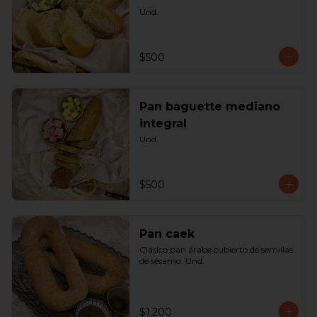
Und.
$500
Pan baguette mediano
integral
Und.
$500
Pan caek
Clásico pan árabe cubierto de semillas 
de sésamo. Und.
$1.200