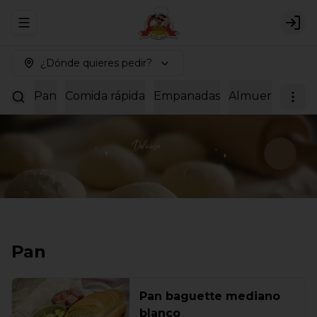
Abrir menu de navegación
Logi
¿Dónde quieres pedir?
Pan
Comida rápida
Empanadas
Almuerzos
Dul
Pan
Pan baguette mediano
blanco