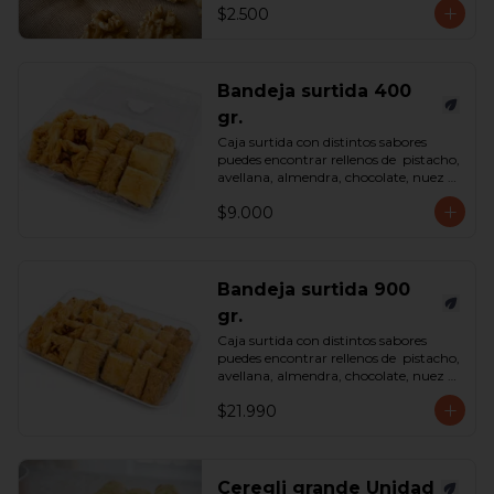
$2.500
Bandeja surtida 400
gr.
Caja surtida con distintos sabores 
puedes encontrar rellenos de  pistacho, 
avellana, almendra, chocolate, nuez y 
castaña de cajú. 

$9.000
*Surtido enviado sujeto a 
disponibilidad en tienda*

contenido 400 gramos.
Bandeja surtida 900
gr.
Caja surtida con distintos sabores 
puedes encontrar rellenos de  pistacho, 
avellana, almendra, chocolate, nuez y 
castaña de cajú. 

$21.990
*Surtido enviado sujeto a 
disponibilidad en tienda*

contenido 900 gramos.
Ceregli grande Unidad