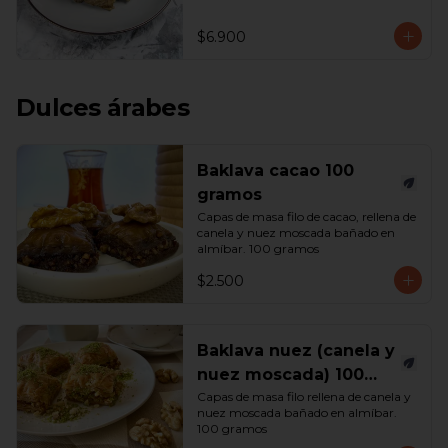
$6.900
Dulces árabes
Baklava cacao 100
gramos
Capas de masa filo de cacao, rellena de 
canela y nuez moscada bañado en 
almíbar. 100 gramos
$2.500
Baklava nuez (canela y
nuez moscada) 100
gramos
Capas de masa filo rellena de canela y 
nuez moscada bañado en almíbar. 
100 gramos