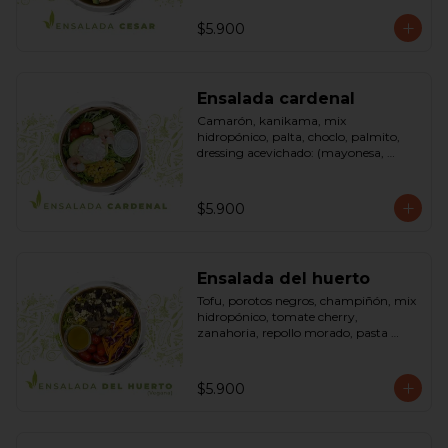
pimienta negra). Bowl.
$5.900
Ensalada cardenal
Camarón, kanikama, mix 
hidropónico, palta, choclo, palmito, 
dressing acevichado: (mayonesa, 
limón, vinagre de manzana, orégano, 
pimienta negra y sal). Bowl.
$5.900
Ensalada del huerto
Tofu, porotos negros, champiñón, mix 
hidropónico, tomate cherry, 
zanahoria, repollo morado, pasta 
(espirales), cilantro, maní, aceite de 
oliva, aceite de sésamo, romero 
dressing: vinagreta, mostaza (vinagre 
$5.900
blanco, mostaza, azúcar). Bowl.