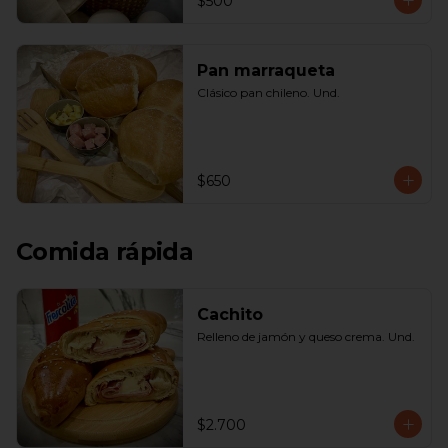
$500
Pan marraqueta
Clásico pan chileno. Und.
$650
Comida rápida
Cachito
Relleno de jamón y queso crema. Und.
$2.700