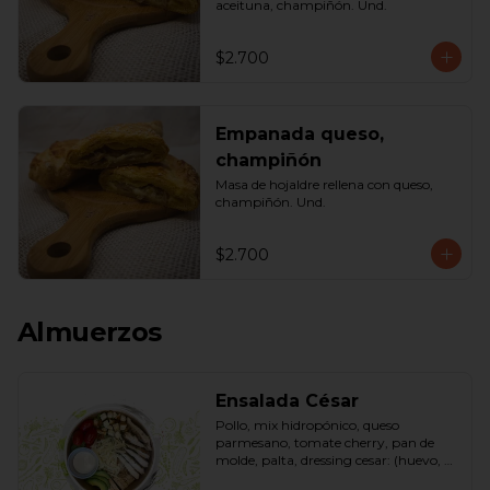
aceituna, champiñón. Und.
$2.700
Empanada queso,
champiñón
Masa de hojaldre rellena con queso, 
champiñón. Und.
$2.700
Almuerzos
Ensalada César
Pollo, mix hidropónico, queso 
parmesano, tomate cherry, pan de 
molde, palta, dressing cesar: (huevo, 
ajo, queso gauda, aceite, azúcar, sal, 