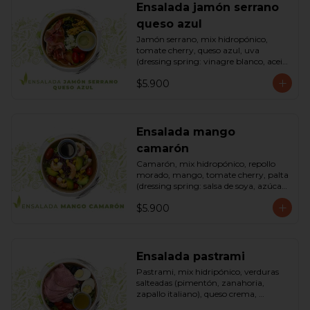
Ensalada jamón serrano
queso azul
Jamón serrano, mix hidropónico, 
tomate cherry, queso azul, uva 
(dressing spring: vinagre blanco, aceite 
de oliva, azúcar). Bowl.
$5.900
Ensalada mango
camarón
Camarón, mix hidropónico, repollo 
morado, mango, tomate cherry, palta 
(dressing spring: salsa de soya, azúcar, 
limón, aceite de sésamo). Bowl.
$5.900
Ensalada pastrami
Pastrami, mix hidripónico, verduras 
salteadas (pimentón, zanahoria, 
zapallo italiano), queso crema, 
aceitunas deshuesadas, huevo, 