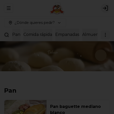
Abrir menu de navegación
Logi
¿Dónde quieres pedir?
Pan
Comida rápida
Empanadas
Almuerzos
Dul
Pan
Pan baguette mediano
blanco