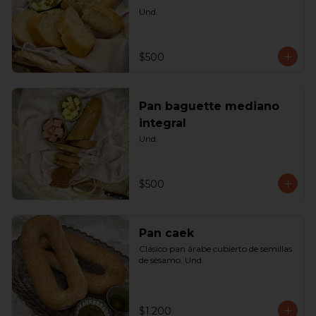
Und.
$500
Pan baguette mediano
integral
Und.
$500
Pan caek
Clásico pan árabe cubierto de semillas 
de sésamo. Und.
$1.200