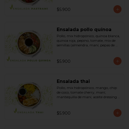
sésamo, dressing vinagreta mostaza 
(vinagre de vino blanco, azúcar, 
$5.900
mostaza). Bowl.
Ensalada pollo quínoa
Pollo, mix hidropónico, quinoa blanca, 
quinoa roja, pepino, tomate, mix de 
semillas (almendra, maní, pepas de 
zapallo, maravilla, cranberry), salsa de 
soya, ketchup, azúcar dressing spring 
mostaza (salsa de soya, azúcar, limón, 
$5.900
aceite de sésamo y mostaza). Bowl.
Ensalada thai
Pollo, mix hidropónico, mango, chip 
de coco, tomate cherry, maní, 
mantequilla de maní, aceite dressing 
spring: (salsa de soya, azúcar, limón, 
aceite de sésamo). Bowl.
$5.900