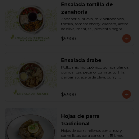
Ensalada tortilla de
zanahoria
Zanahoria, huevo, mix hidropónico, 
tortilla, tomate cherry, cilantro, aceite 
de oliva, maní, sal, pimienta negra 
dressing spring montaza (salsa de 
$5.900
soya, azúcar, limón, aceite de sésamo 
y mostaza). Bowl.
Ensalada árabe
Pollo, mix hidropónico, quinoa blanca, 
quinoa roja, pepino, tomate, tortilla, 
garbanzo, aceite de oliva, curry, 
dressing árabe (Yogurth natural, 
curry, limón, pimienta negra y sal). 
Bowl.
$5.900
Hojas de parra
tradicional
Hojas de parra rellenas con arroz y 
carne listas para consumir. 15 Unds.