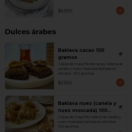
$6.900
Dulces árabes
Baklava cacao 100
gramos
Capas de masa filo de cacao, rellena de 
canela y nuez moscada bañado en 
almíbar. 100 gramos
$2.500
Baklava nuez (canela y
nuez moscada) 100
gramos
Capas de masa filo rellena de canela y 
nuez moscada bañado en almíbar. 
100 gramos