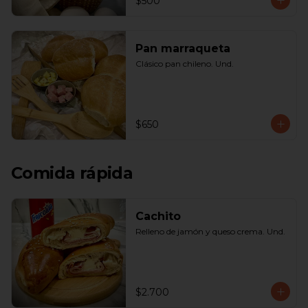
$500
Pan marraqueta
Clásico pan chileno. Und.
$650
Comida rápida
Cachito
Relleno de jamón y queso crema. Und.
$2.700