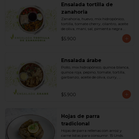
Ensalada tortilla de
zanahoria
Zanahoria, huevo, mix hidropónico, 
tortilla, tomate cherry, cilantro, aceite 
de oliva, maní, sal, pimienta negra 
dressing spring montaza (salsa de 
$5.900
soya, azúcar, limón, aceite de sésamo 
y mostaza). Bowl.
Ensalada árabe
Pollo, mix hidropónico, quinoa blanca, 
quinoa roja, pepino, tomate, tortilla, 
garbanzo, aceite de oliva, curry, 
dressing árabe (Yogurth natural, 
curry, limón, pimienta negra y sal). 
Bowl.
$5.900
Hojas de parra
tradicional
Hojas de parra rellenas con arroz y 
carne listas para consumir. 15 Unds.