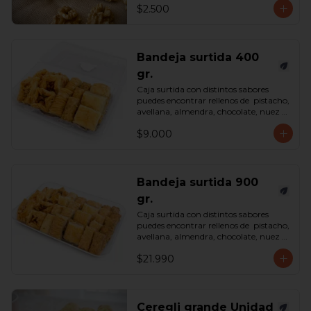
$2.500
Bandeja surtida 400
gr.
Caja surtida con distintos sabores 
puedes encontrar rellenos de  pistacho, 
avellana, almendra, chocolate, nuez y 
castaña de cajú. 

$9.000
*Surtido enviado sujeto a 
disponibilidad en tienda*

contenido 400 gramos.
Bandeja surtida 900
gr.
Caja surtida con distintos sabores 
puedes encontrar rellenos de  pistacho, 
avellana, almendra, chocolate, nuez y 
castaña de cajú. 

$21.990
*Surtido enviado sujeto a 
disponibilidad en tienda*

contenido 900 gramos.
Ceregli grande Unidad