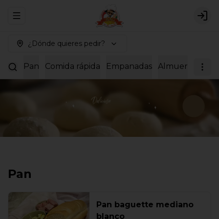
Abrir menu de navegación
Logi
¿Dónde quieres pedir?
Pan
Comida rápida
Empanadas
Almuerzos
Dul
Pan
Pan baguette mediano
blanco