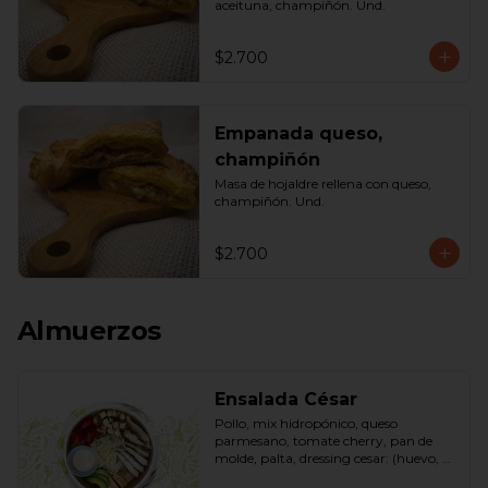
aceituna, champiñón. Und.
$2.700
Empanada queso,
champiñón
Masa de hojaldre rellena con queso, 
champiñón. Und.
$2.700
Almuerzos
Ensalada César
Pollo, mix hidropónico, queso 
parmesano, tomate cherry, pan de 
molde, palta, dressing cesar: (huevo, 
ajo, queso gauda, aceite, azúcar, sal, 