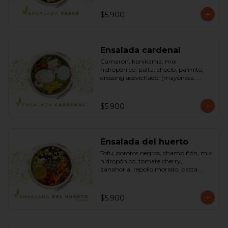
pimienta negra). Bowl.
$5.900
Ensalada cardenal
Camarón, kanikama, mix 
hidropónico, palta, choclo, palmito, 
dressing acevichado: (mayonesa, 
limón, vinagre de manzana, orégano, 
pimienta negra y sal). Bowl.
$5.900
Ensalada del huerto
Tofu, porotos negros, champiñón, mix 
hidropónico, tomate cherry, 
zanahoria, repollo morado, pasta 
(espirales), cilantro, maní, aceite de 
oliva, aceite de sésamo, romero 
dressing: vinagreta, mostaza (vinagre 
$5.900
blanco, mostaza, azúcar). Bowl.