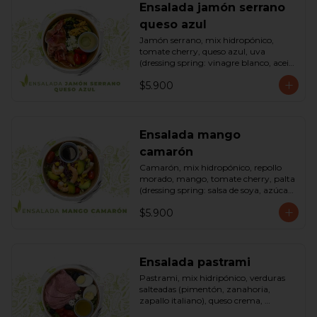
Ensalada jamón serrano
queso azul
Jamón serrano, mix hidropónico, 
tomate cherry, queso azul, uva 
(dressing spring: vinagre blanco, aceite 
de oliva, azúcar). Bowl.
$5.900
Ensalada mango
camarón
Camarón, mix hidropónico, repollo 
morado, mango, tomate cherry, palta 
(dressing spring: salsa de soya, azúcar, 
limón, aceite de sésamo). Bowl.
$5.900
Ensalada pastrami
Pastrami, mix hidripónico, verduras 
salteadas (pimentón, zanahoria, 
zapallo italiano), queso crema, 
aceitunas deshuesadas, huevo, 