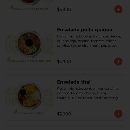
sésamo, dressing vinagreta mostaza 
(vinagre de vino blanco, azúcar, 
$5.900
mostaza). Bowl.
Ensalada pollo quínoa
Pollo, mix hidropónico, quinoa blanca, 
quinoa roja, pepino, tomate, mix de 
semillas (almendra, maní, pepas de 
zapallo, maravilla, cranberry), salsa de 
soya, ketchup, azúcar dressing spring 
mostaza (salsa de soya, azúcar, limón, 
$5.900
aceite de sésamo y mostaza). Bowl.
Ensalada thai
Pollo, mix hidropónico, mango, chip 
de coco, tomate cherry, maní, 
mantequilla de maní, aceite dressing 
spring: (salsa de soya, azúcar, limón, 
aceite de sésamo). Bowl.
$5.900