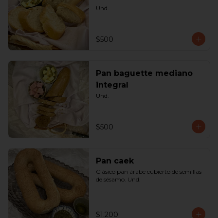
Und.
$500
Pan baguette mediano
integral
Und.
$500
Pan caek
Clásico pan árabe cubierto de semillas 
de sésamo. Und.
$1.200