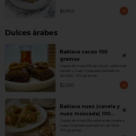
$6.900
Dulces árabes
Baklava cacao 100
gramos
Capas de masa filo de cacao, rellena de 
canela y nuez moscada bañado en 
almíbar. 100 gramos
$2.500
Baklava nuez (canela y
nuez moscada) 100
gramos
Capas de masa filo rellena de canela y 
nuez moscada bañado en almíbar. 
100 gramos