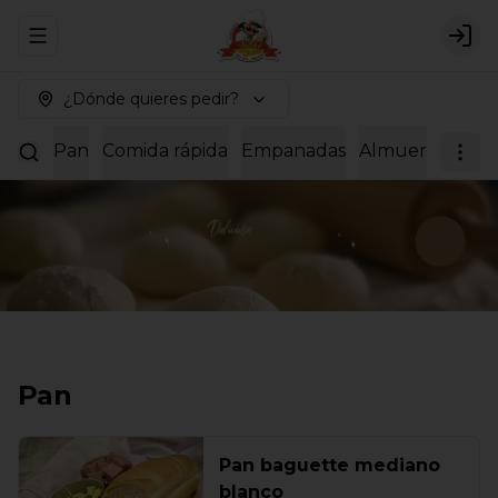
Abrir menu de navegación
Logi
¿Dónde quieres pedir?
Pan
Comida rápida
Empanadas
Almuerzos
Dul
Pan
Pan baguette mediano
blanco