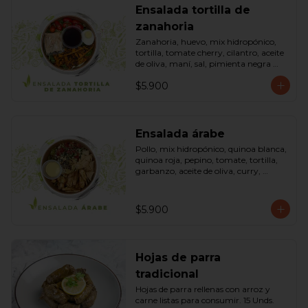
Ensalada tortilla de
zanahoria
Zanahoria, huevo, mix hidropónico, 
tortilla, tomate cherry, cilantro, aceite 
de oliva, maní, sal, pimienta negra 
dressing spring montaza (salsa de 
$5.900
soya, azúcar, limón, aceite de sésamo 
y mostaza). Bowl.
Ensalada árabe
Pollo, mix hidropónico, quinoa blanca, 
quinoa roja, pepino, tomate, tortilla, 
garbanzo, aceite de oliva, curry, 
dressing árabe (Yogurth natural, 
curry, limón, pimienta negra y sal). 
Bowl.
$5.900
Hojas de parra
tradicional
Hojas de parra rellenas con arroz y 
carne listas para consumir. 15 Unds.