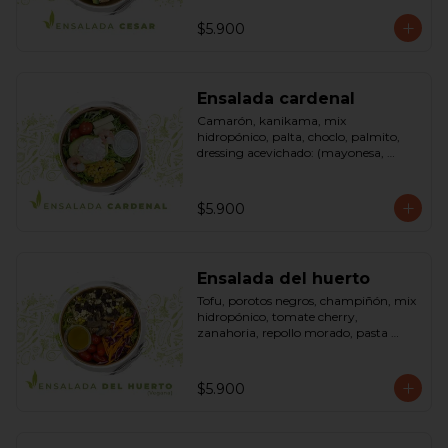
pimienta negra). Bowl.
$5.900
Ensalada cardenal
Camarón, kanikama, mix 
hidropónico, palta, choclo, palmito, 
dressing acevichado: (mayonesa, 
limón, vinagre de manzana, orégano, 
pimienta negra y sal). Bowl.
$5.900
Ensalada del huerto
Tofu, porotos negros, champiñón, mix 
hidropónico, tomate cherry, 
zanahoria, repollo morado, pasta 
(espirales), cilantro, maní, aceite de 
oliva, aceite de sésamo, romero 
dressing: vinagreta, mostaza (vinagre 
$5.900
blanco, mostaza, azúcar). Bowl.