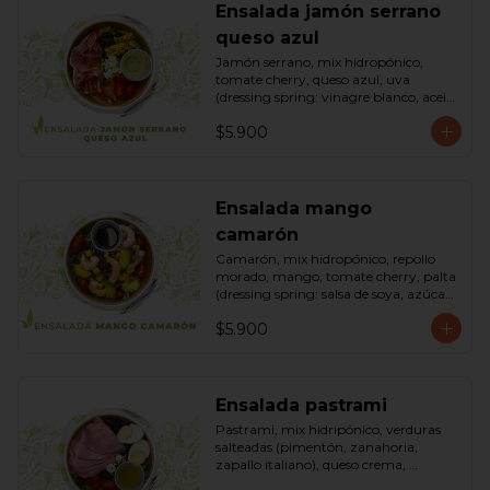
Ensalada jamón serrano
queso azul
Jamón serrano, mix hidropónico, 
tomate cherry, queso azul, uva 
(dressing spring: vinagre blanco, aceite 
de oliva, azúcar). Bowl.
$5.900
Ensalada mango
camarón
Camarón, mix hidropónico, repollo 
morado, mango, tomate cherry, palta 
(dressing spring: salsa de soya, azúcar, 
limón, aceite de sésamo). Bowl.
$5.900
Ensalada pastrami
Pastrami, mix hidripónico, verduras 
salteadas (pimentón, zanahoria, 
zapallo italiano), queso crema, 
aceitunas deshuesadas, huevo, 