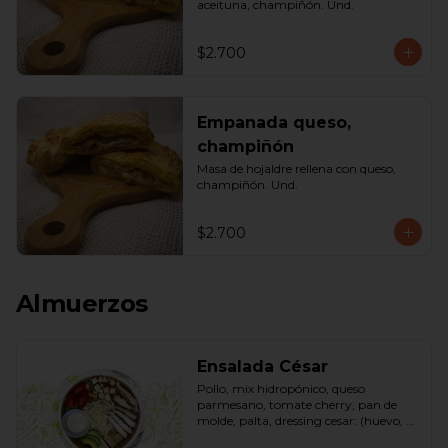
aceituna, champiñón. Und.
$2.700
Empanada queso,
champiñón
Masa de hojaldre rellena con queso, 
champiñón. Und.
$2.700
Almuerzos
Ensalada César
Pollo, mix hidropónico, queso 
parmesano, tomate cherry, pan de 
molde, palta, dressing cesar: (huevo, 
ajo, queso gauda, aceite, azúcar, sal, 