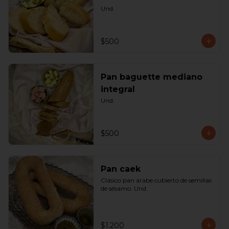
Und.
$500
Pan baguette mediano
integral
Und.
$500
Pan caek
Clásico pan árabe cubierto de semillas 
de sésamo. Und.
$1.200