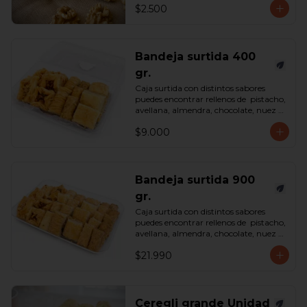
$2.500
Bandeja surtida 400
gr.
Caja surtida con distintos sabores 
puedes encontrar rellenos de  pistacho, 
avellana, almendra, chocolate, nuez y 
castaña de cajú. 

$9.000
*Surtido enviado sujeto a 
disponibilidad en tienda*

contenido 400 gramos.
Bandeja surtida 900
gr.
Caja surtida con distintos sabores 
puedes encontrar rellenos de  pistacho, 
avellana, almendra, chocolate, nuez y 
castaña de cajú. 

$21.990
*Surtido enviado sujeto a 
disponibilidad en tienda*

contenido 900 gramos.
Ceregli grande Unidad