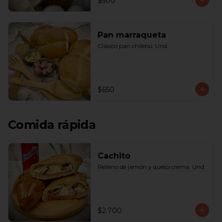
$500
Pan marraqueta
Clásico pan chileno. Und.
$650
Comida rápida
Cachito
Relleno de jamón y queso crema. Und.
$2.700