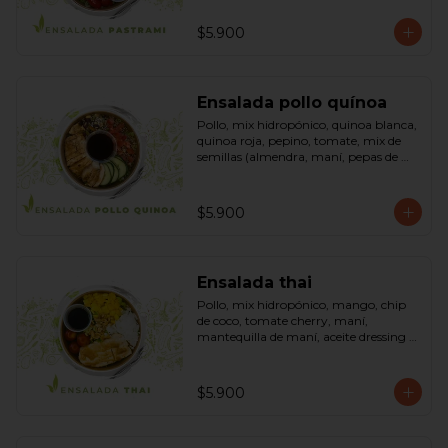
sésamo, dressing vinagreta mostaza 
(vinagre de vino blanco, azúcar, 
$5.900
mostaza). Bowl.
Ensalada pollo quínoa
Pollo, mix hidropónico, quinoa blanca, 
quinoa roja, pepino, tomate, mix de 
semillas (almendra, maní, pepas de 
zapallo, maravilla, cranberry), salsa de 
soya, ketchup, azúcar dressing spring 
mostaza (salsa de soya, azúcar, limón, 
$5.900
aceite de sésamo y mostaza). Bowl.
Ensalada thai
Pollo, mix hidropónico, mango, chip 
de coco, tomate cherry, maní, 
mantequilla de maní, aceite dressing 
spring: (salsa de soya, azúcar, limón, 
aceite de sésamo). Bowl.
$5.900