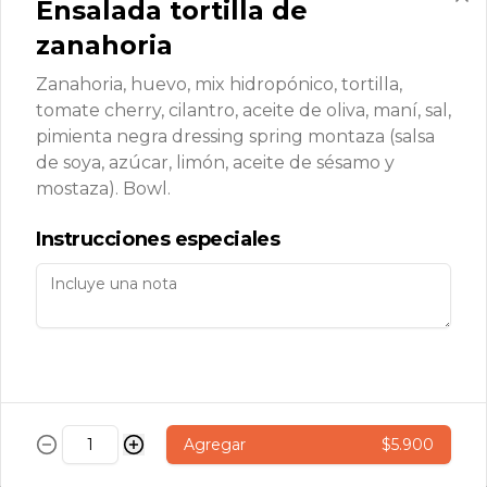
Ensalada tortilla de
nuez
zanahoria
Bizcocho de vainilla relleno con 
lúcuma, manjar y nueces. Und.
Zanahoria, huevo, mix hidropónico, tortilla,
tomate cherry, cilantro, aceite de oliva, maní, sal,
pimienta negra dressing spring montaza (salsa
de soya, azúcar, limón, aceite de sésamo y
Torta nutella
mostaza). Bowl.
Bizcocho de chocolate relleno con 
nutella, almendras y crema chantilly. 
Instrucciones especiales
Und.
Torta selva negra
Bizcocho de chocolate relleno con 
guinda, chocolate y crema chantilly. 
Und.
Agregar
$5.900