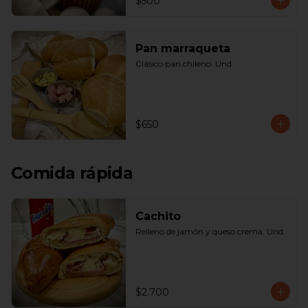
$500
Pan marraqueta
Clásico pan chileno. Und.
$650
Comida rápida
Cachito
Relleno de jamón y queso crema. Und.
$2.700