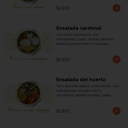
pimienta negra). Bowl.
$5.900
Ensalada cardenal
Camarón, kanikama, mix 
hidropónico, palta, choclo, palmito, 
dressing acevichado: (mayonesa, 
limón, vinagre de manzana, orégano, 
pimienta negra y sal). Bowl.
$5.900
Ensalada del huerto
Tofu, porotos negros, champiñón, mix 
hidropónico, tomate cherry, 
zanahoria, repollo morado, pasta 
(espirales), cilantro, maní, aceite de 
oliva, aceite de sésamo, romero 
dressing: vinagreta, mostaza (vinagre 
$5.900
blanco, mostaza, azúcar). Bowl.