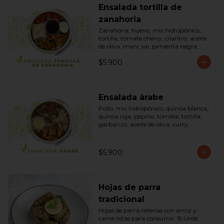
Ensalada tortilla de
zanahoria
Zanahoria, huevo, mix hidropónico, 
tortilla, tomate cherry, cilantro, aceite 
de oliva, maní, sal, pimienta negra 
dressing spring montaza (salsa de 
$5.900
soya, azúcar, limón, aceite de sésamo 
y mostaza). Bowl.
Ensalada árabe
Pollo, mix hidropónico, quinoa blanca, 
quinoa roja, pepino, tomate, tortilla, 
garbanzo, aceite de oliva, curry, 
dressing árabe (Yogurth natural, 
curry, limón, pimienta negra y sal). 
Bowl.
$5.900
Hojas de parra
tradicional
Hojas de parra rellenas con arroz y 
carne listas para consumir. 15 Unds.