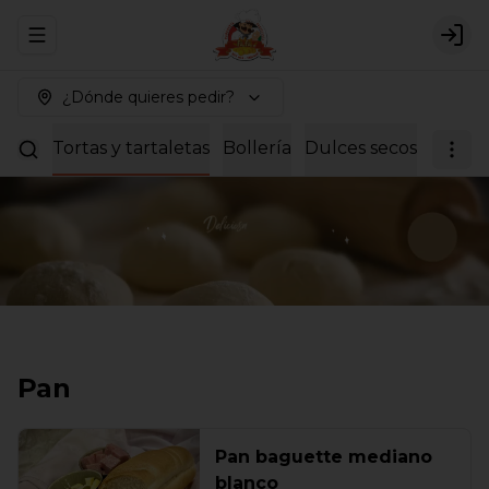
Abrir menu de navegación
Logi
¿Dónde quieres pedir?
rabes
Tortas y tartaletas
Bollería
Dulces secos
Breakf
Pan
Pan baguette mediano
blanco