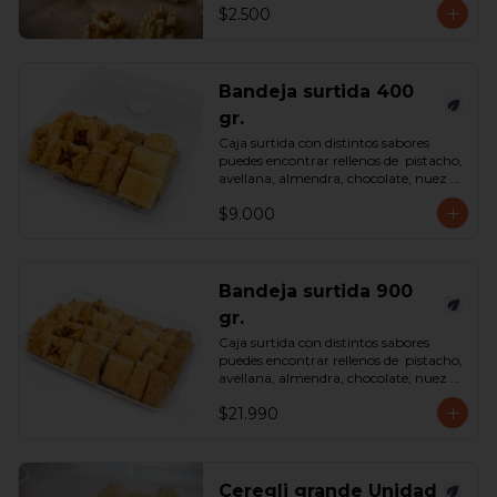
$2.500
Bandeja surtida 400
gr.
Caja surtida con distintos sabores 
puedes encontrar rellenos de  pistacho, 
avellana, almendra, chocolate, nuez y 
castaña de cajú. 

$9.000
*Surtido enviado sujeto a 
disponibilidad en tienda*

contenido 400 gramos.
Bandeja surtida 900
gr.
Caja surtida con distintos sabores 
puedes encontrar rellenos de  pistacho, 
avellana, almendra, chocolate, nuez y 
castaña de cajú. 

$21.990
*Surtido enviado sujeto a 
disponibilidad en tienda*

contenido 900 gramos.
Ceregli grande Unidad