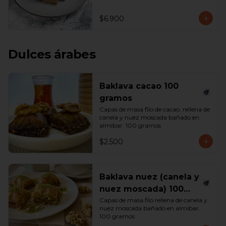
$6.900
Dulces árabes
Baklava cacao 100
gramos
Capas de masa filo de cacao, rellena de 
canela y nuez moscada bañado en 
almíbar. 100 gramos
$2.500
Baklava nuez (canela y
nuez moscada) 100
gramos
Capas de masa filo rellena de canela y 
nuez moscada bañado en almíbar. 
100 gramos