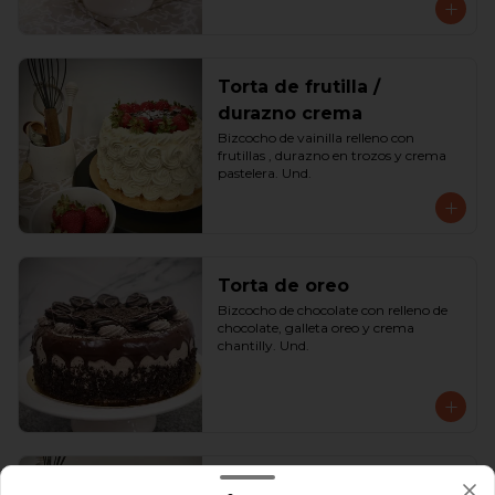
Torta de frutilla /
durazno crema
Bizcocho de vainilla relleno con 
frutillas , durazno en trozos y crema 
pastelera. Und.
Torta de oreo
Bizcocho de chocolate con relleno de 
chocolate, galleta oreo y crema 
chantilly. Und.
Torta lúcuma manjar