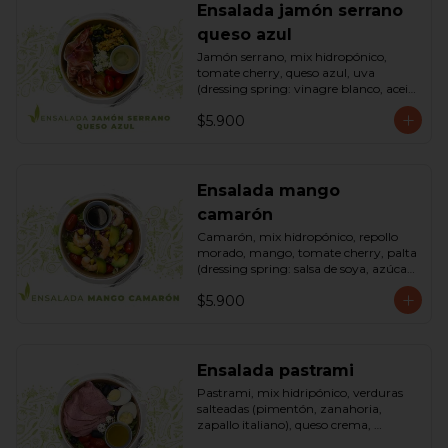
Ensalada jamón serrano
queso azul
Jamón serrano, mix hidropónico, 
tomate cherry, queso azul, uva 
(dressing spring: vinagre blanco, aceite 
de oliva, azúcar). Bowl.
$5.900
Ensalada mango
camarón
Camarón, mix hidropónico, repollo 
morado, mango, tomate cherry, palta 
(dressing spring: salsa de soya, azúcar, 
limón, aceite de sésamo). Bowl.
$5.900
Ensalada pastrami
Pastrami, mix hidripónico, verduras 
salteadas (pimentón, zanahoria, 
zapallo italiano), queso crema, 
aceitunas deshuesadas, huevo, 