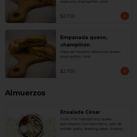
aceituna, champiñón. Und.
$2.700
Empanada queso,
champiñón
Masa de hojaldre rellena con queso, 
champiñón. Und.
$2.700
Almuerzos
Ensalada César
Pollo, mix hidropónico, queso 
parmesano, tomate cherry, pan de 
molde, palta, dressing cesar: (huevo, 
ajo, queso gauda, aceite, azúcar, sal, 