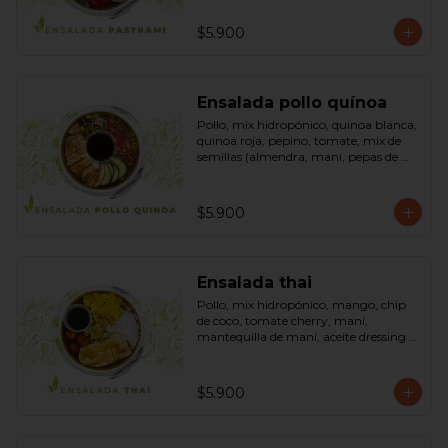
sésamo, dressing vinagreta mostaza 
(vinagre de vino blanco, azúcar, 
$5.900
mostaza). Bowl.
Ensalada pollo quínoa
Pollo, mix hidropónico, quinoa blanca, 
quinoa roja, pepino, tomate, mix de 
semillas (almendra, maní, pepas de 
zapallo, maravilla, cranberry), salsa de 
soya, ketchup, azúcar dressing spring 
mostaza (salsa de soya, azúcar, limón, 
$5.900
aceite de sésamo y mostaza). Bowl.
Ensalada thai
Pollo, mix hidropónico, mango, chip 
de coco, tomate cherry, maní, 
mantequilla de maní, aceite dressing 
spring: (salsa de soya, azúcar, limón, 
aceite de sésamo). Bowl.
$5.900