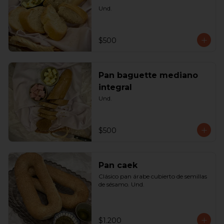
Und.
$500
Pan baguette mediano
integral
Und.
$500
Pan caek
Clásico pan árabe cubierto de semillas 
de sésamo. Und.
$1.200