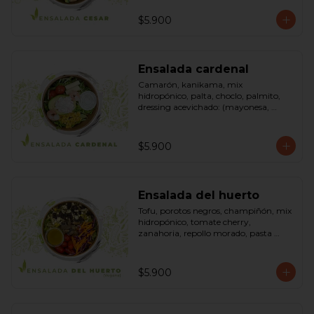
pimienta negra). Bowl.
$5.900
Ensalada cardenal
Camarón, kanikama, mix 
hidropónico, palta, choclo, palmito, 
dressing acevichado: (mayonesa, 
limón, vinagre de manzana, orégano, 
pimienta negra y sal). Bowl.
$5.900
Ensalada del huerto
Tofu, porotos negros, champiñón, mix 
hidropónico, tomate cherry, 
zanahoria, repollo morado, pasta 
(espirales), cilantro, maní, aceite de 
oliva, aceite de sésamo, romero 
dressing: vinagreta, mostaza (vinagre 
$5.900
blanco, mostaza, azúcar). Bowl.