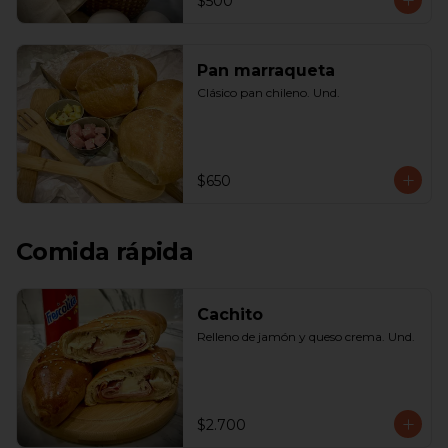
$500
Pan marraqueta
Clásico pan chileno. Und.
$650
Comida rápida
Cachito
Relleno de jamón y queso crema. Und.
$2.700