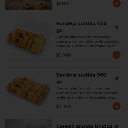
$2.500
Bandeja surtida 400
gr.
Caja surtida con distintos sabores 
puedes encontrar rellenos de  pistacho, 
avellana, almendra, chocolate, nuez y 
castaña de cajú. 

$9.000
*Surtido enviado sujeto a 
disponibilidad en tienda*

contenido 400 gramos.
Bandeja surtida 900
gr.
Caja surtida con distintos sabores 
puedes encontrar rellenos de  pistacho, 
avellana, almendra, chocolate, nuez y 
castaña de cajú. 

$21.990
*Surtido enviado sujeto a 
disponibilidad en tienda*

contenido 900 gramos.
Ceregli grande Unidad