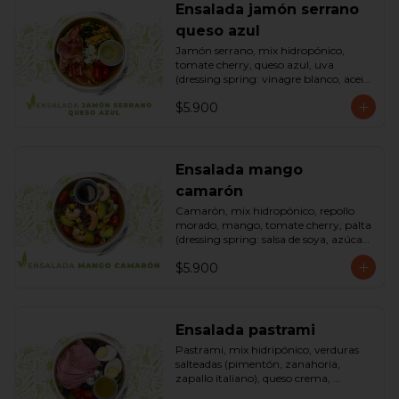
Ensalada jamón serrano
queso azul
Jamón serrano, mix hidropónico, 
tomate cherry, queso azul, uva 
(dressing spring: vinagre blanco, aceite 
de oliva, azúcar). Bowl.
$5.900
Ensalada mango
camarón
Camarón, mix hidropónico, repollo 
morado, mango, tomate cherry, palta 
(dressing spring: salsa de soya, azúcar, 
limón, aceite de sésamo). Bowl.
$5.900
Ensalada pastrami
Pastrami, mix hidripónico, verduras 
salteadas (pimentón, zanahoria, 
zapallo italiano), queso crema, 
aceitunas deshuesadas, huevo, 