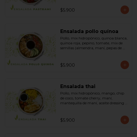
sésamo, dressing vinagreta mostaza 
(vinagre de vino blanco, azúcar, 
$5.900
mostaza). Bowl.
Ensalada pollo quínoa
Pollo, mix hidropónico, quinoa blanca, 
quinoa roja, pepino, tomate, mix de 
semillas (almendra, maní, pepas de 
zapallo, maravilla, cranberry), salsa de 
soya, ketchup, azúcar dressing spring 
mostaza (salsa de soya, azúcar, limón, 
$5.900
aceite de sésamo y mostaza). Bowl.
Ensalada thai
Pollo, mix hidropónico, mango, chip 
de coco, tomate cherry, maní, 
mantequilla de maní, aceite dressing 
spring: (salsa de soya, azúcar, limón, 
aceite de sésamo). Bowl.
$5.900