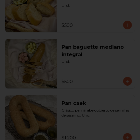
Und.
$500
Pan baguette mediano
integral
Und.
$500
Pan caek
Clásico pan árabe cubierto de semillas 
de sésamo. Und.
$1.200