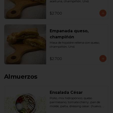
aceituna, champiñón. Und.
$2.700
Empanada queso,
champiñón
Masa de hojaldre rellena con queso, 
champiñón. Und.
$2.700
Almuerzos
Ensalada César
Pollo, mix hidropónico, queso 
parmesano, tomate cherry, pan de 
molde, palta, dressing cesar: (huevo, 
ajo, queso gauda, aceite, azúcar, sal, 