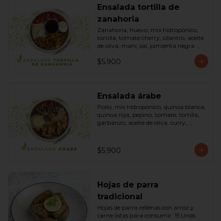
Ensalada tortilla de
zanahoria
Zanahoria, huevo, mix hidropónico, 
tortilla, tomate cherry, cilantro, aceite 
de oliva, maní, sal, pimienta negra 
dressing spring montaza (salsa de 
$5.900
soya, azúcar, limón, aceite de sésamo 
y mostaza). Bowl.
Ensalada árabe
Pollo, mix hidropónico, quinoa blanca, 
quinoa roja, pepino, tomate, tortilla, 
garbanzo, aceite de oliva, curry, 
dressing árabe (Yogurth natural, 
curry, limón, pimienta negra y sal). 
Bowl.
$5.900
Hojas de parra
tradicional
Hojas de parra rellenas con arroz y 
carne listas para consumir. 15 Unds.