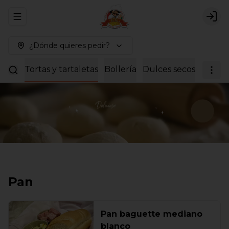
Abrir menu de navegación
Logi
¿Dónde quieres pedir?
rabes
Tortas y tartaletas
Bollería
Dulces secos
Breakf
Pan
Pan baguette mediano
blanco