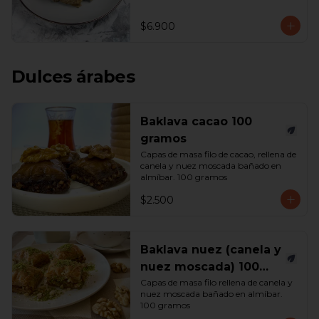
$6.900
Dulces árabes
Baklava cacao 100
gramos
Capas de masa filo de cacao, rellena de 
canela y nuez moscada bañado en 
almíbar. 100 gramos
$2.500
Baklava nuez (canela y
nuez moscada) 100
gramos
Capas de masa filo rellena de canela y 
nuez moscada bañado en almíbar. 
100 gramos