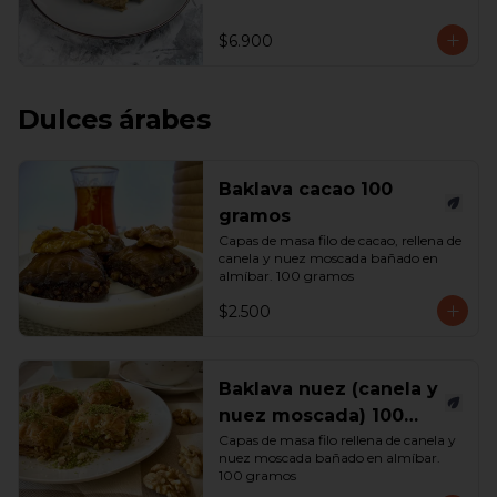
$6.900
Dulces árabes
Baklava cacao 100
gramos
Capas de masa filo de cacao, rellena de 
canela y nuez moscada bañado en 
almíbar. 100 gramos
$2.500
Baklava nuez (canela y
nuez moscada) 100
gramos
Capas de masa filo rellena de canela y 
nuez moscada bañado en almíbar. 
100 gramos