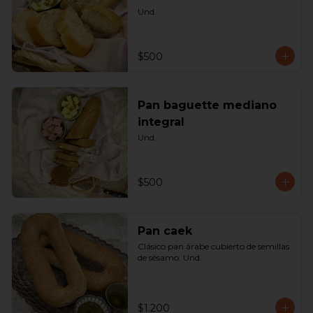
Und.
$500
Pan baguette mediano
integral
Und.
$500
Pan caek
Clásico pan árabe cubierto de semillas 
de sésamo. Und.
$1.200