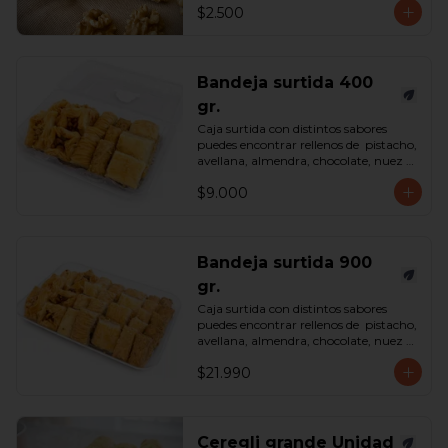
$2.500
Bandeja surtida 400
gr.
Caja surtida con distintos sabores 
puedes encontrar rellenos de  pistacho, 
avellana, almendra, chocolate, nuez y 
castaña de cajú. 

$9.000
*Surtido enviado sujeto a 
disponibilidad en tienda*

contenido 400 gramos.
Bandeja surtida 900
gr.
Caja surtida con distintos sabores 
puedes encontrar rellenos de  pistacho, 
avellana, almendra, chocolate, nuez y 
castaña de cajú. 

$21.990
*Surtido enviado sujeto a 
disponibilidad en tienda*

contenido 900 gramos.
Ceregli grande Unidad