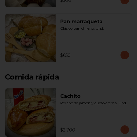
$500
Pan marraqueta
Clásico pan chileno. Und.
$650
Comida rápida
Cachito
Relleno de jamón y queso crema. Und.
$2.700