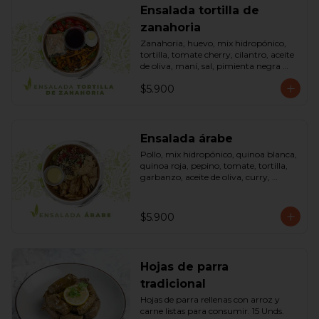
Ensalada tortilla de
zanahoria
Zanahoria, huevo, mix hidropónico, 
tortilla, tomate cherry, cilantro, aceite 
de oliva, maní, sal, pimienta negra 
dressing spring montaza (salsa de 
$5.900
soya, azúcar, limón, aceite de sésamo 
y mostaza). Bowl.
Ensalada árabe
Pollo, mix hidropónico, quinoa blanca, 
quinoa roja, pepino, tomate, tortilla, 
garbanzo, aceite de oliva, curry, 
dressing árabe (Yogurth natural, 
curry, limón, pimienta negra y sal). 
Bowl.
$5.900
Hojas de parra
tradicional
Hojas de parra rellenas con arroz y 
carne listas para consumir. 15 Unds.