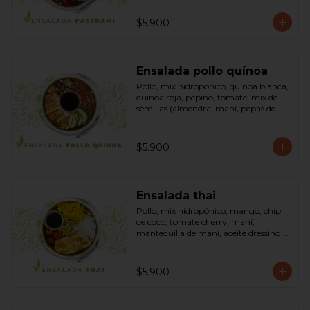
sésamo, dressing vinagreta mostaza 
(vinagre de vino blanco, azúcar, 
$5.900
mostaza). Bowl.
Ensalada pollo quínoa
Pollo, mix hidropónico, quinoa blanca, 
quinoa roja, pepino, tomate, mix de 
semillas (almendra, maní, pepas de 
zapallo, maravilla, cranberry), salsa de 
soya, ketchup, azúcar dressing spring 
mostaza (salsa de soya, azúcar, limón, 
$5.900
aceite de sésamo y mostaza). Bowl.
Ensalada thai
Pollo, mix hidropónico, mango, chip 
de coco, tomate cherry, maní, 
mantequilla de maní, aceite dressing 
spring: (salsa de soya, azúcar, limón, 
aceite de sésamo). Bowl.
$5.900