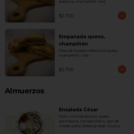
aceituna, champiñón. Und.
$2.700
Empanada queso,
champiñón
Masa de hojaldre rellena con queso, 
champiñón. Und.
$2.700
Almuerzos
Ensalada César
Pollo, mix hidropónico, queso 
parmesano, tomate cherry, pan de 
molde, palta, dressing cesar: (huevo, 
ajo, queso gauda, aceite, azúcar, sal, 