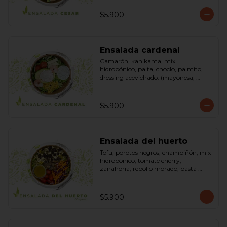
pimienta negra). Bowl.
$5.900
Ensalada cardenal
Camarón, kanikama, mix 
hidropónico, palta, choclo, palmito, 
dressing acevichado: (mayonesa, 
limón, vinagre de manzana, orégano, 
pimienta negra y sal). Bowl.
$5.900
Ensalada del huerto
Tofu, porotos negros, champiñón, mix 
hidropónico, tomate cherry, 
zanahoria, repollo morado, pasta 
(espirales), cilantro, maní, aceite de 
oliva, aceite de sésamo, romero 
dressing: vinagreta, mostaza (vinagre 
$5.900
blanco, mostaza, azúcar). Bowl.