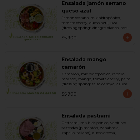
Ensalada jamón serrano
queso azul
Jamón serrano, mix hidropónico, 
tomate cherry, queso azul, uva 
(dressing spring: vinagre blanco, aceite 
de oliva, azúcar). Bowl.
$5.900
Ensalada mango
camarón
Camarón, mix hidropónico, repollo 
morado, mango, tomate cherry, palta 
(dressing spring: salsa de soya, azúcar, 
limón, aceite de sésamo). Bowl.
$5.900
Ensalada pastrami
Pastrami, mix hidripónico, verduras 
salteadas (pimentón, zanahoria, 
zapallo italiano), queso crema, 
aceitunas deshuesadas, huevo, 