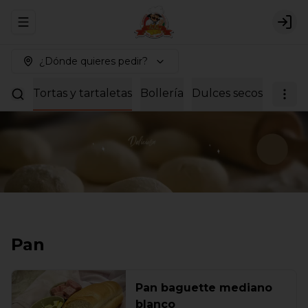
Abrir menu de navegación
Logi
¿Dónde quieres pedir?
rabes
Tortas y tartaletas
Bollería
Dulces secos
Breakf
Pan
Pan baguette mediano
blanco