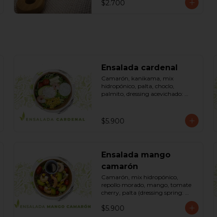
$2.700
Ensalada cardenal
Camarón, kanikama, mix 
hidropónico, palta, choclo, 
palmito, dressing acevichado: 
(mayonesa, limón, vinagre de 
manzana, orégano, pimienta 
negra y sal). Bowl.
$5.900
Ensalada mango
camarón
Camarón, mix hidropónico, 
repollo morado, mango, tomate 
cherry, palta (dressing spring: 
salsa de soya, azúcar, limón, aceite 
$5.900
de sésamo). Bowl.