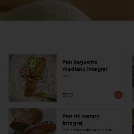
Pan baguette
mediano integral
Und.
$500
Pan de campo
integral
Pan entero, solicitar con o sin 