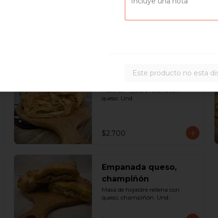
$1.700
Este producto no esta di
Empanada de queso
Masa de hojaldre rellena con 
queso. Und.
$2.700
Empanada queso,
champiñón
Masa de hojaldre rellena con 
queso, champiñón. Und.