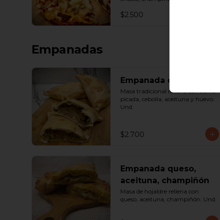
queso. Porción.
$2.500
Empanadas
Empanada de pino
Masa tradicional rellena con carne 
picada, cebolla, aceituna y huevo. 
Und.
$2.700
Empanada queso,
aceituna, champiñón
Masa de hojaldre rellena con 
queso, aceituna, champiñón. Und.