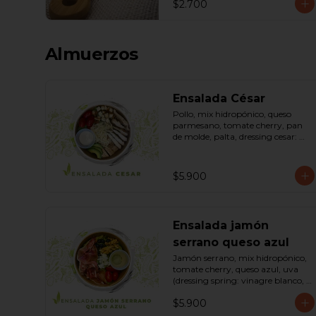
$2.700
Almuerzos
Ensalada César
Pollo, mix hidropónico, queso 
parmesano, tomate cherry, pan 
de molde, palta, dressing cesar: 
(huevo, ajo, queso gauda, aceite, 
azúcar, sal, pimienta negra). 
Bowl.
$5.900
Ensalada jamón
serrano queso azul
Jamón serrano, mix hidropónico, 
tomate cherry, queso azul, uva 
(dressing spring: vinagre blanco, 
aceite de oliva, azúcar). Bowl.
$5.900