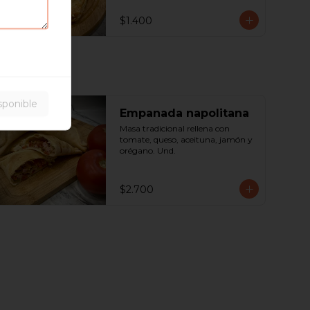
$1.400
sponible
Empanada napolitana
Masa tradicional rellena con 
tomate, queso, aceituna, jamón y 
orégano. Und.
$2.700