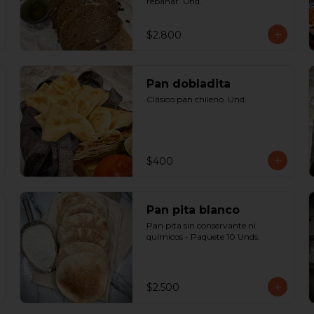
rebanar. Und.
$2.800
Pan dobladita
Clásico pan chileno. Und.
$400
Pan pita blanco
Pan pita sin conservante ni 
químicos - Paquete 10 Unds.
$2.500