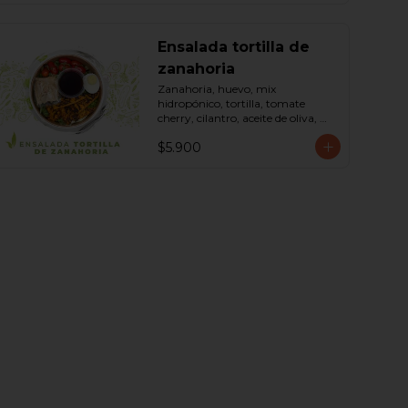
Ensalada tortilla de
zanahoria
Zanahoria, huevo, mix 
hidropónico, tortilla, tomate 
cherry, cilantro, aceite de oliva, 
maní, sal, pimienta negra dressing 
$5.900
spring montaza (salsa de soya, 
azúcar, limón, aceite de sésamo y 
mostaza). Bowl.