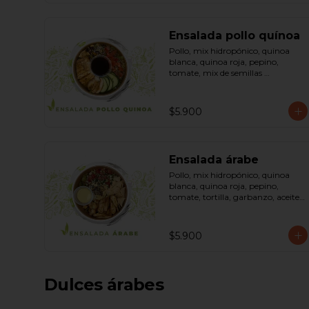
Ensalada pollo quínoa
Pollo, mix hidropónico, quinoa 
blanca, quinoa roja, pepino, 
tomate, mix de semillas 
(almendra, maní, pepas de 
zapallo, maravilla, cranberry), 
salsa de soya, ketchup, azúcar 
$5.900
dressing spring mostaza (salsa de 
soya, azúcar, limón, aceite de 
sésamo y mostaza). Bowl.
Ensalada árabe
Pollo, mix hidropónico, quinoa 
blanca, quinoa roja, pepino, 
tomate, tortilla, garbanzo, aceite 
de oliva, curry, dressing árabe 
(Yogurth natural, curry, limón, 
pimienta negra y sal). Bowl.
$5.900
Dulces árabes