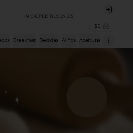
Login
INICIO
PEDIR
LOCALES
$0
ecos
Breakfast
Bebidas
Aliños
Aceitunas y encurtido