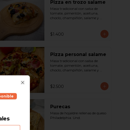
Pizza en trozo salame
Masa tradicional con salsa de 
tomate, pimentón, aceituna, 
choclo, champiñón, salame y 
queso. Porción.
$1.400
Pizza personal salame
Masa tradicional con salsa de 
tomate, pimentón, aceituna, 
choclo, champiñón, salame y 
queso. Porción.
$2.500
Close
ponible
Purecas
Masa de hojaldre rellenas de queso 
ales
Philadelphia. Und.