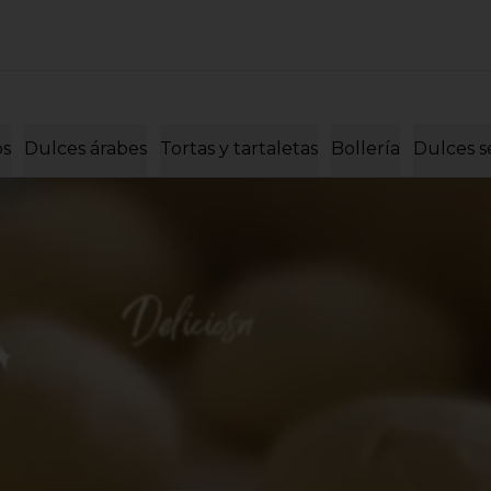
os
Dulces árabes
Tortas y tartaletas
Bollería
Dulces s