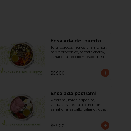
Ensalada del huerto
Tofu, porotos negros, champiñón, 
mix hidropónico, tomate cherry, 
zanahoria, repollo morado, pasta 
(espirales), cilantro, maní, aceite de 
oliva, aceite de sésamo, romero 
dressing: vinagreta, mostaza 
$5.900
(vinagre blanco, mostaza, 
azúcar). Bowl.
Ensalada pastrami
Pastrami, mix hidripónico, 
verduras salteadas (pimentón, 
zanahoria, zapallo italiano), queso 
crema, aceitunas deshuesadas, 
huevo, sésamo, dressing vinagreta 
mostaza (vinagre de vino blanco, 
$5.900
azúcar, mostaza). Bowl.