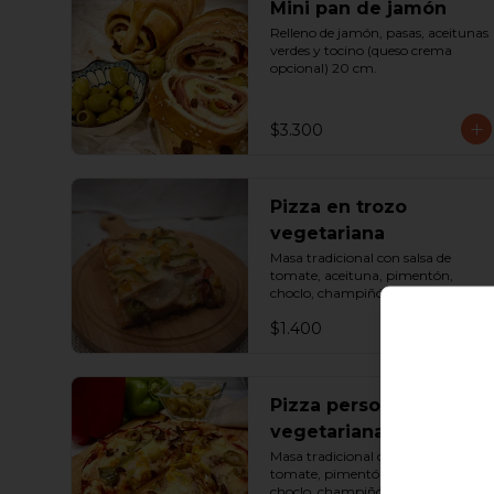
Mini pan de jamón
Relleno de jamón, pasas, aceitunas 
verdes y tocino (queso crema 
opcional) 20 cm.
$3.300
Pizza en trozo
vegetariana
Masa tradicional con salsa de 
tomate, aceituna, pimentón, 
choclo, champiñón y queso. 
Porción.
$1.400
Pizza personal
vegetariana
Masa tradicional con salsa de 
tomate, pimentón, aceituna, 
choclo, champiñón, palmito y 