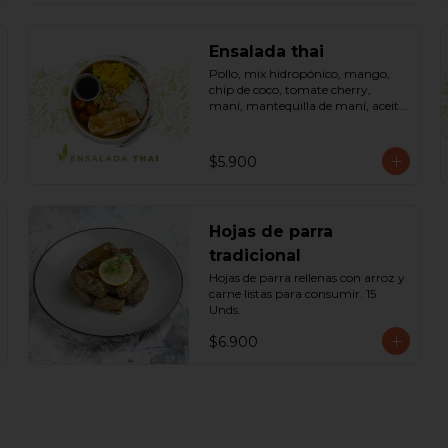
Ensalada thai
Pollo, mix hidropónico, mango, 
chip de coco, tomate cherry, 
maní, mantequilla de maní, aceite 
dressing spring: (salsa de soya, 
azúcar, limón, aceite de sésamo). 
Bowl.
$5.900
Hojas de parra
tradicional
Hojas de parra rellenas con arroz y 
carne listas para consumir. 15 
Unds.
$6.900