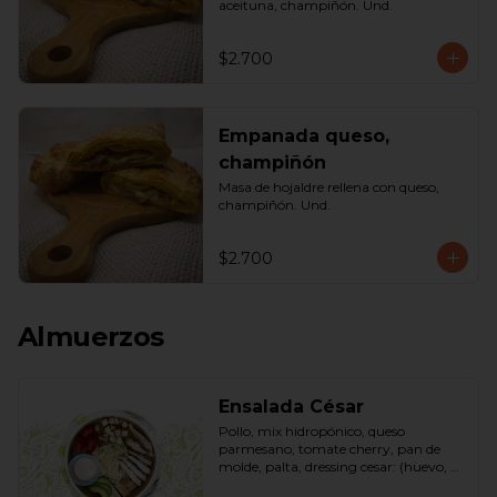
aceituna, champiñón. Und.
$2.700
Empanada queso,
champiñón
Masa de hojaldre rellena con queso, 
champiñón. Und.
$2.700
Almuerzos
Ensalada César
Pollo, mix hidropónico, queso 
parmesano, tomate cherry, pan de 
molde, palta, dressing cesar: (huevo, 
ajo, queso gauda, aceite, azúcar, sal, 