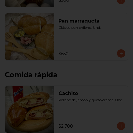
$500
Pan marraqueta
Clásico pan chileno. Und.
$650
Comida rápida
Cachito
Relleno de jamón y queso crema. Und.
$2.700