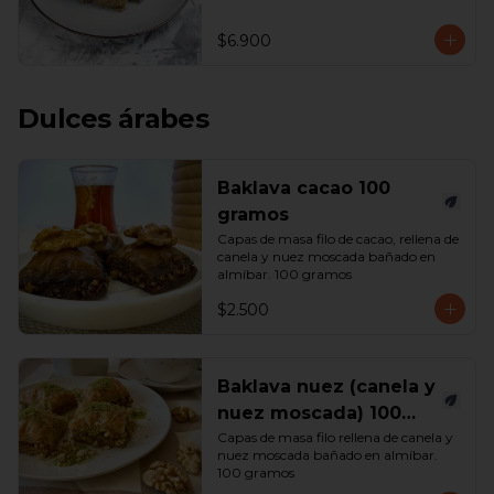
$6.900
Dulces árabes
Baklava cacao 100
gramos
Capas de masa filo de cacao, rellena de 
canela y nuez moscada bañado en 
almíbar. 100 gramos
$2.500
Baklava nuez (canela y
nuez moscada) 100
gramos
Capas de masa filo rellena de canela y 
nuez moscada bañado en almíbar. 
100 gramos