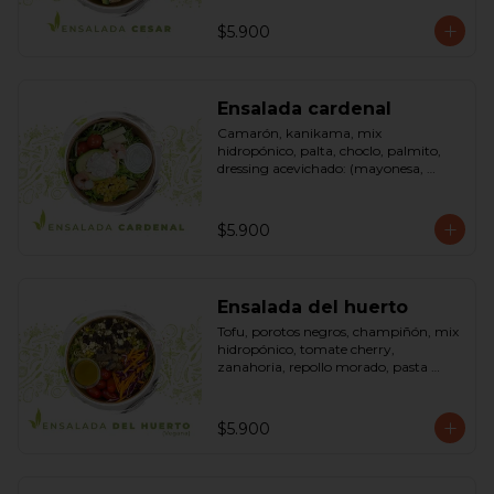
pimienta negra). Bowl.
$5.900
Ensalada cardenal
Camarón, kanikama, mix 
hidropónico, palta, choclo, palmito, 
dressing acevichado: (mayonesa, 
limón, vinagre de manzana, orégano, 
pimienta negra y sal). Bowl.
$5.900
Ensalada del huerto
Tofu, porotos negros, champiñón, mix 
hidropónico, tomate cherry, 
zanahoria, repollo morado, pasta 
(espirales), cilantro, maní, aceite de 
oliva, aceite de sésamo, romero 
dressing: vinagreta, mostaza (vinagre 
$5.900
blanco, mostaza, azúcar). Bowl.