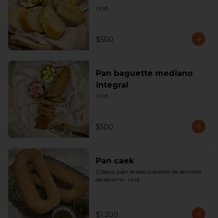
Und.
$500
Pan baguette mediano
integral
Und.
$500
Pan caek
Clásico pan árabe cubierto de semillas 
de sésamo. Und.
$1.200