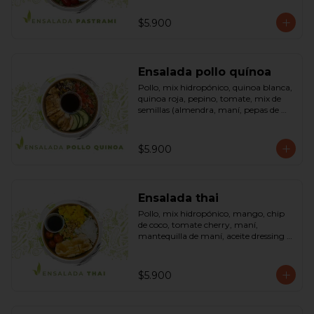
sésamo, dressing vinagreta mostaza 
(vinagre de vino blanco, azúcar, 
$5.900
mostaza). Bowl.
Ensalada pollo quínoa
Pollo, mix hidropónico, quinoa blanca, 
quinoa roja, pepino, tomate, mix de 
semillas (almendra, maní, pepas de 
zapallo, maravilla, cranberry), salsa de 
soya, ketchup, azúcar dressing spring 
mostaza (salsa de soya, azúcar, limón, 
$5.900
aceite de sésamo y mostaza). Bowl.
Ensalada thai
Pollo, mix hidropónico, mango, chip 
de coco, tomate cherry, maní, 
mantequilla de maní, aceite dressing 
spring: (salsa de soya, azúcar, limón, 
aceite de sésamo). Bowl.
$5.900