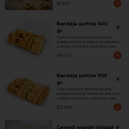
$2.500
Bandeja surtida 400
gr.
Caja surtida con distintos sabores 
puedes encontrar rellenos de  pistacho, 
avellana, almendra, chocolate, nuez y 
castaña de cajú. 

$9.000
*Surtido enviado sujeto a 
disponibilidad en tienda*

contenido 400 gramos.
Bandeja surtida 900
gr.
Caja surtida con distintos sabores 
puedes encontrar rellenos de  pistacho, 
avellana, almendra, chocolate, nuez y 
castaña de cajú. 

$21.990
*Surtido enviado sujeto a 
disponibilidad en tienda*

contenido 900 gramos.
Ceregli grande Unidad