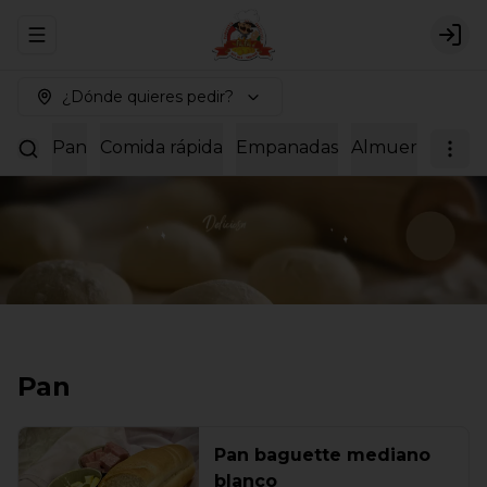
Abrir menu de navegación
Logi
¿Dónde quieres pedir?
Pan
Comida rápida
Empanadas
Almuerzos
Dul
Pan
Pan baguette mediano
blanco