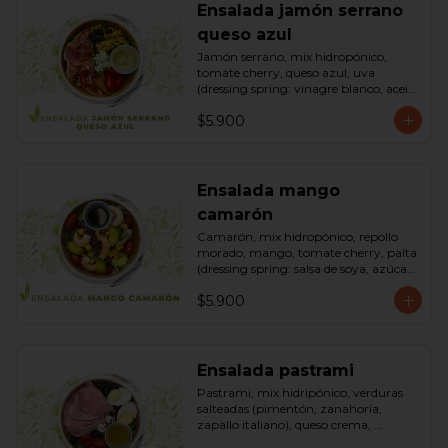
Ensalada jamón serrano
queso azul
Jamón serrano, mix hidropónico, 
tomate cherry, queso azul, uva 
(dressing spring: vinagre blanco, aceite 
de oliva, azúcar). Bowl.
$5.900
Ensalada mango
camarón
Camarón, mix hidropónico, repollo 
morado, mango, tomate cherry, palta 
(dressing spring: salsa de soya, azúcar, 
limón, aceite de sésamo). Bowl.
$5.900
Ensalada pastrami
Pastrami, mix hidripónico, verduras 
salteadas (pimentón, zanahoria, 
zapallo italiano), queso crema, 
aceitunas deshuesadas, huevo, 