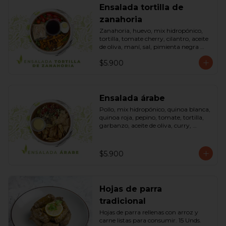
Ensalada tortilla de
zanahoria
Zanahoria, huevo, mix hidropónico, 
tortilla, tomate cherry, cilantro, aceite 
de oliva, maní, sal, pimienta negra 
dressing spring montaza (salsa de 
$5.900
soya, azúcar, limón, aceite de sésamo 
y mostaza). Bowl.
Ensalada árabe
Pollo, mix hidropónico, quinoa blanca, 
quinoa roja, pepino, tomate, tortilla, 
garbanzo, aceite de oliva, curry, 
dressing árabe (Yogurth natural, 
curry, limón, pimienta negra y sal). 
Bowl.
$5.900
Hojas de parra
tradicional
Hojas de parra rellenas con arroz y 
carne listas para consumir. 15 Unds.