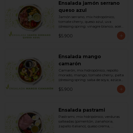
Ensalada jamón serrano
queso azul
Jamón serrano, mix hidropónico, 
tomate cherry, queso azul, uva 
(dressing spring: vinagre blanco, aceite 
de oliva, azúcar). Bowl.
$5.900
Ensalada mango
camarón
Camarón, mix hidropónico, repollo 
morado, mango, tomate cherry, palta 
(dressing spring: salsa de soya, azúcar, 
limón, aceite de sésamo). Bowl.
$5.900
Ensalada pastrami
Pastrami, mix hidripónico, verduras 
salteadas (pimentón, zanahoria, 
zapallo italiano), queso crema, 
aceitunas deshuesadas, huevo, 