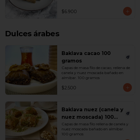
$6.900
Dulces árabes
Baklava cacao 100
gramos
Capas de masa filo de cacao, rellena de 
canela y nuez moscada bañado en 
almíbar. 100 gramos
$2.500
Baklava nuez (canela y
nuez moscada) 100
gramos
Capas de masa filo rellena de canela y 
nuez moscada bañado en almíbar. 
100 gramos