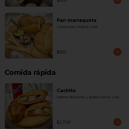
$500
Pan marraqueta
Clásico pan chileno. Und.
$650
Comida rápida
Cachito
Relleno de jamón y queso crema. Und.
$2.700