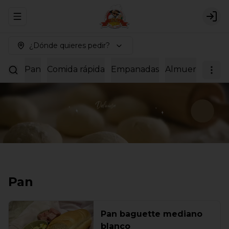
Abrir menu de navegación
Logi
¿Dónde quieres pedir?
Pan
Comida rápida
Empanadas
Almuerzos
Dul
Pan
Pan baguette mediano
blanco