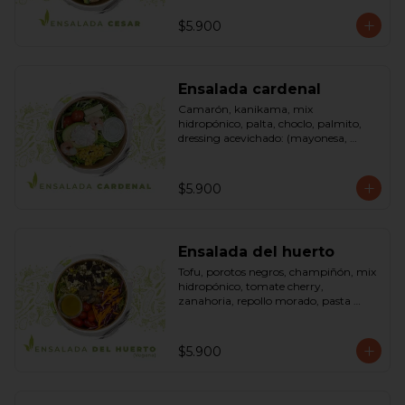
pimienta negra). Bowl.
$5.900
Ensalada cardenal
Camarón, kanikama, mix 
hidropónico, palta, choclo, palmito, 
dressing acevichado: (mayonesa, 
limón, vinagre de manzana, orégano, 
pimienta negra y sal). Bowl.
$5.900
Ensalada del huerto
Tofu, porotos negros, champiñón, mix 
hidropónico, tomate cherry, 
zanahoria, repollo morado, pasta 
(espirales), cilantro, maní, aceite de 
oliva, aceite de sésamo, romero 
dressing: vinagreta, mostaza (vinagre 
$5.900
blanco, mostaza, azúcar). Bowl.