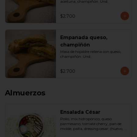
aceituna, champiñón. Und.
$2.700
Empanada queso,
champiñón
Masa de hojaldre rellena con queso, 
champiñón. Und.
$2.700
Almuerzos
Ensalada César
Pollo, mix hidropónico, queso 
parmesano, tomate cherry, pan de 
molde, palta, dressing cesar: (huevo, 
ajo, queso gauda, aceite, azúcar, sal, 