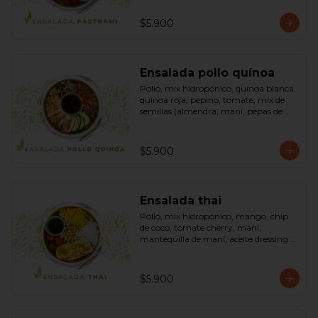
sésamo, dressing vinagreta mostaza 
(vinagre de vino blanco, azúcar, 
$5.900
mostaza). Bowl.
Ensalada pollo quínoa
Pollo, mix hidropónico, quinoa blanca, 
quinoa roja, pepino, tomate, mix de 
semillas (almendra, maní, pepas de 
zapallo, maravilla, cranberry), salsa de 
soya, ketchup, azúcar dressing spring 
mostaza (salsa de soya, azúcar, limón, 
$5.900
aceite de sésamo y mostaza). Bowl.
Ensalada thai
Pollo, mix hidropónico, mango, chip 
de coco, tomate cherry, maní, 
mantequilla de maní, aceite dressing 
spring: (salsa de soya, azúcar, limón, 
aceite de sésamo). Bowl.
$5.900