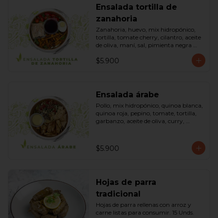
Ensalada tortilla de
zanahoria
Zanahoria, huevo, mix hidropónico, 
tortilla, tomate cherry, cilantro, aceite 
de oliva, maní, sal, pimienta negra 
dressing spring montaza (salsa de 
$5.900
soya, azúcar, limón, aceite de sésamo 
y mostaza). Bowl.
Ensalada árabe
Pollo, mix hidropónico, quinoa blanca, 
quinoa roja, pepino, tomate, tortilla, 
garbanzo, aceite de oliva, curry, 
dressing árabe (Yogurth natural, 
curry, limón, pimienta negra y sal). 
Bowl.
$5.900
Hojas de parra
tradicional
Hojas de parra rellenas con arroz y 
carne listas para consumir. 15 Unds.