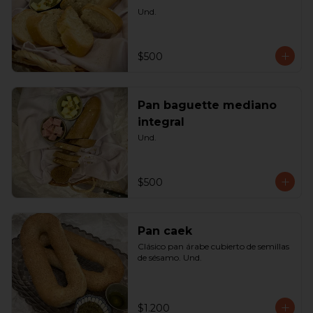
Und.
$500
Pan baguette mediano
integral
Und.
$500
Pan caek
Clásico pan árabe cubierto de semillas 
de sésamo. Und.
$1.200