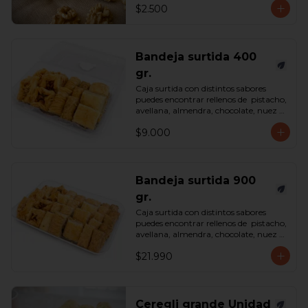
$2.500
Bandeja surtida 400
gr.
Caja surtida con distintos sabores 
puedes encontrar rellenos de  pistacho, 
avellana, almendra, chocolate, nuez y 
castaña de cajú. 

$9.000
*Surtido enviado sujeto a 
disponibilidad en tienda*

contenido 400 gramos.
Bandeja surtida 900
gr.
Caja surtida con distintos sabores 
puedes encontrar rellenos de  pistacho, 
avellana, almendra, chocolate, nuez y 
castaña de cajú. 

$21.990
*Surtido enviado sujeto a 
disponibilidad en tienda*

contenido 900 gramos.
Ceregli grande Unidad