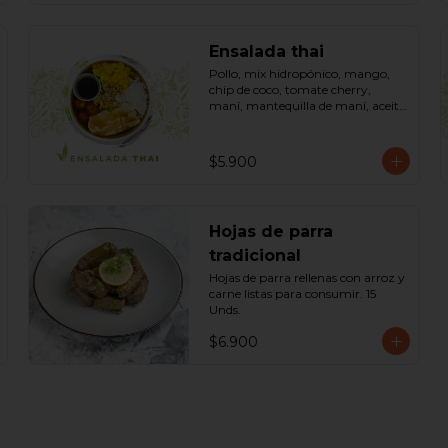
Ensalada thai
Pollo, mix hidropónico, mango, 
chip de coco, tomate cherry, 
maní, mantequilla de maní, aceite 
dressing spring: (salsa de soya, 
azúcar, limón, aceite de sésamo). 
Bowl.
$5.900
Hojas de parra
tradicional
Hojas de parra rellenas con arroz y 
carne listas para consumir. 15 
Unds.
$6.900