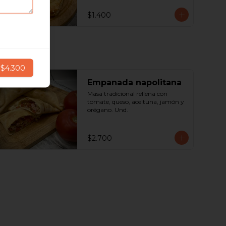
$1.400
r
$4.300
Empanada napolitana
Masa tradicional rellena con 
tomate, queso, aceituna, jamón y 
orégano. Und.
$2.700