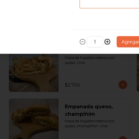
$1.700
Agrega
Empanada de queso
Masa de hojaldre rellena con 
queso. Und.
$2.700
Empanada queso,
champiñón
Masa de hojaldre rellena con 
queso, champiñón. Und.