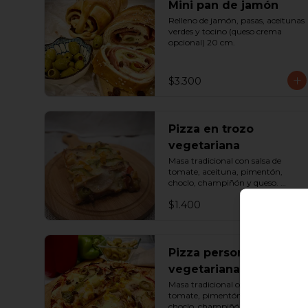
Mini pan de jamón
Relleno de jamón, pasas, aceitunas 
verdes y tocino (queso crema 
opcional) 20 cm.
$3.300
Pizza en trozo
vegetariana
Masa tradicional con salsa de 
tomate, aceituna, pimentón, 
choclo, champiñón y queso. 
Porción.
$1.400
Pizza personal
vegetariana
Masa tradicional con salsa de 
tomate, pimentón, aceituna, 
choclo, champiñón, palmito y 