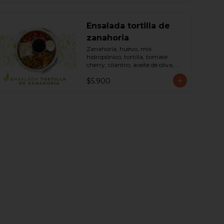
Ensalada tortilla de
zanahoria
Zanahoria, huevo, mix 
hidropónico, tortilla, tomate 
cherry, cilantro, aceite de oliva, 
maní, sal, pimienta negra dressing 
$5.900
spring montaza (salsa de soya, 
azúcar, limón, aceite de sésamo y 
mostaza). Bowl.