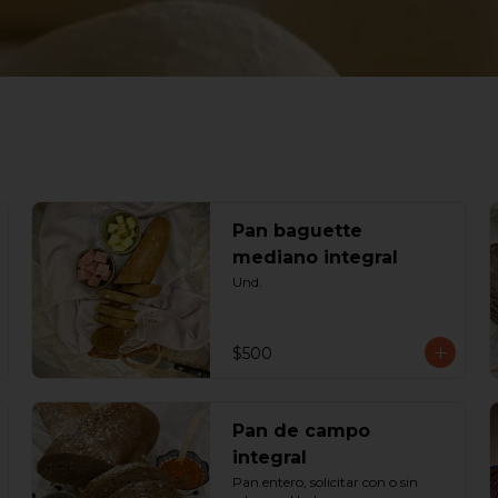
Pan baguette
mediano integral
Und.
$500
Pan de campo
integral
Pan entero, solicitar con o sin 