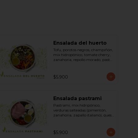
Ensalada del huerto
Tofu, porotos negros, champiñón, 
mix hidropónico, tomate cherry, 
zanahoria, repollo morado, pasta 
(espirales), cilantro, maní, aceite de 
oliva, aceite de sésamo, romero 
dressing: vinagreta, mostaza 
$5.900
(vinagre blanco, mostaza, 
azúcar). Bowl.
Ensalada pastrami
Pastrami, mix hidripónico, 
verduras salteadas (pimentón, 
zanahoria, zapallo italiano), queso 
crema, aceitunas deshuesadas, 
huevo, sésamo, dressing vinagreta 
mostaza (vinagre de vino blanco, 
$5.900
azúcar, mostaza). Bowl.