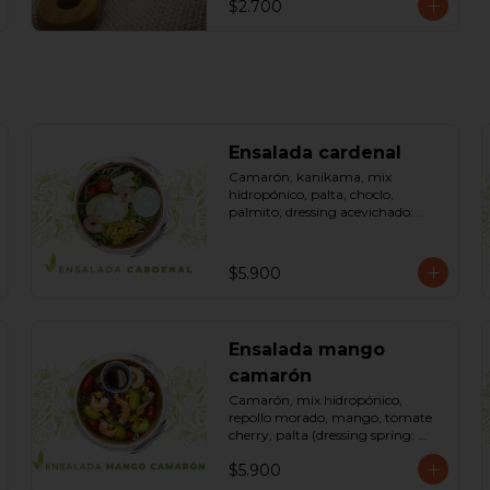
$2.700
Ensalada cardenal
Camarón, kanikama, mix 
hidropónico, palta, choclo, 
palmito, dressing acevichado: 
(mayonesa, limón, vinagre de 
manzana, orégano, pimienta 
negra y sal). Bowl.
$5.900
Ensalada mango
camarón
Camarón, mix hidropónico, 
repollo morado, mango, tomate 
cherry, palta (dressing spring: 
salsa de soya, azúcar, limón, aceite 
$5.900
de sésamo). Bowl.