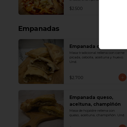
queso. Porción.
$2.500
Empanadas
Empanada de pino
Masa tradicional rellena con carne 
picada, cebolla, aceituna y huevo. 
Und.
$2.700
Empanada queso,
aceituna, champiñón
Masa de hojaldre rellena con 
queso, aceituna, champiñón. Und.