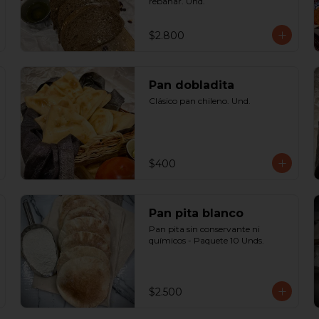
rebanar. Und.
$2.800
Pan dobladita
Clásico pan chileno. Und.
$400
Pan pita blanco
Pan pita sin conservante ni 
químicos - Paquete 10 Unds.
$2.500