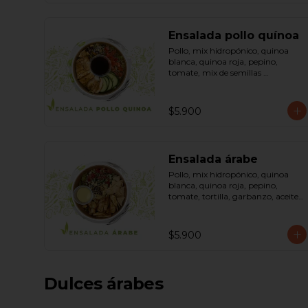
Ensalada pollo quínoa
Pollo, mix hidropónico, quinoa 
blanca, quinoa roja, pepino, 
tomate, mix de semillas 
(almendra, maní, pepas de 
zapallo, maravilla, cranberry), 
salsa de soya, ketchup, azúcar 
$5.900
dressing spring mostaza (salsa de 
soya, azúcar, limón, aceite de 
sésamo y mostaza). Bowl.
Ensalada árabe
Pollo, mix hidropónico, quinoa 
blanca, quinoa roja, pepino, 
tomate, tortilla, garbanzo, aceite 
de oliva, curry, dressing árabe 
(Yogurth natural, curry, limón, 
pimienta negra y sal). Bowl.
$5.900
Dulces árabes