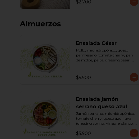
$2.700
Almuerzos
Ensalada César
Pollo, mix hidropónico, queso 
parmesano, tomate cherry, pan 
de molde, palta, dressing cesar: 
(huevo, ajo, queso gauda, aceite, 
azúcar, sal, pimienta negra). 
Bowl.
$5.900
Ensalada jamón
serrano queso azul
Jamón serrano, mix hidropónico, 
tomate cherry, queso azul, uva 
(dressing spring: vinagre blanco, 
aceite de oliva, azúcar). Bowl.
$5.900