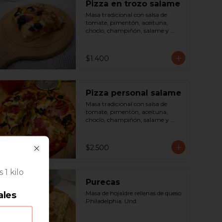
Pizza en trozo salame
Masa tradicional con salsa de 
tomate, pimentón, aceituna, 
choclo, champiñón, salame y 
queso. Porción.
$1.400
Pizza personal salame
Masa tradicional con salsa de 
tomate, pimentón, aceituna, 
choclo, champiñón, salame y 
queso. Porción.
$2.500
Close
 1 kilo
Purecas
Masa de hojaldre rellenas de queso 
ales
Philadelphia. Und.