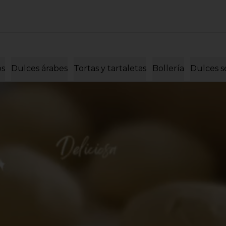
os
Dulces árabes
Tortas y tartaletas
Bollería
Dulces s