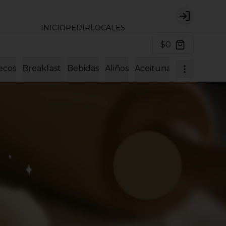
Login
INICIO
PEDIR
LOCALES
$0
ecos
Breakfast
Bebidas
Aliños
Aceitunas y encurtido