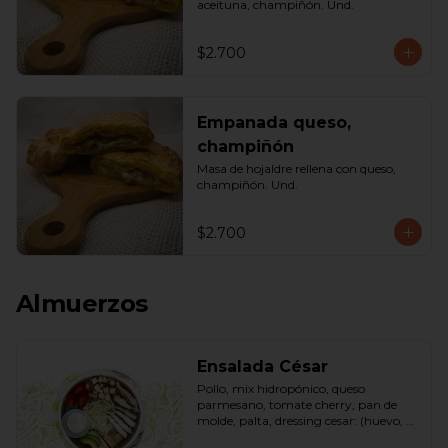
aceituna, champiñón. Und.
$2.700
Empanada queso,
champiñón
Masa de hojaldre rellena con queso, 
champiñón. Und.
$2.700
Almuerzos
Ensalada César
Pollo, mix hidropónico, queso 
parmesano, tomate cherry, pan de 
molde, palta, dressing cesar: (huevo, 
ajo, queso gauda, aceite, azúcar, sal, 