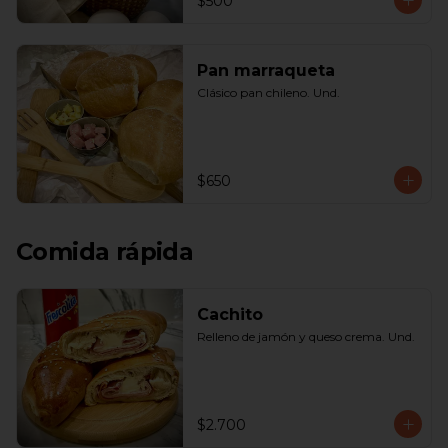
$500
Pan marraqueta
Clásico pan chileno. Und.
$650
Comida rápida
Cachito
Relleno de jamón y queso crema. Und.
$2.700