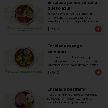
Ensalada jamón serrano
queso azul
Jamón serrano, mix hidropónico, 
tomate cherry, queso azul, uva 
(dressing spring: vinagre blanco, aceite 
de oliva, azúcar). Bowl.
$5.900
Ensalada mango
camarón
Camarón, mix hidropónico, repollo 
morado, mango, tomate cherry, palta 
(dressing spring: salsa de soya, azúcar, 
limón, aceite de sésamo). Bowl.
$5.900
Ensalada pastrami
Pastrami, mix hidripónico, verduras 
salteadas (pimentón, zanahoria, 
zapallo italiano), queso crema, 
aceitunas deshuesadas, huevo, 