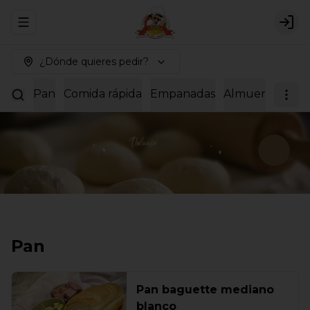
Abrir menu de navegación
Logi
¿Dónde quieres pedir?
Pan
Comida rápida
Empanadas
Almuerzos
Dul
Pan
Pan baguette mediano
blanco