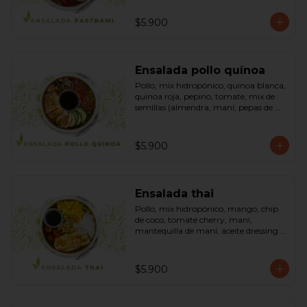
sésamo, dressing vinagreta mostaza 
(vinagre de vino blanco, azúcar, 
$5.900
mostaza). Bowl.
Ensalada pollo quínoa
Pollo, mix hidropónico, quinoa blanca, 
quinoa roja, pepino, tomate, mix de 
semillas (almendra, maní, pepas de 
zapallo, maravilla, cranberry), salsa de 
soya, ketchup, azúcar dressing spring 
mostaza (salsa de soya, azúcar, limón, 
$5.900
aceite de sésamo y mostaza). Bowl.
Ensalada thai
Pollo, mix hidropónico, mango, chip 
de coco, tomate cherry, maní, 
mantequilla de maní, aceite dressing 
spring: (salsa de soya, azúcar, limón, 
aceite de sésamo). Bowl.
$5.900