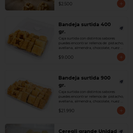
$2.500
Bandeja surtida 400
gr.
Caja surtida con distintos sabores 
puedes encontrar rellenos de  pistacho, 
avellana, almendra, chocolate, nuez y 
castaña de cajú. 

$9.000
*Surtido enviado sujeto a 
disponibilidad en tienda*

contenido 400 gramos.
Bandeja surtida 900
gr.
Caja surtida con distintos sabores 
puedes encontrar rellenos de  pistacho, 
avellana, almendra, chocolate, nuez y 
castaña de cajú. 

$21.990
*Surtido enviado sujeto a 
disponibilidad en tienda*

contenido 900 gramos.
Ceregli grande Unidad