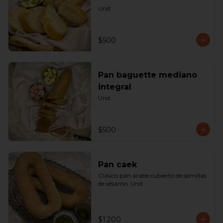
Und.
$500
Pan baguette mediano
integral
Und.
$500
Pan caek
Clásico pan árabe cubierto de semillas 
de sésamo. Und.
$1.200