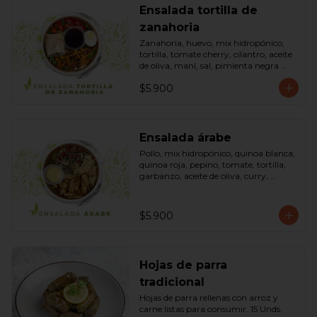
Ensalada tortilla de
zanahoria
Zanahoria, huevo, mix hidropónico, 
tortilla, tomate cherry, cilantro, aceite 
de oliva, maní, sal, pimienta negra 
dressing spring montaza (salsa de 
$5.900
soya, azúcar, limón, aceite de sésamo 
y mostaza). Bowl.
Ensalada árabe
Pollo, mix hidropónico, quinoa blanca, 
quinoa roja, pepino, tomate, tortilla, 
garbanzo, aceite de oliva, curry, 
dressing árabe (Yogurth natural, 
curry, limón, pimienta negra y sal). 
Bowl.
$5.900
Hojas de parra
tradicional
Hojas de parra rellenas con arroz y 
carne listas para consumir. 15 Unds.