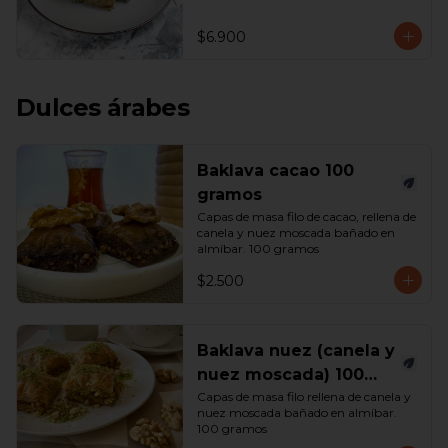
$6.900
Dulces árabes
Baklava cacao 100
gramos
Capas de masa filo de cacao, rellena de 
canela y nuez moscada bañado en 
almíbar. 100 gramos
$2.500
Baklava nuez (canela y
nuez moscada) 100
gramos
Capas de masa filo rellena de canela y 
nuez moscada bañado en almíbar. 
100 gramos