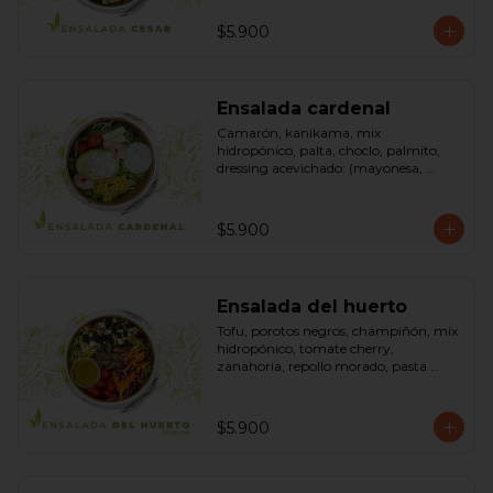
pimienta negra). Bowl.
$5.900
Ensalada cardenal
Camarón, kanikama, mix 
hidropónico, palta, choclo, palmito, 
dressing acevichado: (mayonesa, 
limón, vinagre de manzana, orégano, 
pimienta negra y sal). Bowl.
$5.900
Ensalada del huerto
Tofu, porotos negros, champiñón, mix 
hidropónico, tomate cherry, 
zanahoria, repollo morado, pasta 
(espirales), cilantro, maní, aceite de 
oliva, aceite de sésamo, romero 
dressing: vinagreta, mostaza (vinagre 
$5.900
blanco, mostaza, azúcar). Bowl.