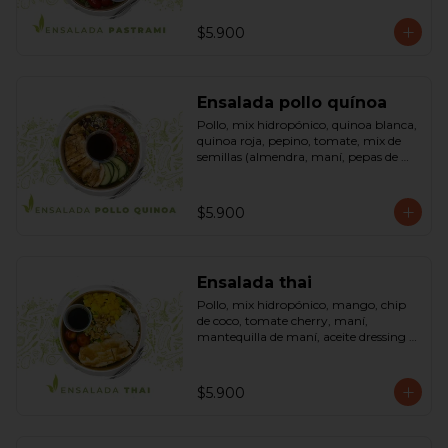
sésamo, dressing vinagreta mostaza 
(vinagre de vino blanco, azúcar, 
$5.900
mostaza). Bowl.
Ensalada pollo quínoa
Pollo, mix hidropónico, quinoa blanca, 
quinoa roja, pepino, tomate, mix de 
semillas (almendra, maní, pepas de 
zapallo, maravilla, cranberry), salsa de 
soya, ketchup, azúcar dressing spring 
mostaza (salsa de soya, azúcar, limón, 
$5.900
aceite de sésamo y mostaza). Bowl.
Ensalada thai
Pollo, mix hidropónico, mango, chip 
de coco, tomate cherry, maní, 
mantequilla de maní, aceite dressing 
spring: (salsa de soya, azúcar, limón, 
aceite de sésamo). Bowl.
$5.900