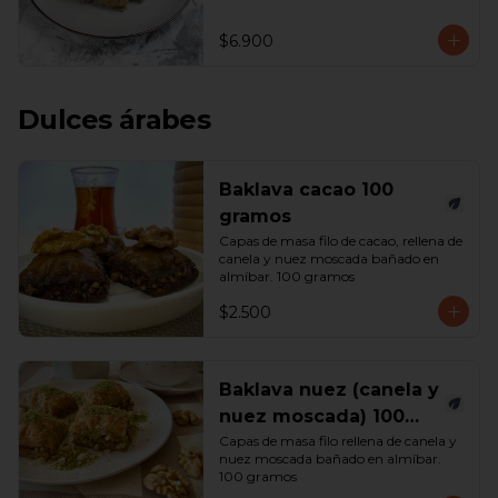
$6.900
Dulces árabes
Baklava cacao 100
gramos
Capas de masa filo de cacao, rellena de 
canela y nuez moscada bañado en 
almíbar. 100 gramos
$2.500
Baklava nuez (canela y
nuez moscada) 100
gramos
Capas de masa filo rellena de canela y 
nuez moscada bañado en almíbar. 
100 gramos