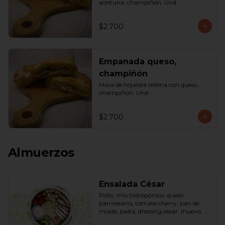
aceituna, champiñón. Und.
$2.700
Empanada queso,
champiñón
Masa de hojaldre rellena con queso, 
champiñón. Und.
$2.700
Almuerzos
Ensalada César
Pollo, mix hidropónico, queso 
parmesano, tomate cherry, pan de 
molde, palta, dressing cesar: (huevo, 
ajo, queso gauda, aceite, azúcar, sal, 