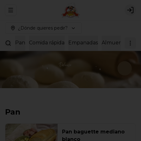
Abrir menu de navegación
Logi
¿Dónde quieres pedir?
Pan
Comida rápida
Empanadas
Almuerzos
Dul
Pan
Pan baguette mediano
blanco