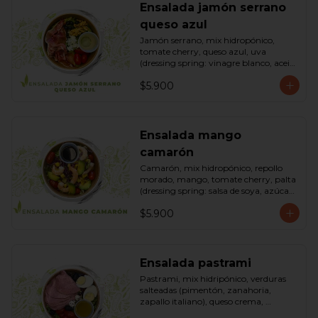
Ensalada jamón serrano
queso azul
Jamón serrano, mix hidropónico, 
tomate cherry, queso azul, uva 
(dressing spring: vinagre blanco, aceite 
de oliva, azúcar). Bowl.
$5.900
Ensalada mango
camarón
Camarón, mix hidropónico, repollo 
morado, mango, tomate cherry, palta 
(dressing spring: salsa de soya, azúcar, 
limón, aceite de sésamo). Bowl.
$5.900
Ensalada pastrami
Pastrami, mix hidripónico, verduras 
salteadas (pimentón, zanahoria, 
zapallo italiano), queso crema, 
aceitunas deshuesadas, huevo, 