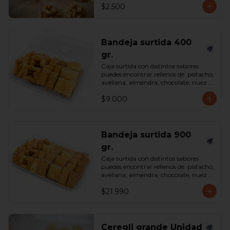
$2.500
Bandeja surtida 400
gr.
Caja surtida con distintos sabores 
puedes encontrar rellenos de  pistacho, 
avellana, almendra, chocolate, nuez y 
castaña de cajú. 

$9.000
*Surtido enviado sujeto a 
disponibilidad en tienda*

contenido 400 gramos.
Bandeja surtida 900
gr.
Caja surtida con distintos sabores 
puedes encontrar rellenos de  pistacho, 
avellana, almendra, chocolate, nuez y 
castaña de cajú. 

$21.990
*Surtido enviado sujeto a 
disponibilidad en tienda*

contenido 900 gramos.
Ceregli grande Unidad