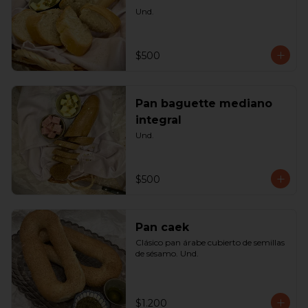
Und.
$500
Pan baguette mediano
integral
Und.
$500
Pan caek
Clásico pan árabe cubierto de semillas 
de sésamo. Und.
$1.200