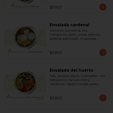
pimienta negra). Bowl.
$5.900
Ensalada cardenal
Camarón, kanikama, mix 
hidropónico, palta, choclo, palmito, 
dressing acevichado: (mayonesa, 
limón, vinagre de manzana, orégano, 
pimienta negra y sal). Bowl.
$5.900
Ensalada del huerto
Tofu, porotos negros, champiñón, mix 
hidropónico, tomate cherry, 
zanahoria, repollo morado, pasta 
(espirales), cilantro, maní, aceite de 
oliva, aceite de sésamo, romero 
dressing: vinagreta, mostaza (vinagre 
$5.900
blanco, mostaza, azúcar). Bowl.