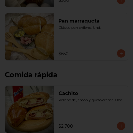
$500
Pan marraqueta
Clásico pan chileno. Und.
$650
Comida rápida
Cachito
Relleno de jamón y queso crema. Und.
$2.700