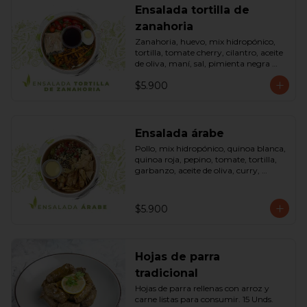
Ensalada tortilla de
zanahoria
Zanahoria, huevo, mix hidropónico, 
tortilla, tomate cherry, cilantro, aceite 
de oliva, maní, sal, pimienta negra 
dressing spring montaza (salsa de 
$5.900
soya, azúcar, limón, aceite de sésamo 
y mostaza). Bowl.
Ensalada árabe
Pollo, mix hidropónico, quinoa blanca, 
quinoa roja, pepino, tomate, tortilla, 
garbanzo, aceite de oliva, curry, 
dressing árabe (Yogurth natural, 
curry, limón, pimienta negra y sal). 
Bowl.
$5.900
Hojas de parra
tradicional
Hojas de parra rellenas con arroz y 
carne listas para consumir. 15 Unds.