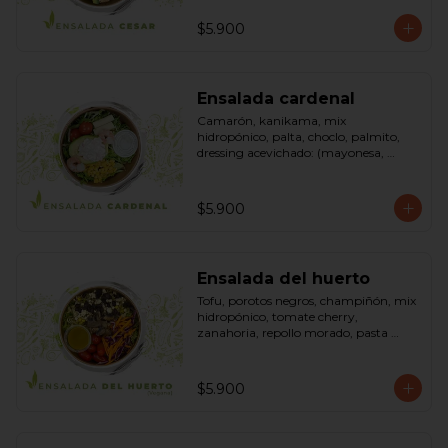
pimienta negra). Bowl.
$5.900
Ensalada cardenal
Camarón, kanikama, mix 
hidropónico, palta, choclo, palmito, 
dressing acevichado: (mayonesa, 
limón, vinagre de manzana, orégano, 
pimienta negra y sal). Bowl.
$5.900
Ensalada del huerto
Tofu, porotos negros, champiñón, mix 
hidropónico, tomate cherry, 
zanahoria, repollo morado, pasta 
(espirales), cilantro, maní, aceite de 
oliva, aceite de sésamo, romero 
dressing: vinagreta, mostaza (vinagre 
$5.900
blanco, mostaza, azúcar). Bowl.