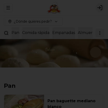
Abrir menu de navegación
Logi
¿Dónde quieres pedir?
Pan
Comida rápida
Empanadas
Almuerzos
Dul
Pan
Pan baguette mediano
blanco