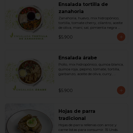
Ensalada tortilla de
zanahoria
Zanahoria, huevo, mix hidropónico, 
tortilla, tomate cherry, cilantro, aceite 
de oliva, maní, sal, pimienta negra 
dressing spring montaza (salsa de 
$5.900
soya, azúcar, limón, aceite de sésamo 
y mostaza). Bowl.
Ensalada árabe
Pollo, mix hidropónico, quinoa blanca, 
quinoa roja, pepino, tomate, tortilla, 
garbanzo, aceite de oliva, curry, 
dressing árabe (Yogurth natural, 
curry, limón, pimienta negra y sal). 
Bowl.
$5.900
Hojas de parra
tradicional
Hojas de parra rellenas con arroz y 
carne listas para consumir. 15 Unds.