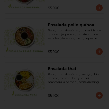
sésamo, dressing vinagreta mostaza 
(vinagre de vino blanco, azúcar, 
$5.900
mostaza). Bowl.
Ensalada pollo quínoa
Pollo, mix hidropónico, quinoa blanca, 
quinoa roja, pepino, tomate, mix de 
semillas (almendra, maní, pepas de 
zapallo, maravilla, cranberry), salsa de 
soya, ketchup, azúcar dressing spring 
mostaza (salsa de soya, azúcar, limón, 
$5.900
aceite de sésamo y mostaza). Bowl.
Ensalada thai
Pollo, mix hidropónico, mango, chip 
de coco, tomate cherry, maní, 
mantequilla de maní, aceite dressing 
spring: (salsa de soya, azúcar, limón, 
aceite de sésamo). Bowl.
$5.900