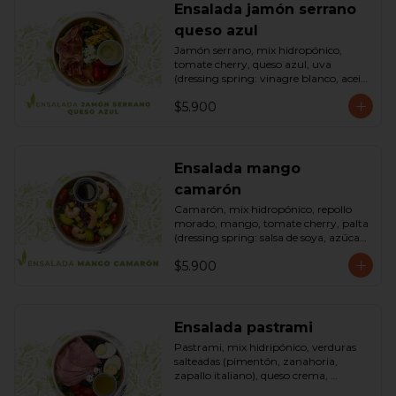
Ensalada jamón serrano
queso azul
Jamón serrano, mix hidropónico, 
tomate cherry, queso azul, uva 
(dressing spring: vinagre blanco, aceite 
de oliva, azúcar). Bowl.
$5.900
Ensalada mango
camarón
Camarón, mix hidropónico, repollo 
morado, mango, tomate cherry, palta 
(dressing spring: salsa de soya, azúcar, 
limón, aceite de sésamo). Bowl.
$5.900
Ensalada pastrami
Pastrami, mix hidripónico, verduras 
salteadas (pimentón, zanahoria, 
zapallo italiano), queso crema, 
aceitunas deshuesadas, huevo, 