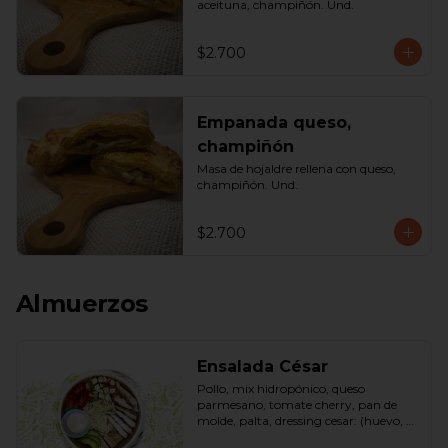
aceituna, champiñón. Und.
$2.700
Empanada queso,
champiñón
Masa de hojaldre rellena con queso, 
champiñón. Und.
$2.700
Almuerzos
Ensalada César
Pollo, mix hidropónico, queso 
parmesano, tomate cherry, pan de 
molde, palta, dressing cesar: (huevo, 
ajo, queso gauda, aceite, azúcar, sal, 