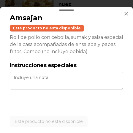
nuez
Bizcocho de vainilla relleno con 
Amsajan
lúcuma, manjar y nueces. Und.
Este producto no esta disponible
Roll de pollo con cebolla, sumak y salsa especial
de la casa acompañadas de ensalada y papas
Torta nutella
fritas. Combo (no incluye bebida).
Bizcocho de chocolate relleno con 
nutella, almendras y crema chantilly. 
Instrucciones especiales
Und.
Torta selva negra
Bizcocho de chocolate relleno con 
guinda, chocolate y crema chantilly. 
Und.
Este producto no esta disponible