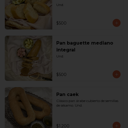
Und.
$500
Pan baguette mediano
integral
Und.
$500
Pan caek
Clásico pan árabe cubierto de semillas 
de sésamo. Und.
$1.200