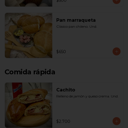
$500
Pan marraqueta
Clásico pan chileno. Und.
$650
Comida rápida
Cachito
Relleno de jamón y queso crema. Und.
$2.700