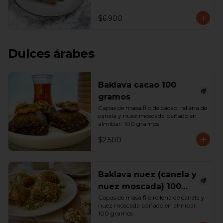
$6.900
Dulces árabes
Baklava cacao 100
gramos
Capas de masa filo de cacao, rellena de 
canela y nuez moscada bañado en 
almíbar. 100 gramos
$2.500
Baklava nuez (canela y
nuez moscada) 100
gramos
Capas de masa filo rellena de canela y 
nuez moscada bañado en almíbar. 
100 gramos