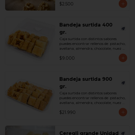
$2.500
Bandeja surtida 400
gr.
Caja surtida con distintos sabores 
puedes encontrar rellenos de  pistacho, 
avellana, almendra, chocolate, nuez y 
castaña de cajú. 

$9.000
*Surtido enviado sujeto a 
disponibilidad en tienda*

contenido 400 gramos.
Bandeja surtida 900
gr.
Caja surtida con distintos sabores 
puedes encontrar rellenos de  pistacho, 
avellana, almendra, chocolate, nuez y 
castaña de cajú. 

$21.990
*Surtido enviado sujeto a 
disponibilidad en tienda*

contenido 900 gramos.
Ceregli grande Unidad