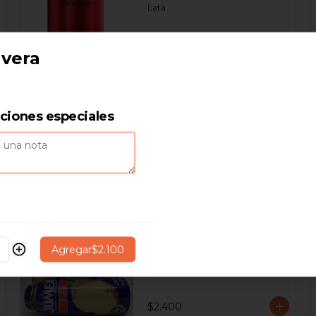
Lata
$1.500
 vera
Fanta normal lata
cciones especiales
Lata
$1.500
Jumex botella
Botella 473 ml.
Agregar
$2.100
$2.400