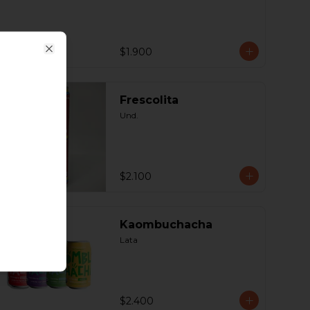
$1.900
Close
Frescolita
Und.
$2.100
Kaombuchacha
Lata
$2.400