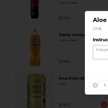
Litro y medio
$2.500
Aloe
Und.
Fanta normal 1,5 lt
Instru
Litro y medio
$2.500
Inca Kola lata
Lata
$1.500