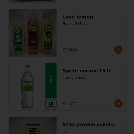
Love lemon
Botella 385 cc.
$2.300
Sprite normal 1,5 lt
Litro y medio
$2.500
Wild protein vainilla
Und.