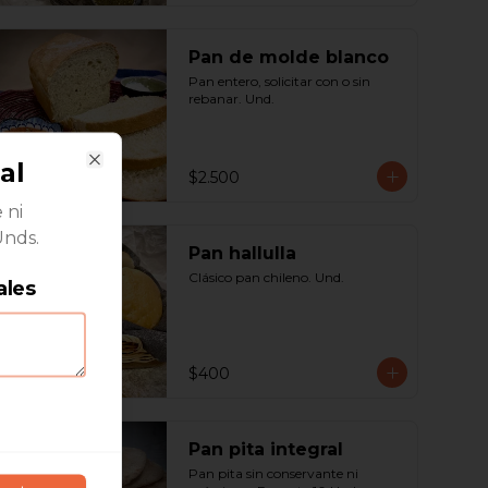
Pan de molde blanco
Pan entero, solicitar con o sin 
rebanar. Und.
al
$2.500
Close
 ni
Unds.
Pan hallulla
Clásico pan chileno. Und.
ales
$400
Pan pita integral
Pan pita sin conservante ni 