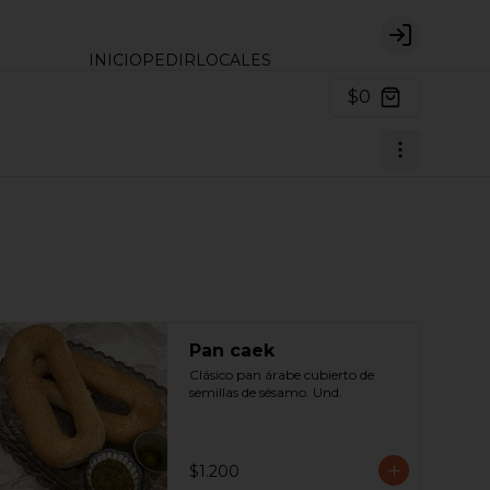
Login
INICIO
PEDIR
LOCALES
$0
Pan caek
Clásico pan árabe cubierto de 
semillas de sésamo. Und.
$1.200