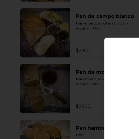
Pan de campo blanco
Pan entero, solicitar con o sin 
rebanar.  Und.
$2.800
Pan de molde integral
Pan entero, solicitar con o sin 
rebanar. Und.
$2.500
Pan hamburguesa
Und.