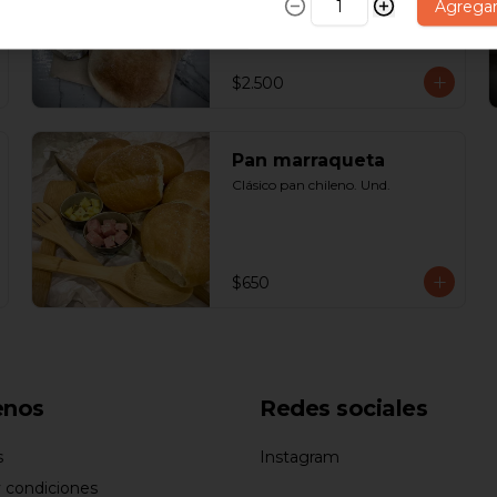
químicos - Paquete 10 Unds.
Agrega
$2.500
Pan marraqueta
Clásico pan chileno. Und.
$650
enos
Redes sociales
s
Instagram
 condiciones