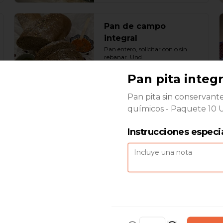
Pan de campo
integral
Pan entero, solicitar con o sin 
rebanar. Und.
Pan pita integr
$2.800
Pan pita sin conservante
químicos - Paquete 10 
Pan dobladita
Clásico pan chileno. Und.
Instrucciones especi
$400
Pan pita blanco
Pan pita sin conservante ni 