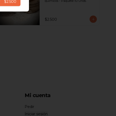
químicos - Paquete 10 Unds.
r
$2.500
$2.500
Mi cuenta
Pedir
Iniciar sesión