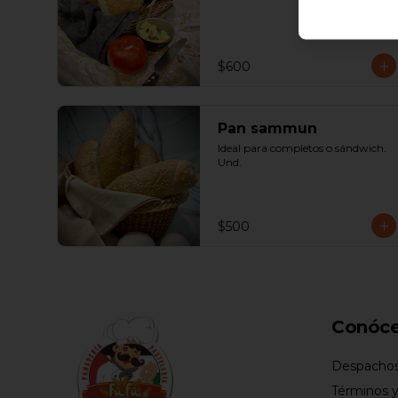
$600
Pan sammun
Ideal para completos o sándwich. 
Und.
$500
Conóc
Despacho
Términos y