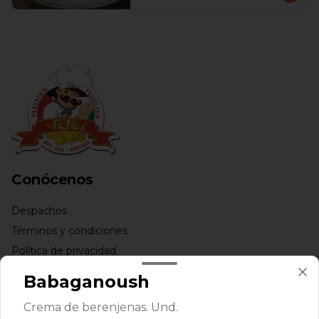
Conócenos
Despachos
Términos y condiciones
Política de privacidad
Babaganoush
Redes sociales
Crema de berenjenas. Und.
Instagram