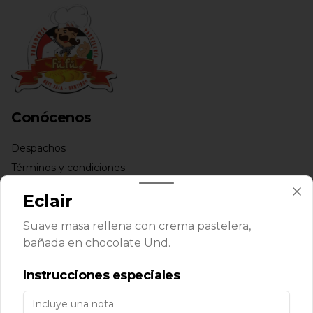
Conócenos
Despachos
Términos y condiciones
Política de privacidad
Eclair
Redes sociales
Suave masa rellena con crema pastelera,
bañada en chocolate Und.
Instagram
Instrucciones especiales
Mi cuenta