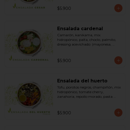
pimienta negra). Bowl.
$5.900
Ensalada cardenal
Camarón, kanikama, mix 
hidropónico, palta, choclo, palmito, 
dressing acevichado: (mayonesa, 
limón, vinagre de manzana, orégano, 
pimienta negra y sal). Bowl.
$5.900
Ensalada del huerto
Tofu, porotos negros, champiñón, mix 
hidropónico, tomate cherry, 
zanahoria, repollo morado, pasta 
(espirales), cilantro, maní, aceite de 
oliva, aceite de sésamo, romero 
dressing: vinagreta, mostaza (vinagre 
$5.900
blanco, mostaza, azúcar). Bowl.