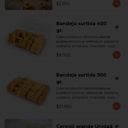
$2.500
Bandeja surtida 400
gr.
Caja surtida con distintos sabores 
puedes encontrar rellenos de  pistacho, 
avellana, almendra, chocolate, nuez y 
castaña de cajú. 

$9.000
*Surtido enviado sujeto a 
disponibilidad en tienda*

contenido 400 gramos.
Bandeja surtida 900
gr.
Caja surtida con distintos sabores 
puedes encontrar rellenos de  pistacho, 
avellana, almendra, chocolate, nuez y 
castaña de cajú. 

$21.990
*Surtido enviado sujeto a 
disponibilidad en tienda*

contenido 900 gramos.
Ceregli grande Unidad