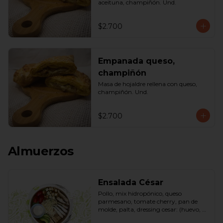
aceituna, champiñón. Und.
$2.700
Empanada queso,
champiñón
Masa de hojaldre rellena con queso, 
champiñón. Und.
$2.700
Almuerzos
Ensalada César
Pollo, mix hidropónico, queso 
parmesano, tomate cherry, pan de 
molde, palta, dressing cesar: (huevo, 
ajo, queso gauda, aceite, azúcar, sal, 