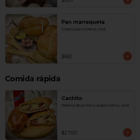
$500
Pan marraqueta
Clásico pan chileno. Und.
$650
Comida rápida
Cachito
Relleno de jamón y queso crema. Und.
$2.700