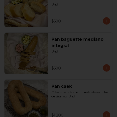
Und.
$500
Pan baguette mediano
integral
Und.
$500
Pan caek
Clásico pan árabe cubierto de semillas 
de sésamo. Und.
$1.200