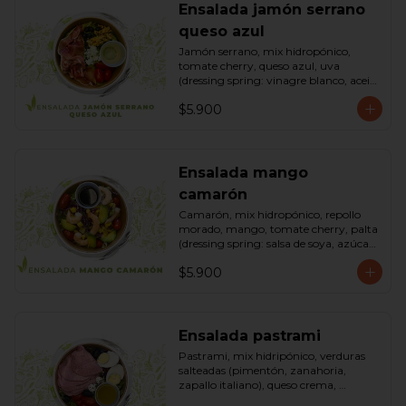
Ensalada jamón serrano
queso azul
Jamón serrano, mix hidropónico, 
tomate cherry, queso azul, uva 
(dressing spring: vinagre blanco, aceite 
de oliva, azúcar). Bowl.
$5.900
Ensalada mango
camarón
Camarón, mix hidropónico, repollo 
morado, mango, tomate cherry, palta 
(dressing spring: salsa de soya, azúcar, 
limón, aceite de sésamo). Bowl.
$5.900
Ensalada pastrami
Pastrami, mix hidripónico, verduras 
salteadas (pimentón, zanahoria, 
zapallo italiano), queso crema, 
aceitunas deshuesadas, huevo, 