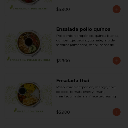
sésamo, dressing vinagreta mostaza 
(vinagre de vino blanco, azúcar, 
$5.900
mostaza). Bowl.
Ensalada pollo quínoa
Pollo, mix hidropónico, quinoa blanca, 
quinoa roja, pepino, tomate, mix de 
semillas (almendra, maní, pepas de 
zapallo, maravilla, cranberry), salsa de 
soya, ketchup, azúcar dressing spring 
mostaza (salsa de soya, azúcar, limón, 
$5.900
aceite de sésamo y mostaza). Bowl.
Ensalada thai
Pollo, mix hidropónico, mango, chip 
de coco, tomate cherry, maní, 
mantequilla de maní, aceite dressing 
spring: (salsa de soya, azúcar, limón, 
aceite de sésamo). Bowl.
$5.900