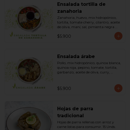
Ensalada tortilla de
zanahoria
Zanahoria, huevo, mix hidropónico, 
tortilla, tomate cherry, cilantro, aceite 
de oliva, maní, sal, pimienta negra 
dressing spring montaza (salsa de 
$5.900
soya, azúcar, limón, aceite de sésamo 
y mostaza). Bowl.
Ensalada árabe
Pollo, mix hidropónico, quinoa blanca, 
quinoa roja, pepino, tomate, tortilla, 
garbanzo, aceite de oliva, curry, 
dressing árabe (Yogurth natural, 
curry, limón, pimienta negra y sal). 
Bowl.
$5.900
Hojas de parra
tradicional
Hojas de parra rellenas con arroz y 
carne listas para consumir. 15 Unds.