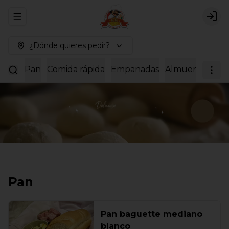
Abrir menu de navegación
Logi
¿Dónde quieres pedir?
Pan
Comida rápida
Empanadas
Almuerzos
Dul
Pan
Pan baguette mediano
blanco