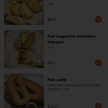
Und.
$500
Pan baguette mediano
integral
Und.
$500
Pan caek
Clásico pan árabe cubierto de semillas 
de sésamo. Und.
$1.200