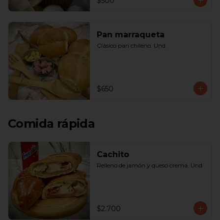
$500
Pan marraqueta
Clásico pan chileno. Und.
$650
Comida rápida
Cachito
Relleno de jamón y queso crema. Und.
$2.700