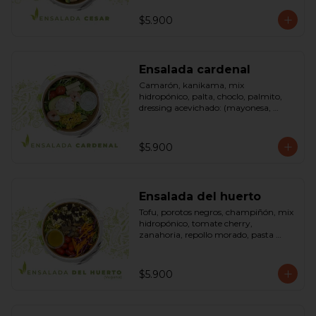
pimienta negra). Bowl.
$5.900
Ensalada cardenal
Camarón, kanikama, mix 
hidropónico, palta, choclo, palmito, 
dressing acevichado: (mayonesa, 
limón, vinagre de manzana, orégano, 
pimienta negra y sal). Bowl.
$5.900
Ensalada del huerto
Tofu, porotos negros, champiñón, mix 
hidropónico, tomate cherry, 
zanahoria, repollo morado, pasta 
(espirales), cilantro, maní, aceite de 
oliva, aceite de sésamo, romero 
dressing: vinagreta, mostaza (vinagre 
$5.900
blanco, mostaza, azúcar). Bowl.