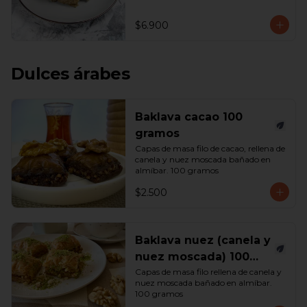
$6.900
Dulces árabes
Baklava cacao 100
gramos
Capas de masa filo de cacao, rellena de 
canela y nuez moscada bañado en 
almíbar. 100 gramos
$2.500
Baklava nuez (canela y
nuez moscada) 100
gramos
Capas de masa filo rellena de canela y 
nuez moscada bañado en almíbar. 
100 gramos