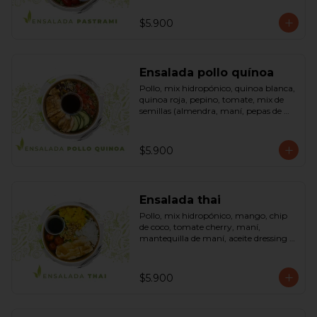
sésamo, dressing vinagreta mostaza 
(vinagre de vino blanco, azúcar, 
$5.900
mostaza). Bowl.
Ensalada pollo quínoa
Pollo, mix hidropónico, quinoa blanca, 
quinoa roja, pepino, tomate, mix de 
semillas (almendra, maní, pepas de 
zapallo, maravilla, cranberry), salsa de 
soya, ketchup, azúcar dressing spring 
mostaza (salsa de soya, azúcar, limón, 
$5.900
aceite de sésamo y mostaza). Bowl.
Ensalada thai
Pollo, mix hidropónico, mango, chip 
de coco, tomate cherry, maní, 
mantequilla de maní, aceite dressing 
spring: (salsa de soya, azúcar, limón, 
aceite de sésamo). Bowl.
$5.900