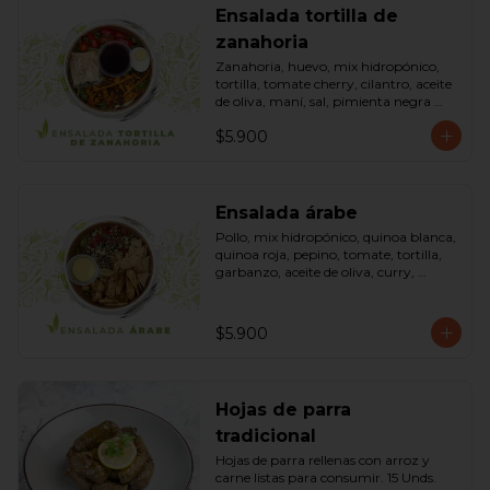
Ensalada tortilla de
zanahoria
Zanahoria, huevo, mix hidropónico, 
tortilla, tomate cherry, cilantro, aceite 
de oliva, maní, sal, pimienta negra 
dressing spring montaza (salsa de 
$5.900
soya, azúcar, limón, aceite de sésamo 
y mostaza). Bowl.
Ensalada árabe
Pollo, mix hidropónico, quinoa blanca, 
quinoa roja, pepino, tomate, tortilla, 
garbanzo, aceite de oliva, curry, 
dressing árabe (Yogurth natural, 
curry, limón, pimienta negra y sal). 
Bowl.
$5.900
Hojas de parra
tradicional
Hojas de parra rellenas con arroz y 
carne listas para consumir. 15 Unds.