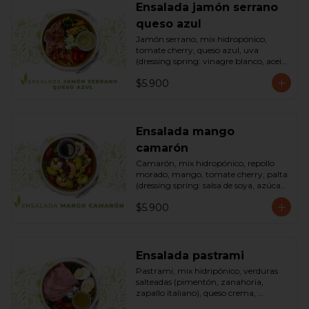
Ensalada jamón serrano
queso azul
Jamón serrano, mix hidropónico, 
tomate cherry, queso azul, uva 
(dressing spring: vinagre blanco, aceite 
de oliva, azúcar). Bowl.
$5.900
Ensalada mango
camarón
Camarón, mix hidropónico, repollo 
morado, mango, tomate cherry, palta 
(dressing spring: salsa de soya, azúcar, 
limón, aceite de sésamo). Bowl.
$5.900
Ensalada pastrami
Pastrami, mix hidripónico, verduras 
salteadas (pimentón, zanahoria, 
zapallo italiano), queso crema, 
aceitunas deshuesadas, huevo, 