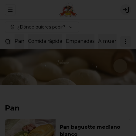
Abrir menu de navegación
Logi
¿Dónde quieres pedir?
Pan
Comida rápida
Empanadas
Almuerzos
Dul
Pan
Pan baguette mediano
blanco