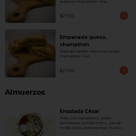
aceituna, champiñón. Und.
$2.700
Empanada queso,
champiñón
Masa de hojaldre rellena con queso, 
champiñón. Und.
$2.700
Almuerzos
Ensalada César
Pollo, mix hidropónico, queso 
parmesano, tomate cherry, pan de 
molde, palta, dressing cesar: (huevo, 
ajo, queso gauda, aceite, azúcar, sal, 