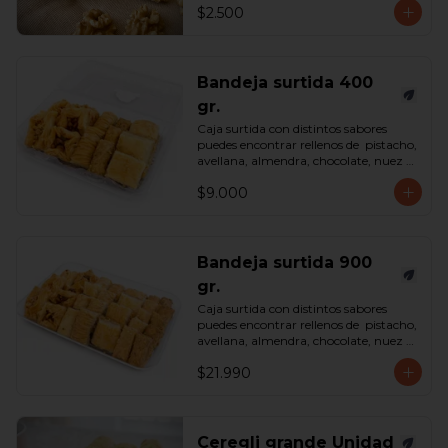
$2.500
Bandeja surtida 400
gr.
Caja surtida con distintos sabores 
puedes encontrar rellenos de  pistacho, 
avellana, almendra, chocolate, nuez y 
castaña de cajú. 

$9.000
*Surtido enviado sujeto a 
disponibilidad en tienda*

contenido 400 gramos.
Bandeja surtida 900
gr.
Caja surtida con distintos sabores 
puedes encontrar rellenos de  pistacho, 
avellana, almendra, chocolate, nuez y 
castaña de cajú. 

$21.990
*Surtido enviado sujeto a 
disponibilidad en tienda*

contenido 900 gramos.
Ceregli grande Unidad