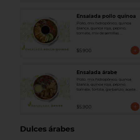
Ensalada pollo quínoa
Pollo, mix hidropónico, quinoa 
blanca, quinoa roja, pepino, 
tomate, mix de semillas 
(almendra, maní, pepas de 
zapallo, maravilla, cranberry), 
salsa de soya, ketchup, azúcar 
$5.900
dressing spring mostaza (salsa de 
soya, azúcar, limón, aceite de 
sésamo y mostaza). Bowl.
Ensalada árabe
Pollo, mix hidropónico, quinoa 
blanca, quinoa roja, pepino, 
tomate, tortilla, garbanzo, aceite 
de oliva, curry, dressing árabe 
(Yogurth natural, curry, limón, 
pimienta negra y sal). Bowl.
$5.900
Dulces árabes