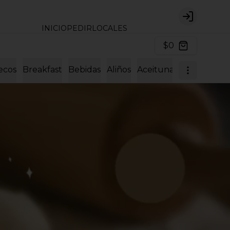
Login
INICIO
PEDIR
LOCALES
$0
ecos
Breakfast
Bebidas
Aliños
Aceitunas y encurtido