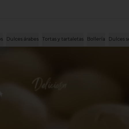
os
Dulces árabes
Tortas y tartaletas
Bollería
Dulces s