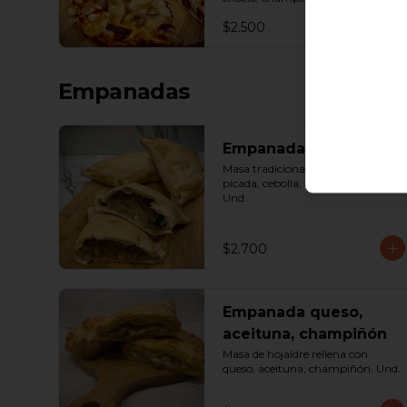
queso. Porción.
$2.500
Empanadas
Empanada de pino
Masa tradicional rellena con carne 
picada, cebolla, aceituna y huevo. 
Und.
$2.700
Empanada queso,
aceituna, champiñón
Masa de hojaldre rellena con 
queso, aceituna, champiñón. Und.