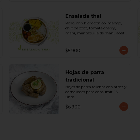
Ensalada thai
Pollo, mix hidropónico, mango, 
chip de coco, tomate cherry, 
maní, mantequilla de maní, aceite 
dressing spring: (salsa de soya, 
azúcar, limón, aceite de sésamo). 
Bowl.
$5.900
Hojas de parra
tradicional
Hojas de parra rellenas con arroz y 
carne listas para consumir. 15 
Unds.
$6.900