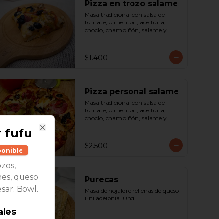
Pizza en trozo salame
Masa tradicional con salsa de 
tomate, pimentón, aceituna, 
choclo, champiñón, salame y 
queso. Porción.
$1.400
Pizza personal salame
Masa tradicional con salsa de 
tomate, pimentón, aceituna, 
choclo, champiñón, salame y 
queso. Porción.
 fufu
Close
$2.500
ponible
ozos,
nes, queso
Purecas
sar. Bowl.
Masa de hojaldre rellenas de queso 
Philadelphia. Und.
ales