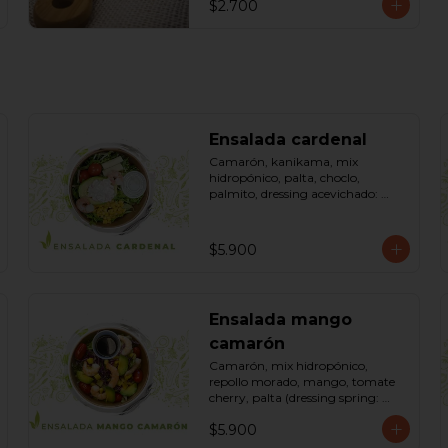
$2.700
Ensalada cardenal
Camarón, kanikama, mix 
hidropónico, palta, choclo, 
palmito, dressing acevichado: 
(mayonesa, limón, vinagre de 
manzana, orégano, pimienta 
negra y sal). Bowl.
$5.900
Ensalada mango
camarón
Camarón, mix hidropónico, 
repollo morado, mango, tomate 
cherry, palta (dressing spring: 
salsa de soya, azúcar, limón, aceite 
$5.900
de sésamo). Bowl.