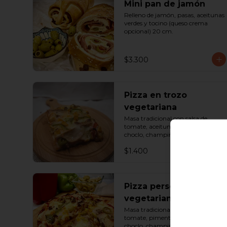
Mini pan de jamón
Relleno de jamón, pasas, aceitunas 
verdes y tocino (queso crema 
opcional) 20 cm.
$3.300
Pizza en trozo
vegetariana
Masa tradicional con salsa de 
tomate, aceituna, pimentón, 
choclo, champiñón y queso. 
Porción.
$1.400
Pizza personal
vegetariana
Masa tradicional con salsa de 
tomate, pimentón, aceituna, 
choclo, champiñón, palmito y 