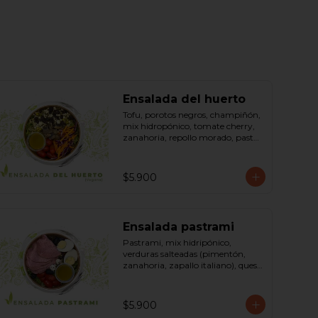
Ensalada del huerto
Tofu, porotos negros, champiñón, 
mix hidropónico, tomate cherry, 
zanahoria, repollo morado, pasta 
(espirales), cilantro, maní, aceite de 
oliva, aceite de sésamo, romero 
dressing: vinagreta, mostaza 
$5.900
(vinagre blanco, mostaza, 
azúcar). Bowl.
Ensalada pastrami
Pastrami, mix hidripónico, 
verduras salteadas (pimentón, 
zanahoria, zapallo italiano), queso 
crema, aceitunas deshuesadas, 
huevo, sésamo, dressing vinagreta 
mostaza (vinagre de vino blanco, 
$5.900
azúcar, mostaza). Bowl.