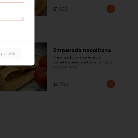
$1.400
Empanada napolitana
sponible
Masa tradicional rellena con 
tomate, queso, aceituna, jamón y 
orégano. Und.
$2.700