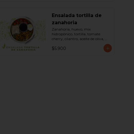
Ensalada tortilla de
zanahoria
Zanahoria, huevo, mix 
hidropónico, tortilla, tomate 
cherry, cilantro, aceite de oliva, 
maní, sal, pimienta negra dressing 
$5.900
spring montaza (salsa de soya, 
azúcar, limón, aceite de sésamo y 
mostaza). Bowl.