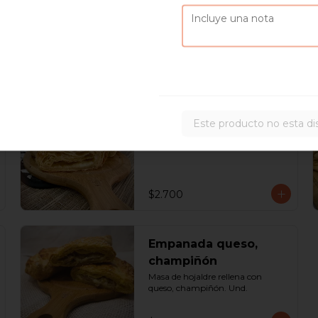
$1.700
Empanada de queso
Este producto no esta di
Masa de hojaldre rellena con 
queso. Und.
$2.700
Empanada queso,
champiñón
Masa de hojaldre rellena con 
queso, champiñón. Und.