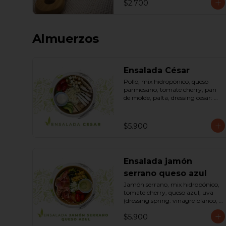
$2.700
Almuerzos
Ensalada César
Pollo, mix hidropónico, queso 
parmesano, tomate cherry, pan 
de molde, palta, dressing cesar: 
(huevo, ajo, queso gauda, aceite, 
azúcar, sal, pimienta negra). 
Bowl.
$5.900
Ensalada jamón
serrano queso azul
Jamón serrano, mix hidropónico, 
tomate cherry, queso azul, uva 
(dressing spring: vinagre blanco, 
aceite de oliva, azúcar). Bowl.
$5.900