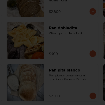
rebanar. Und.
$2.800
Pan dobladita
Clásico pan chileno. Und.
$400
Pan pita blanco
Pan pita sin conservante ni 
químicos - Paquete 10 Unds.
$2.500