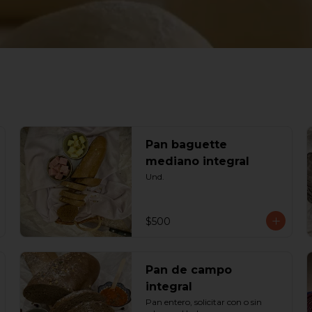
Pan baguette
mediano integral
Und.
$500
Pan de campo
integral
Pan entero, solicitar con o sin 