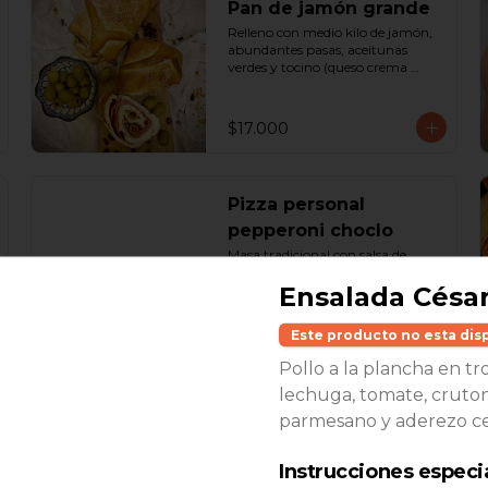
Pan de jamón grande
Relleno con medio kilo de jamón, 
abundantes pasas, aceitunas 
verdes y tocino (queso crema 
opcional). 40 cm

SOLO A PEDIDO
$17.000
Pizza personal
pepperoni choclo
Masa tradicional con salsa de 
tomate, choclo, pepperoni y 
Ensalada César
queso.
$2.500
Este producto no esta dis
Pollo a la plancha en tr
lechuga, tomate, cruto
Pizza zaatar
parmesano y aderezo ce
Pan pita con aceite de oliva y 
zaatar (mescla de condimentos 
árabes)
Instrucciones especi