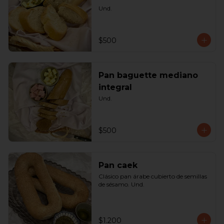
Und.
$500
Pan baguette mediano
integral
Und.
$500
Pan caek
Clásico pan árabe cubierto de semillas 
de sésamo. Und.
$1.200