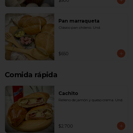
$500
Pan marraqueta
Clásico pan chileno. Und.
$650
Comida rápida
Cachito
Relleno de jamón y queso crema. Und.
$2.700