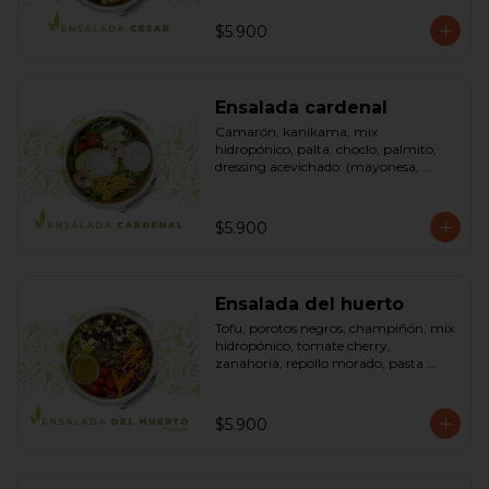
pimienta negra). Bowl.
$5.900
Ensalada cardenal
Camarón, kanikama, mix 
hidropónico, palta, choclo, palmito, 
dressing acevichado: (mayonesa, 
limón, vinagre de manzana, orégano, 
pimienta negra y sal). Bowl.
$5.900
Ensalada del huerto
Tofu, porotos negros, champiñón, mix 
hidropónico, tomate cherry, 
zanahoria, repollo morado, pasta 
(espirales), cilantro, maní, aceite de 
oliva, aceite de sésamo, romero 
dressing: vinagreta, mostaza (vinagre 
$5.900
blanco, mostaza, azúcar). Bowl.