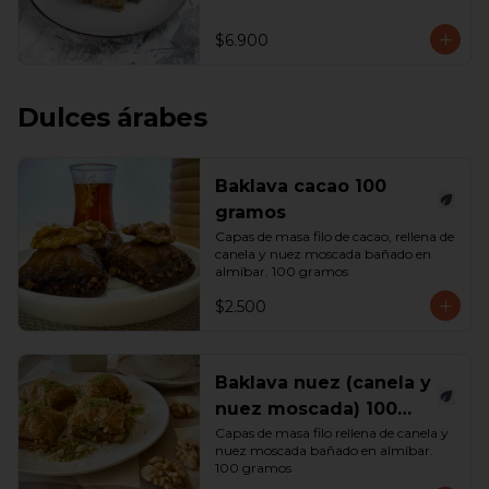
$6.900
Dulces árabes
Baklava cacao 100
gramos
Capas de masa filo de cacao, rellena de 
canela y nuez moscada bañado en 
almíbar. 100 gramos
$2.500
Baklava nuez (canela y
nuez moscada) 100
gramos
Capas de masa filo rellena de canela y 
nuez moscada bañado en almíbar. 
100 gramos