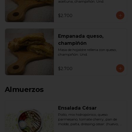
aceituna, champiñón. Und.
$2.700
Empanada queso,
champiñón
Masa de hojaldre rellena con queso, 
champiñón. Und.
$2.700
Almuerzos
Ensalada César
Pollo, mix hidropónico, queso 
parmesano, tomate cherry, pan de 
molde, palta, dressing cesar: (huevo, 
ajo, queso gauda, aceite, azúcar, sal, 