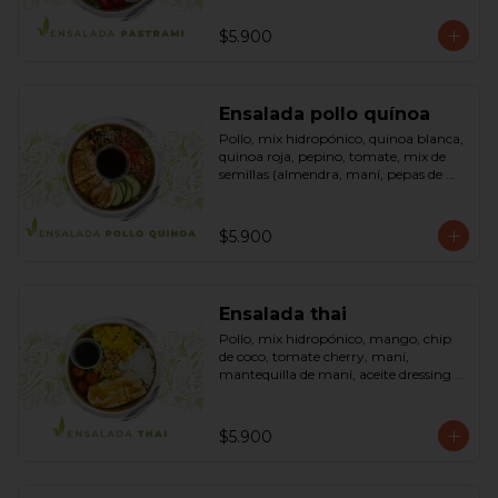
sésamo, dressing vinagreta mostaza 
(vinagre de vino blanco, azúcar, 
$5.900
mostaza). Bowl.
Ensalada pollo quínoa
Pollo, mix hidropónico, quinoa blanca, 
quinoa roja, pepino, tomate, mix de 
semillas (almendra, maní, pepas de 
zapallo, maravilla, cranberry), salsa de 
soya, ketchup, azúcar dressing spring 
mostaza (salsa de soya, azúcar, limón, 
$5.900
aceite de sésamo y mostaza). Bowl.
Ensalada thai
Pollo, mix hidropónico, mango, chip 
de coco, tomate cherry, maní, 
mantequilla de maní, aceite dressing 
spring: (salsa de soya, azúcar, limón, 
aceite de sésamo). Bowl.
$5.900