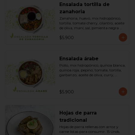
Ensalada tortilla de
zanahoria
Zanahoria, huevo, mix hidropónico, 
tortilla, tomate cherry, cilantro, aceite 
de oliva, maní, sal, pimienta negra 
dressing spring montaza (salsa de 
$5.900
soya, azúcar, limón, aceite de sésamo 
y mostaza). Bowl.
Ensalada árabe
Pollo, mix hidropónico, quinoa blanca, 
quinoa roja, pepino, tomate, tortilla, 
garbanzo, aceite de oliva, curry, 
dressing árabe (Yogurth natural, 
curry, limón, pimienta negra y sal). 
Bowl.
$5.900
Hojas de parra
tradicional
Hojas de parra rellenas con arroz y 
carne listas para consumir. 15 Unds.