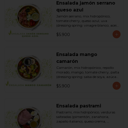
Ensalada jamón serrano
queso azul
Jamón serrano, mix hidropónico, 
tomate cherry, queso azul, uva 
(dressing spring: vinagre blanco, aceite 
de oliva, azúcar). Bowl.
$5.900
Ensalada mango
camarón
Camarón, mix hidropónico, repollo 
morado, mango, tomate cherry, palta 
(dressing spring: salsa de soya, azúcar, 
limón, aceite de sésamo). Bowl.
$5.900
Ensalada pastrami
Pastrami, mix hidripónico, verduras 
salteadas (pimentón, zanahoria, 
zapallo italiano), queso crema, 
aceitunas deshuesadas, huevo, 