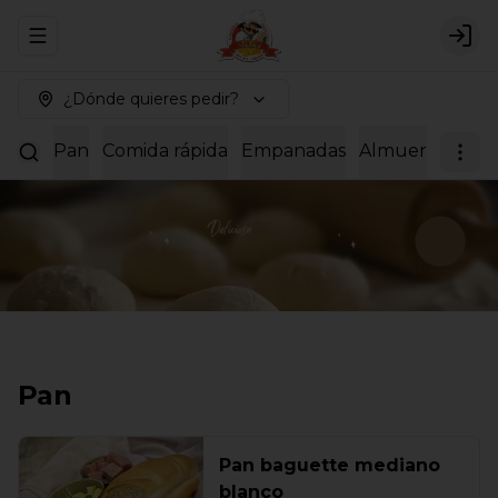
Abrir menu de navegación
Logi
¿Dónde quieres pedir?
Pan
Comida rápida
Empanadas
Almuerzos
Dul
Pan
Pan baguette mediano
blanco