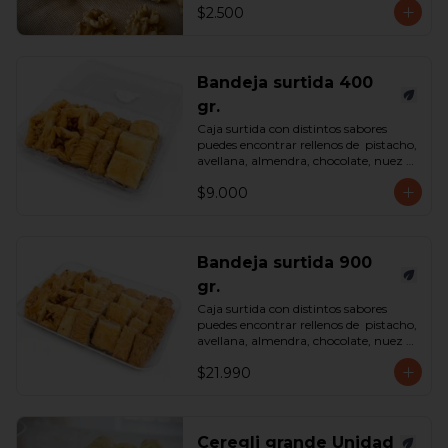
$2.500
Bandeja surtida 400
gr.
Caja surtida con distintos sabores 
puedes encontrar rellenos de  pistacho, 
avellana, almendra, chocolate, nuez y 
castaña de cajú. 

$9.000
*Surtido enviado sujeto a 
disponibilidad en tienda*

contenido 400 gramos.
Bandeja surtida 900
gr.
Caja surtida con distintos sabores 
puedes encontrar rellenos de  pistacho, 
avellana, almendra, chocolate, nuez y 
castaña de cajú. 

$21.990
*Surtido enviado sujeto a 
disponibilidad en tienda*

contenido 900 gramos.
Ceregli grande Unidad