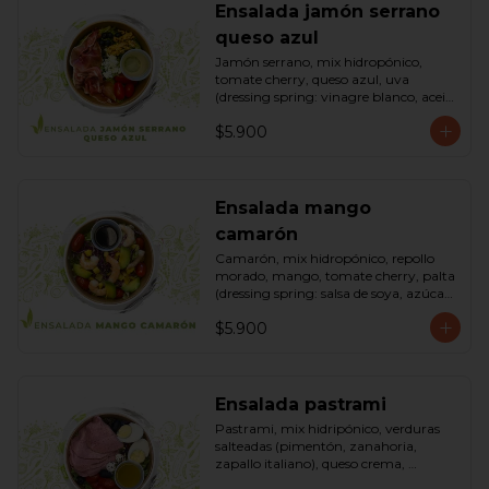
Ensalada jamón serrano
queso azul
Jamón serrano, mix hidropónico, 
tomate cherry, queso azul, uva 
(dressing spring: vinagre blanco, aceite 
de oliva, azúcar). Bowl.
$5.900
Ensalada mango
camarón
Camarón, mix hidropónico, repollo 
morado, mango, tomate cherry, palta 
(dressing spring: salsa de soya, azúcar, 
limón, aceite de sésamo). Bowl.
$5.900
Ensalada pastrami
Pastrami, mix hidripónico, verduras 
salteadas (pimentón, zanahoria, 
zapallo italiano), queso crema, 
aceitunas deshuesadas, huevo, 