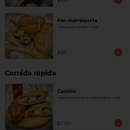
$500
Pan marraqueta
Clásico pan chileno. Und.
$650
Comida rápida
Cachito
Relleno de jamón y queso crema. Und.
$2.700