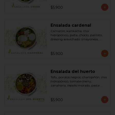
pimienta negra). Bowl.
$5.900
Ensalada cardenal
Camarón, kanikama, mix 
hidropónico, palta, choclo, palmito, 
dressing acevichado: (mayonesa, 
limón, vinagre de manzana, orégano, 
pimienta negra y sal). Bowl.
$5.900
Ensalada del huerto
Tofu, porotos negros, champiñón, mix 
hidropónico, tomate cherry, 
zanahoria, repollo morado, pasta 
(espirales), cilantro, maní, aceite de 
oliva, aceite de sésamo, romero 
dressing: vinagreta, mostaza (vinagre 
$5.900
blanco, mostaza, azúcar). Bowl.