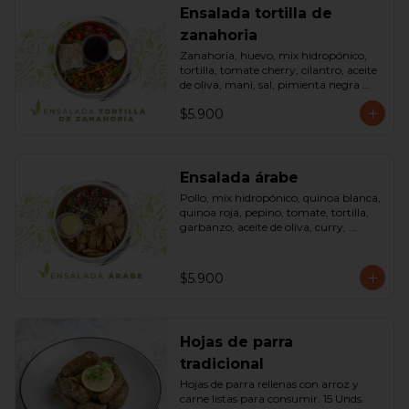
Ensalada tortilla de
zanahoria
Zanahoria, huevo, mix hidropónico, 
tortilla, tomate cherry, cilantro, aceite 
de oliva, maní, sal, pimienta negra 
dressing spring montaza (salsa de 
$5.900
soya, azúcar, limón, aceite de sésamo 
y mostaza). Bowl.
Ensalada árabe
Pollo, mix hidropónico, quinoa blanca, 
quinoa roja, pepino, tomate, tortilla, 
garbanzo, aceite de oliva, curry, 
dressing árabe (Yogurth natural, 
curry, limón, pimienta negra y sal). 
Bowl.
$5.900
Hojas de parra
tradicional
Hojas de parra rellenas con arroz y 
carne listas para consumir. 15 Unds.