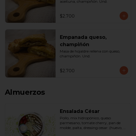
aceituna, champiñón. Und.
$2.700
Empanada queso,
champiñón
Masa de hojaldre rellena con queso, 
champiñón. Und.
$2.700
Almuerzos
Ensalada César
Pollo, mix hidropónico, queso 
parmesano, tomate cherry, pan de 
molde, palta, dressing cesar: (huevo, 
ajo, queso gauda, aceite, azúcar, sal, 