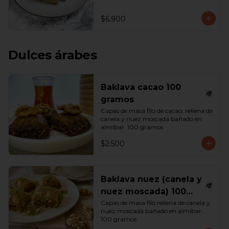
$6.900
Dulces árabes
Baklava cacao 100
gramos
Capas de masa filo de cacao, rellena de 
canela y nuez moscada bañado en 
almíbar. 100 gramos
$2.500
Baklava nuez (canela y
nuez moscada) 100
gramos
Capas de masa filo rellena de canela y 
nuez moscada bañado en almíbar. 
100 gramos