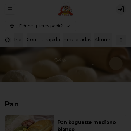
Abrir menu de navegación
Logi
¿Dónde quieres pedir?
Pan
Comida rápida
Empanadas
Almuerzos
Dul
Pan
Pan baguette mediano
blanco