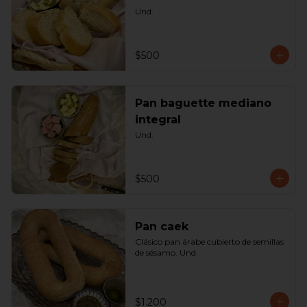
Und.
$500
Pan baguette mediano
integral
Und.
$500
Pan caek
Clásico pan árabe cubierto de semillas 
de sésamo. Und.
$1.200