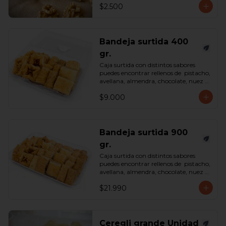
$2.500
Bandeja surtida 400
gr.
Caja surtida con distintos sabores 
puedes encontrar rellenos de  pistacho, 
avellana, almendra, chocolate, nuez y 
castaña de cajú. 

$9.000
*Surtido enviado sujeto a 
disponibilidad en tienda*

contenido 400 gramos.
Bandeja surtida 900
gr.
Caja surtida con distintos sabores 
puedes encontrar rellenos de  pistacho, 
avellana, almendra, chocolate, nuez y 
castaña de cajú. 

$21.990
*Surtido enviado sujeto a 
disponibilidad en tienda*

contenido 900 gramos.
Ceregli grande Unidad