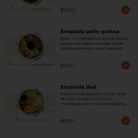
sésamo, dressing vinagreta mostaza 
(vinagre de vino blanco, azúcar, 
$5.900
mostaza). Bowl.
Ensalada pollo quínoa
Pollo, mix hidropónico, quinoa blanca, 
quinoa roja, pepino, tomate, mix de 
semillas (almendra, maní, pepas de 
zapallo, maravilla, cranberry), salsa de 
soya, ketchup, azúcar dressing spring 
mostaza (salsa de soya, azúcar, limón, 
$5.900
aceite de sésamo y mostaza). Bowl.
Ensalada thai
Pollo, mix hidropónico, mango, chip 
de coco, tomate cherry, maní, 
mantequilla de maní, aceite dressing 
spring: (salsa de soya, azúcar, limón, 
aceite de sésamo). Bowl.
$5.900