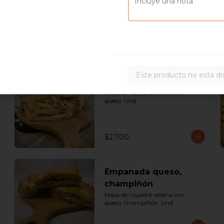
$1.700
Este producto no esta di
Empanada de queso
Masa de hojaldre rellena con 
queso. Und.
$2.700
Empanada queso,
champiñón
Masa de hojaldre rellena con 
queso, champiñón. Und.