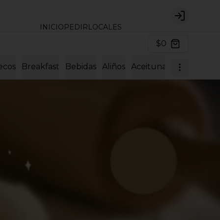
Login
INICIO
PEDIR
LOCALES
$0
ecos
Breakfast
Bebidas
Aliños
Aceitunas y encurtido