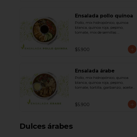
Ensalada pollo quínoa
Pollo, mix hidropónico, quinoa 
blanca, quinoa roja, pepino, 
tomate, mix de semillas 
(almendra, maní, pepas de 
zapallo, maravilla, cranberry), 
salsa de soya, ketchup, azúcar 
$5.900
dressing spring mostaza (salsa de 
soya, azúcar, limón, aceite de 
sésamo y mostaza). Bowl.
Ensalada árabe
Pollo, mix hidropónico, quinoa 
blanca, quinoa roja, pepino, 
tomate, tortilla, garbanzo, aceite 
de oliva, curry, dressing árabe 
(Yogurth natural, curry, limón, 
pimienta negra y sal). Bowl.
$5.900
Dulces árabes