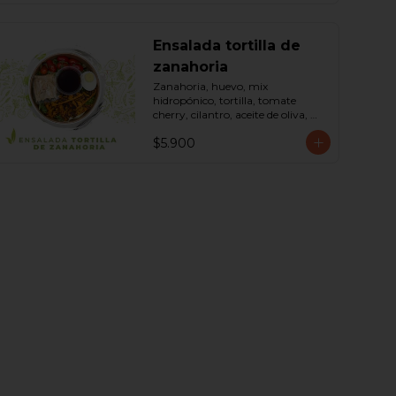
Ensalada tortilla de
zanahoria
Zanahoria, huevo, mix 
hidropónico, tortilla, tomate 
cherry, cilantro, aceite de oliva, 
maní, sal, pimienta negra dressing 
$5.900
spring montaza (salsa de soya, 
azúcar, limón, aceite de sésamo y 
mostaza). Bowl.