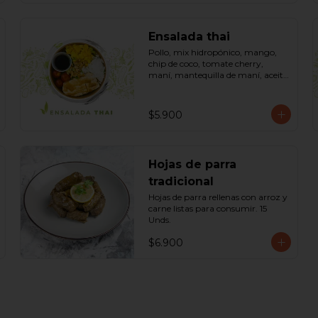
Ensalada thai
Pollo, mix hidropónico, mango, 
chip de coco, tomate cherry, 
maní, mantequilla de maní, aceite 
dressing spring: (salsa de soya, 
azúcar, limón, aceite de sésamo). 
Bowl.
$5.900
Hojas de parra
tradicional
Hojas de parra rellenas con arroz y 
carne listas para consumir. 15 
Unds.
$6.900