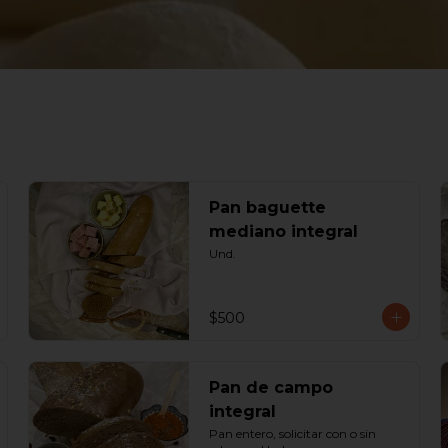
Pan baguette
mediano integral
Und.
$500
Pan de campo
integral
Pan entero, solicitar con o sin 