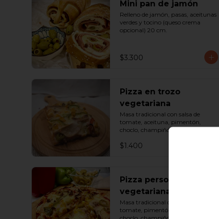
Mini pan de jamón
Relleno de jamón, pasas, aceitunas 
verdes y tocino (queso crema 
opcional) 20 cm.
$3.300
Pizza en trozo
vegetariana
Masa tradicional con salsa de 
tomate, aceituna, pimentón, 
choclo, champiñón y queso. 
Porción.
$1.400
Pizza personal
vegetariana
Masa tradicional con salsa de 
tomate, pimentón, aceituna, 
choclo, champiñón, palmito y 