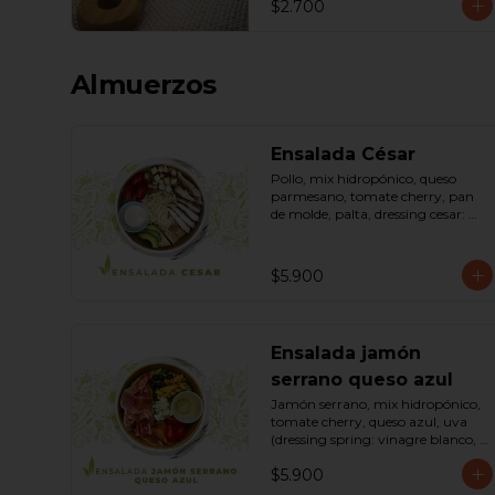
$2.700
Almuerzos
Ensalada César
Pollo, mix hidropónico, queso 
parmesano, tomate cherry, pan 
de molde, palta, dressing cesar: 
(huevo, ajo, queso gauda, aceite, 
azúcar, sal, pimienta negra). 
Bowl.
$5.900
Ensalada jamón
serrano queso azul
Jamón serrano, mix hidropónico, 
tomate cherry, queso azul, uva 
(dressing spring: vinagre blanco, 
aceite de oliva, azúcar). Bowl.
$5.900