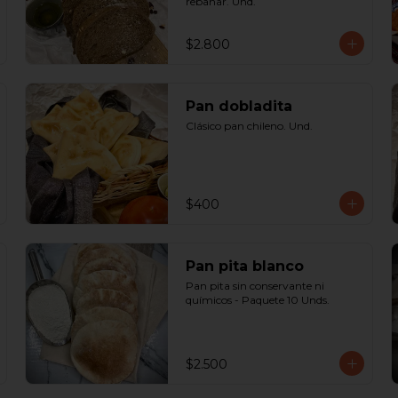
rebanar. Und.
$2.800
Pan dobladita
Clásico pan chileno. Und.
$400
Pan pita blanco
Pan pita sin conservante ni 
químicos - Paquete 10 Unds.
$2.500