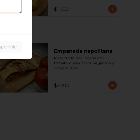
$1.400
sponible
Empanada napolitana
Masa tradicional rellena con 
tomate, queso, aceituna, jamón y 
orégano. Und.
$2.700