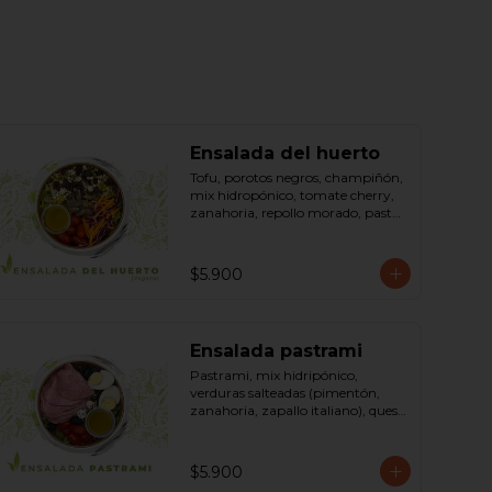
Ensalada del huerto
Tofu, porotos negros, champiñón, 
mix hidropónico, tomate cherry, 
zanahoria, repollo morado, pasta 
(espirales), cilantro, maní, aceite de 
oliva, aceite de sésamo, romero 
dressing: vinagreta, mostaza 
$5.900
(vinagre blanco, mostaza, 
azúcar). Bowl.
Ensalada pastrami
Pastrami, mix hidripónico, 
verduras salteadas (pimentón, 
zanahoria, zapallo italiano), queso 
crema, aceitunas deshuesadas, 
huevo, sésamo, dressing vinagreta 
mostaza (vinagre de vino blanco, 
$5.900
azúcar, mostaza). Bowl.