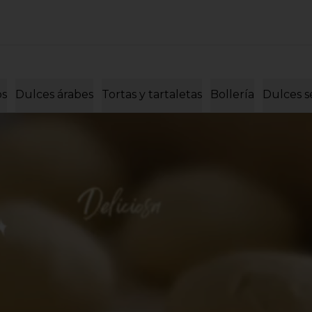
os
Dulces árabes
Tortas y tartaletas
Bollería
Dulces s