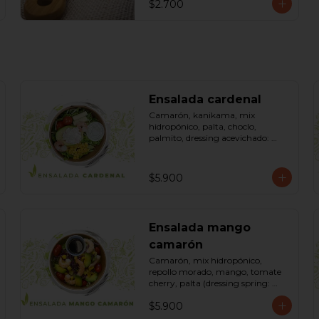
$2.700
Ensalada cardenal
Camarón, kanikama, mix 
hidropónico, palta, choclo, 
palmito, dressing acevichado: 
(mayonesa, limón, vinagre de 
manzana, orégano, pimienta 
negra y sal). Bowl.
$5.900
Ensalada mango
camarón
Camarón, mix hidropónico, 
repollo morado, mango, tomate 
cherry, palta (dressing spring: 
salsa de soya, azúcar, limón, aceite 
$5.900
de sésamo). Bowl.