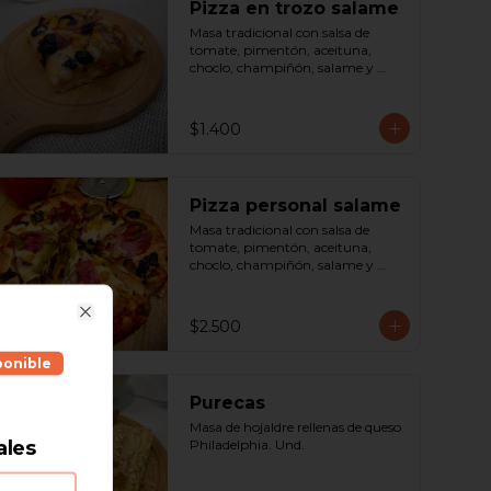
Pizza en trozo salame
Masa tradicional con salsa de 
tomate, pimentón, aceituna, 
choclo, champiñón, salame y 
queso. Porción.
$1.400
Pizza personal salame
Masa tradicional con salsa de 
tomate, pimentón, aceituna, 
choclo, champiñón, salame y 
queso. Porción.
$2.500
Close
ponible
Purecas
Masa de hojaldre rellenas de queso 
ales
Philadelphia. Und.