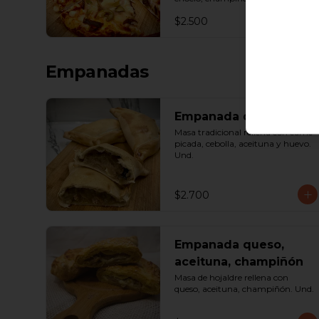
queso. Porción.
$2.500
Empanadas
Empanada de pino
Masa tradicional rellena con carne 
picada, cebolla, aceituna y huevo. 
Und.
$2.700
Empanada queso,
aceituna, champiñón
Masa de hojaldre rellena con 
queso, aceituna, champiñón. Und.