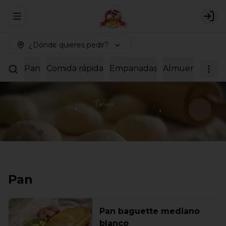
Abrir menu de navegación
Logi
¿Dónde quieres pedir?
Pan
Comida rápida
Empanadas
Almuerzos
Dul
Pan
Pan baguette mediano
blanco