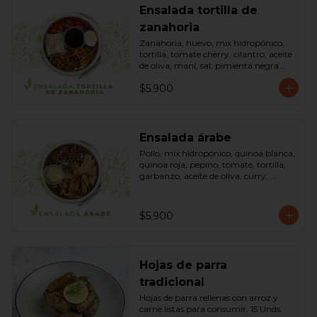
Ensalada tortilla de
zanahoria
Zanahoria, huevo, mix hidropónico, 
tortilla, tomate cherry, cilantro, aceite 
de oliva, maní, sal, pimienta negra 
dressing spring montaza (salsa de 
$5.900
soya, azúcar, limón, aceite de sésamo 
y mostaza). Bowl.
Ensalada árabe
Pollo, mix hidropónico, quinoa blanca, 
quinoa roja, pepino, tomate, tortilla, 
garbanzo, aceite de oliva, curry, 
dressing árabe (Yogurth natural, 
curry, limón, pimienta negra y sal). 
Bowl.
$5.900
Hojas de parra
tradicional
Hojas de parra rellenas con arroz y 
carne listas para consumir. 15 Unds.