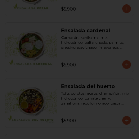
pimienta negra). Bowl.
$5.900
Ensalada cardenal
Camarón, kanikama, mix 
hidropónico, palta, choclo, palmito, 
dressing acevichado: (mayonesa, 
limón, vinagre de manzana, orégano, 
pimienta negra y sal). Bowl.
$5.900
Ensalada del huerto
Tofu, porotos negros, champiñón, mix 
hidropónico, tomate cherry, 
zanahoria, repollo morado, pasta 
(espirales), cilantro, maní, aceite de 
oliva, aceite de sésamo, romero 
dressing: vinagreta, mostaza (vinagre 
$5.900
blanco, mostaza, azúcar). Bowl.