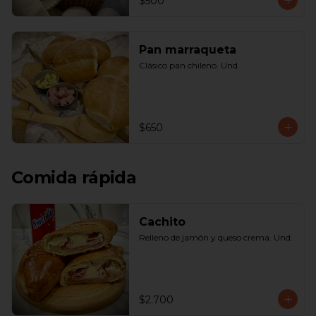
$500
Pan marraqueta
Clásico pan chileno. Und.
$650
Comida rápida
Cachito
Relleno de jamón y queso crema. Und.
$2.700