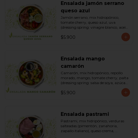
Ensalada jamón serrano
queso azul
Jamón serrano, mix hidropónico, 
tomate cherry, queso azul, uva 
(dressing spring: vinagre blanco, aceite 
de oliva, azúcar). Bowl.
$5.900
Ensalada mango
camarón
Camarón, mix hidropónico, repollo 
morado, mango, tomate cherry, palta 
(dressing spring: salsa de soya, azúcar, 
limón, aceite de sésamo). Bowl.
$5.900
Ensalada pastrami
Pastrami, mix hidripónico, verduras 
salteadas (pimentón, zanahoria, 
zapallo italiano), queso crema, 
aceitunas deshuesadas, huevo, 