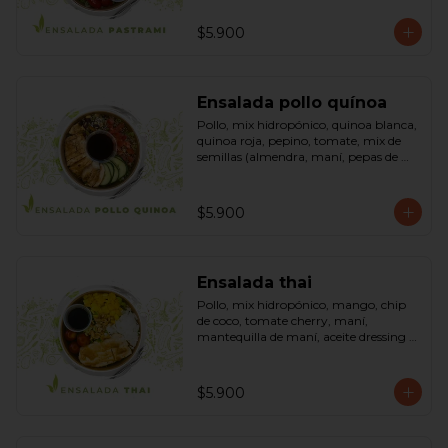
sésamo, dressing vinagreta mostaza 
(vinagre de vino blanco, azúcar, 
$5.900
mostaza). Bowl.
Ensalada pollo quínoa
Pollo, mix hidropónico, quinoa blanca, 
quinoa roja, pepino, tomate, mix de 
semillas (almendra, maní, pepas de 
zapallo, maravilla, cranberry), salsa de 
soya, ketchup, azúcar dressing spring 
mostaza (salsa de soya, azúcar, limón, 
$5.900
aceite de sésamo y mostaza). Bowl.
Ensalada thai
Pollo, mix hidropónico, mango, chip 
de coco, tomate cherry, maní, 
mantequilla de maní, aceite dressing 
spring: (salsa de soya, azúcar, limón, 
aceite de sésamo). Bowl.
$5.900