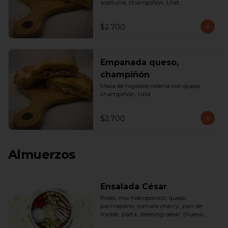
aceituna, champiñón. Und.
$2.700
Empanada queso,
champiñón
Masa de hojaldre rellena con queso, 
champiñón. Und.
$2.700
Almuerzos
Ensalada César
Pollo, mix hidropónico, queso 
parmesano, tomate cherry, pan de 
molde, palta, dressing cesar: (huevo, 
ajo, queso gauda, aceite, azúcar, sal, 