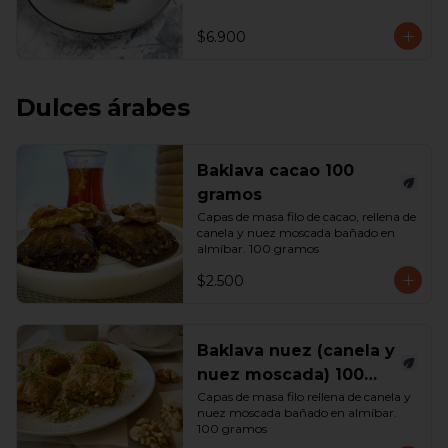
$6.900
Dulces árabes
Baklava cacao 100
gramos
Capas de masa filo de cacao, rellena de 
canela y nuez moscada bañado en 
almíbar. 100 gramos
$2.500
Baklava nuez (canela y
nuez moscada) 100
gramos
Capas de masa filo rellena de canela y 
nuez moscada bañado en almíbar. 
100 gramos