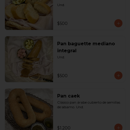
Und.
$500
Pan baguette mediano
integral
Und.
$500
Pan caek
Clásico pan árabe cubierto de semillas 
de sésamo. Und.
$1.200