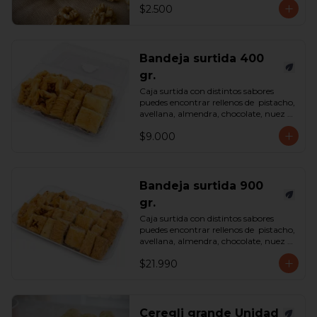
$2.500
Bandeja surtida 400
gr.
Caja surtida con distintos sabores 
puedes encontrar rellenos de  pistacho, 
avellana, almendra, chocolate, nuez y 
castaña de cajú. 

$9.000
*Surtido enviado sujeto a 
disponibilidad en tienda*

contenido 400 gramos.
Bandeja surtida 900
gr.
Caja surtida con distintos sabores 
puedes encontrar rellenos de  pistacho, 
avellana, almendra, chocolate, nuez y 
castaña de cajú. 

$21.990
*Surtido enviado sujeto a 
disponibilidad en tienda*

contenido 900 gramos.
Ceregli grande Unidad