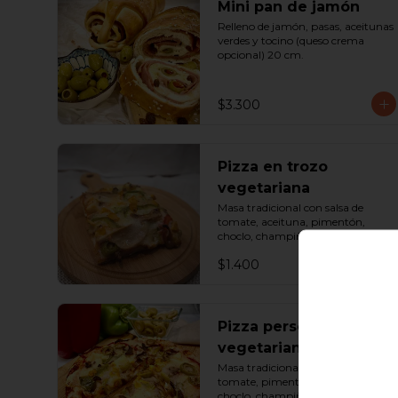
Mini pan de jamón
Relleno de jamón, pasas, aceitunas 
verdes y tocino (queso crema 
opcional) 20 cm.
$3.300
Pizza en trozo
vegetariana
Masa tradicional con salsa de 
tomate, aceituna, pimentón, 
choclo, champiñón y queso. 
Porción.
$1.400
Pizza personal
vegetariana
Masa tradicional con salsa de 
tomate, pimentón, aceituna, 
choclo, champiñón, palmito y 