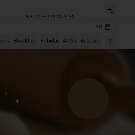
Login
INICIO
PEDIR
LOCALES
$0
ecos
Breakfast
Bebidas
Aliños
Aceitunas y encurtido