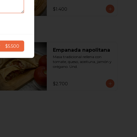
$1.400
r
$5.500
Empanada napolitana
Masa tradicional rellena con 
tomate, queso, aceituna, jamón y 
orégano. Und.
$2.700