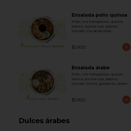
Ensalada pollo quínoa
Pollo, mix hidropónico, quinoa 
blanca, quinoa roja, pepino, 
tomate, mix de semillas 
(almendra, maní, pepas de 
zapallo, maravilla, cranberry), 
salsa de soya, ketchup, azúcar 
$5.900
dressing spring mostaza (salsa de 
soya, azúcar, limón, aceite de 
sésamo y mostaza). Bowl.
Ensalada árabe
Pollo, mix hidropónico, quinoa 
blanca, quinoa roja, pepino, 
tomate, tortilla, garbanzo, aceite 
de oliva, curry, dressing árabe 
(Yogurth natural, curry, limón, 
pimienta negra y sal). Bowl.
$5.900
Dulces árabes