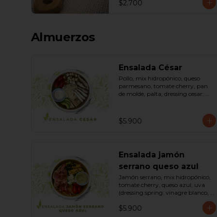
$2.700
Almuerzos
Ensalada César
Pollo, mix hidropónico, queso 
parmesano, tomate cherry, pan 
de molde, palta, dressing cesar: 
(huevo, ajo, queso gauda, aceite, 
azúcar, sal, pimienta negra). 
Bowl.
$5.900
Ensalada jamón
serrano queso azul
Jamón serrano, mix hidropónico, 
tomate cherry, queso azul, uva 
(dressing spring: vinagre blanco, 
aceite de oliva, azúcar). Bowl.
$5.900