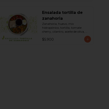
Ensalada tortilla de
zanahoria
Zanahoria, huevo, mix 
hidropónico, tortilla, tomate 
cherry, cilantro, aceite de oliva, 
maní, sal, pimienta negra dressing 
$5.900
spring montaza (salsa de soya, 
azúcar, limón, aceite de sésamo y 
mostaza). Bowl.