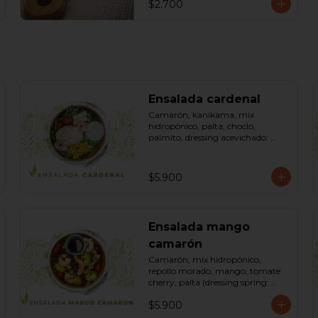
$2.700
Ensalada cardenal
Camarón, kanikama, mix 
hidropónico, palta, choclo, 
palmito, dressing acevichado: 
(mayonesa, limón, vinagre de 
manzana, orégano, pimienta 
negra y sal). Bowl.
$5.900
Ensalada mango
camarón
Camarón, mix hidropónico, 
repollo morado, mango, tomate 
cherry, palta (dressing spring: 
salsa de soya, azúcar, limón, aceite 
$5.900
de sésamo). Bowl.