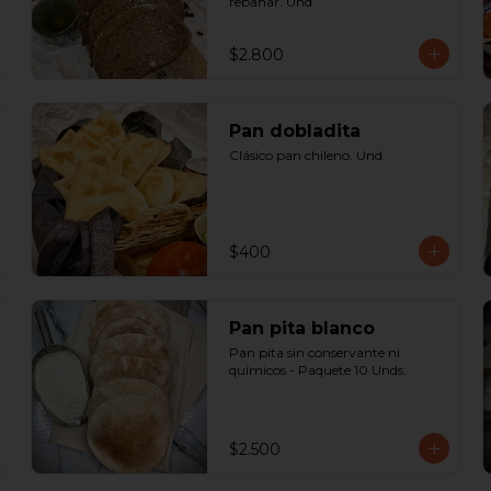
rebanar. Und.
$2.800
Pan dobladita
Clásico pan chileno. Und.
$400
Pan pita blanco
Pan pita sin conservante ni 
químicos - Paquete 10 Unds.
$2.500