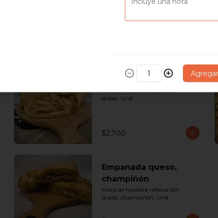
$1.700
Agrega
Empanada de queso
Masa de hojaldre rellena con 
queso. Und.
$2.700
Empanada queso,
champiñón
Masa de hojaldre rellena con 
queso, champiñón. Und.