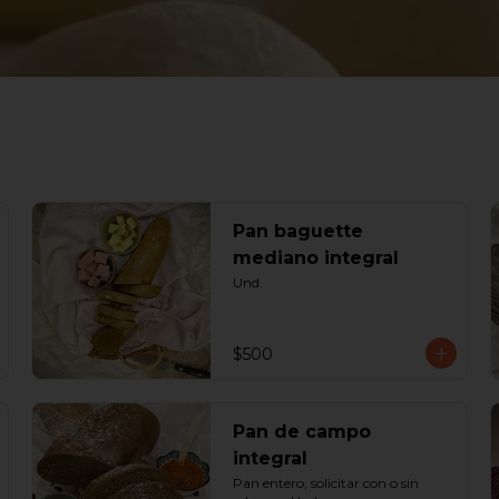
Pan baguette
mediano integral
Und.
$500
Pan de campo
integral
Pan entero, solicitar con o sin 