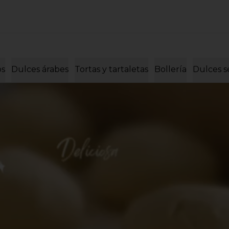
os
Dulces árabes
Tortas y tartaletas
Bollería
Dulces s