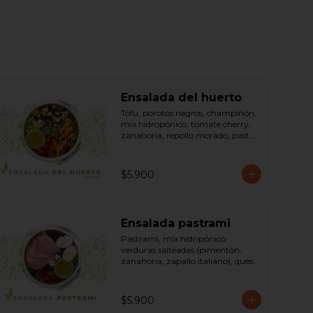
Ensalada del huerto
Tofu, porotos negros, champiñón, 
mix hidropónico, tomate cherry, 
zanahoria, repollo morado, pasta 
(espirales), cilantro, maní, aceite de 
oliva, aceite de sésamo, romero 
dressing: vinagreta, mostaza 
$5.900
(vinagre blanco, mostaza, 
azúcar). Bowl.
Ensalada pastrami
Pastrami, mix hidripónico, 
verduras salteadas (pimentón, 
zanahoria, zapallo italiano), queso 
crema, aceitunas deshuesadas, 
huevo, sésamo, dressing vinagreta 
mostaza (vinagre de vino blanco, 
$5.900
azúcar, mostaza). Bowl.