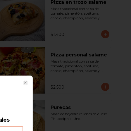
Pizza en trozo salame
Masa tradicional con salsa de 
tomate, pimentón, aceituna, 
choclo, champiñón, salame y 
queso. Porción.
$1.400
Pizza personal salame
Masa tradicional con salsa de 
tomate, pimentón, aceituna, 
choclo, champiñón, salame y 
queso. Porción.
$2.500
Close
Purecas
Masa de hojaldre rellenas de queso 
Philadelphia. Und.
ales