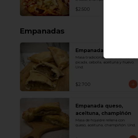
queso. Porción.
$2.500
Empanadas
Empanada de pino
Masa tradicional rellena con carne 
picada, cebolla, aceituna y huevo. 
Und.
$2.700
Empanada queso,
aceituna, champiñón
Masa de hojaldre rellena con 
queso, aceituna, champiñón. Und.