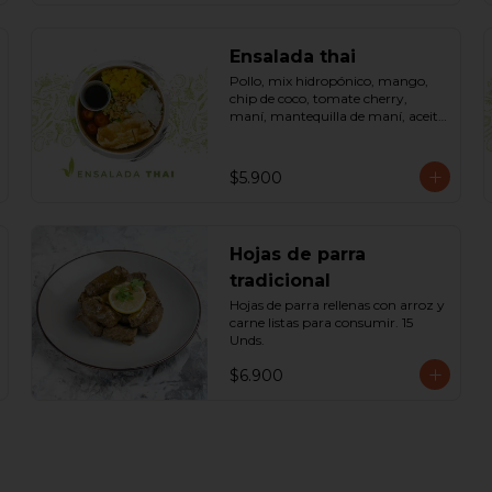
Ensalada thai
Pollo, mix hidropónico, mango, 
chip de coco, tomate cherry, 
maní, mantequilla de maní, aceite 
dressing spring: (salsa de soya, 
azúcar, limón, aceite de sésamo). 
Bowl.
$5.900
Hojas de parra
tradicional
Hojas de parra rellenas con arroz y 
carne listas para consumir. 15 
Unds.
$6.900