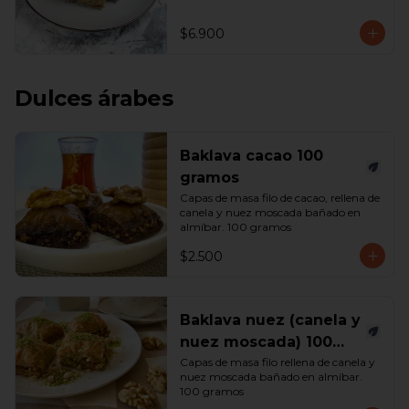
$6.900
Dulces árabes
Baklava cacao 100
gramos
Capas de masa filo de cacao, rellena de 
canela y nuez moscada bañado en 
almíbar. 100 gramos
$2.500
Baklava nuez (canela y
nuez moscada) 100
gramos
Capas de masa filo rellena de canela y 
nuez moscada bañado en almíbar. 
100 gramos