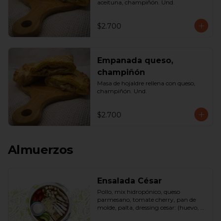
aceituna, champiñón. Und.
$2.700
Empanada queso,
champiñón
Masa de hojaldre rellena con queso, 
champiñón. Und.
$2.700
Almuerzos
Ensalada César
Pollo, mix hidropónico, queso 
parmesano, tomate cherry, pan de 
molde, palta, dressing cesar: (huevo, 
ajo, queso gauda, aceite, azúcar, sal, 