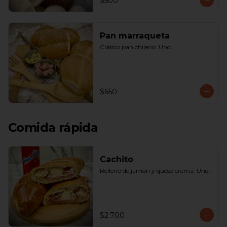
$500
Pan marraqueta
Clásico pan chileno. Und.
$650
Comida rápida
Cachito
Relleno de jamón y queso crema. Und.
$2.700