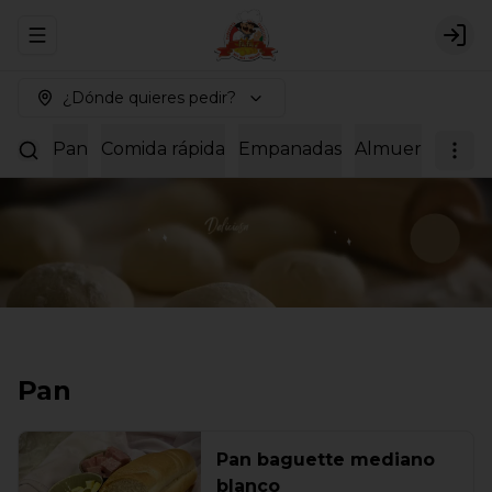
Abrir menu de navegación
Logi
¿Dónde quieres pedir?
Pan
Comida rápida
Empanadas
Almuerzos
Dul
Pan
Pan baguette mediano
blanco