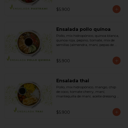
sésamo, dressing vinagreta mostaza 
(vinagre de vino blanco, azúcar, 
$5.900
mostaza). Bowl.
Ensalada pollo quínoa
Pollo, mix hidropónico, quinoa blanca, 
quinoa roja, pepino, tomate, mix de 
semillas (almendra, maní, pepas de 
zapallo, maravilla, cranberry), salsa de 
soya, ketchup, azúcar dressing spring 
mostaza (salsa de soya, azúcar, limón, 
$5.900
aceite de sésamo y mostaza). Bowl.
Ensalada thai
Pollo, mix hidropónico, mango, chip 
de coco, tomate cherry, maní, 
mantequilla de maní, aceite dressing 
spring: (salsa de soya, azúcar, limón, 
aceite de sésamo). Bowl.
$5.900