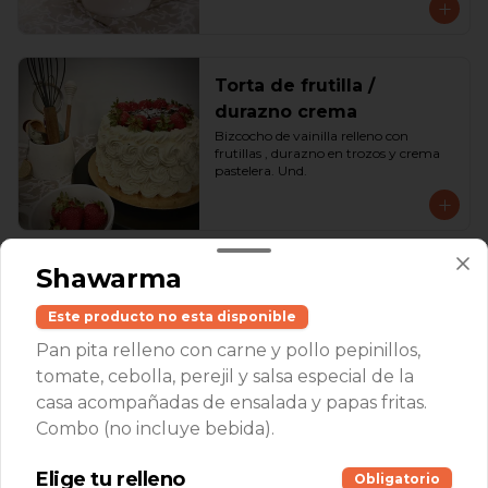
Torta de frutilla /
durazno crema
Bizcocho de vainilla relleno con 
frutillas , durazno en trozos y crema 
pastelera. Und.
Shawarma
Torta de oreo
Bizcocho de chocolate con relleno de 
Este producto no esta disponible
chocolate, galleta oreo y crema 
chantilly. Und.
Pan pita relleno con carne y pollo pepinillos,
tomate, cebolla, perejil y salsa especial de la
casa acompañadas de ensalada y papas fritas.
Combo (no incluye bebida).
Elige tu relleno
Torta lúcuma manjar
Obligatorio