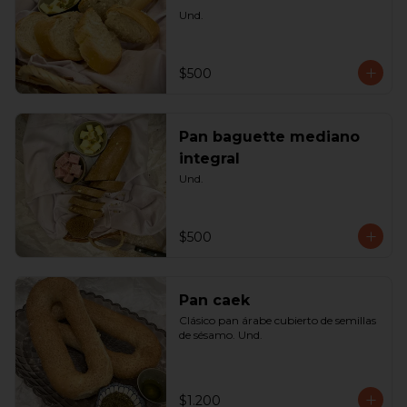
Und.
$500
Pan baguette mediano
integral
Und.
$500
Pan caek
Clásico pan árabe cubierto de semillas 
de sésamo. Und.
$1.200