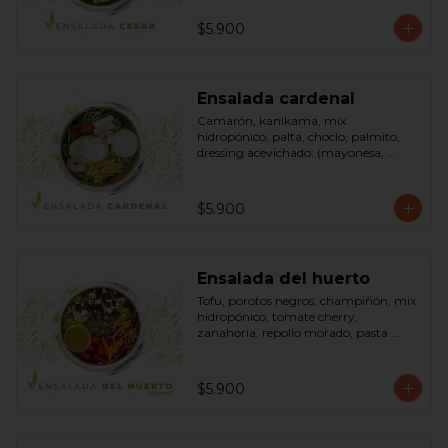
pimienta negra). Bowl.
$5.900
Ensalada cardenal
Camarón, kanikama, mix 
hidropónico, palta, choclo, palmito, 
dressing acevichado: (mayonesa, 
limón, vinagre de manzana, orégano, 
pimienta negra y sal). Bowl.
$5.900
Ensalada del huerto
Tofu, porotos negros, champiñón, mix 
hidropónico, tomate cherry, 
zanahoria, repollo morado, pasta 
(espirales), cilantro, maní, aceite de 
oliva, aceite de sésamo, romero 
dressing: vinagreta, mostaza (vinagre 
$5.900
blanco, mostaza, azúcar). Bowl.