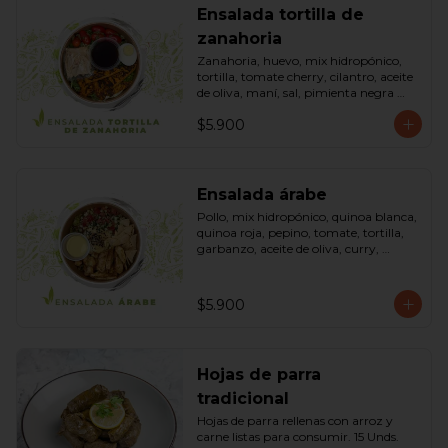
Ensalada tortilla de
zanahoria
Zanahoria, huevo, mix hidropónico, 
tortilla, tomate cherry, cilantro, aceite 
de oliva, maní, sal, pimienta negra 
dressing spring montaza (salsa de 
$5.900
soya, azúcar, limón, aceite de sésamo 
y mostaza). Bowl.
Ensalada árabe
Pollo, mix hidropónico, quinoa blanca, 
quinoa roja, pepino, tomate, tortilla, 
garbanzo, aceite de oliva, curry, 
dressing árabe (Yogurth natural, 
curry, limón, pimienta negra y sal). 
Bowl.
$5.900
Hojas de parra
tradicional
Hojas de parra rellenas con arroz y 
carne listas para consumir. 15 Unds.