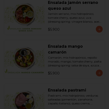
Ensalada jamón serrano
queso azul
Jamón serrano, mix hidropónico, 
tomate cherry, queso azul, uva 
(dressing spring: vinagre blanco, aceite 
de oliva, azúcar). Bowl.
$5.900
Ensalada mango
camarón
Camarón, mix hidropónico, repollo 
morado, mango, tomate cherry, palta 
(dressing spring: salsa de soya, azúcar, 
limón, aceite de sésamo). Bowl.
$5.900
Ensalada pastrami
Pastrami, mix hidripónico, verduras 
salteadas (pimentón, zanahoria, 
zapallo italiano), queso crema, 
aceitunas deshuesadas, huevo, 