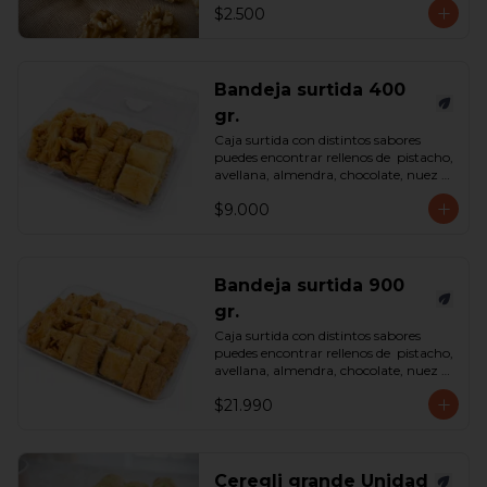
$2.500
Bandeja surtida 400
gr.
Caja surtida con distintos sabores 
puedes encontrar rellenos de  pistacho, 
avellana, almendra, chocolate, nuez y 
castaña de cajú. 

$9.000
*Surtido enviado sujeto a 
disponibilidad en tienda*

contenido 400 gramos.
Bandeja surtida 900
gr.
Caja surtida con distintos sabores 
puedes encontrar rellenos de  pistacho, 
avellana, almendra, chocolate, nuez y 
castaña de cajú. 

$21.990
*Surtido enviado sujeto a 
disponibilidad en tienda*

contenido 900 gramos.
Ceregli grande Unidad