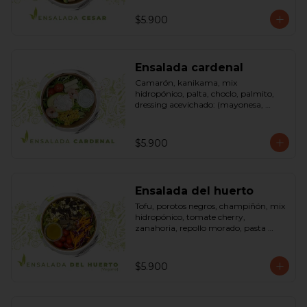
pimienta negra). Bowl.
$5.900
Ensalada cardenal
Camarón, kanikama, mix 
hidropónico, palta, choclo, palmito, 
dressing acevichado: (mayonesa, 
limón, vinagre de manzana, orégano, 
pimienta negra y sal). Bowl.
$5.900
Ensalada del huerto
Tofu, porotos negros, champiñón, mix 
hidropónico, tomate cherry, 
zanahoria, repollo morado, pasta 
(espirales), cilantro, maní, aceite de 
oliva, aceite de sésamo, romero 
dressing: vinagreta, mostaza (vinagre 
$5.900
blanco, mostaza, azúcar). Bowl.