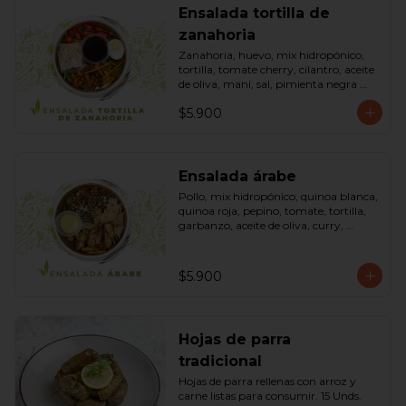
Ensalada tortilla de
zanahoria
Zanahoria, huevo, mix hidropónico, 
tortilla, tomate cherry, cilantro, aceite 
de oliva, maní, sal, pimienta negra 
dressing spring montaza (salsa de 
$5.900
soya, azúcar, limón, aceite de sésamo 
y mostaza). Bowl.
Ensalada árabe
Pollo, mix hidropónico, quinoa blanca, 
quinoa roja, pepino, tomate, tortilla, 
garbanzo, aceite de oliva, curry, 
dressing árabe (Yogurth natural, 
curry, limón, pimienta negra y sal). 
Bowl.
$5.900
Hojas de parra
tradicional
Hojas de parra rellenas con arroz y 
carne listas para consumir. 15 Unds.