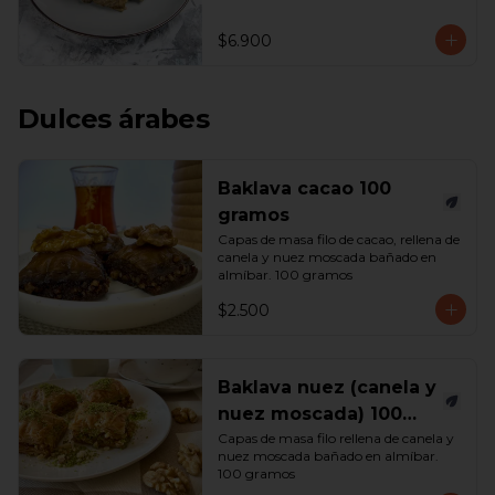
$6.900
Dulces árabes
Baklava cacao 100
gramos
Capas de masa filo de cacao, rellena de 
canela y nuez moscada bañado en 
almíbar. 100 gramos
$2.500
Baklava nuez (canela y
nuez moscada) 100
gramos
Capas de masa filo rellena de canela y 
nuez moscada bañado en almíbar. 
100 gramos