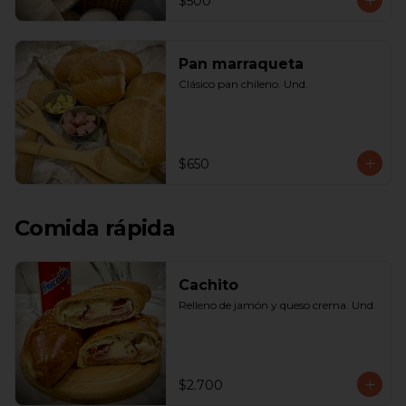
$500
Pan marraqueta
Clásico pan chileno. Und.
$650
Comida rápida
Cachito
Relleno de jamón y queso crema. Und.
$2.700