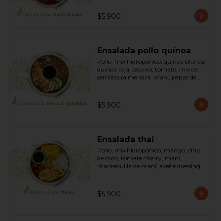
sésamo, dressing vinagreta mostaza 
(vinagre de vino blanco, azúcar, 
$5.900
mostaza). Bowl.
Ensalada pollo quínoa
Pollo, mix hidropónico, quinoa blanca, 
quinoa roja, pepino, tomate, mix de 
semillas (almendra, maní, pepas de 
zapallo, maravilla, cranberry), salsa de 
soya, ketchup, azúcar dressing spring 
mostaza (salsa de soya, azúcar, limón, 
$5.900
aceite de sésamo y mostaza). Bowl.
Ensalada thai
Pollo, mix hidropónico, mango, chip 
de coco, tomate cherry, maní, 
mantequilla de maní, aceite dressing 
spring: (salsa de soya, azúcar, limón, 
aceite de sésamo). Bowl.
$5.900