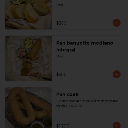
Und.
$500
Pan baguette mediano
integral
Und.
$500
Pan caek
Clásico pan árabe cubierto de semillas 
de sésamo. Und.
$1.200