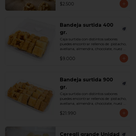
$2.500
Bandeja surtida 400
gr.
Caja surtida con distintos sabores 
puedes encontrar rellenos de  pistacho, 
avellana, almendra, chocolate, nuez y 
castaña de cajú. 

$9.000
*Surtido enviado sujeto a 
disponibilidad en tienda*

contenido 400 gramos.
Bandeja surtida 900
gr.
Caja surtida con distintos sabores 
puedes encontrar rellenos de  pistacho, 
avellana, almendra, chocolate, nuez y 
castaña de cajú. 

$21.990
*Surtido enviado sujeto a 
disponibilidad en tienda*

contenido 900 gramos.
Ceregli grande Unidad