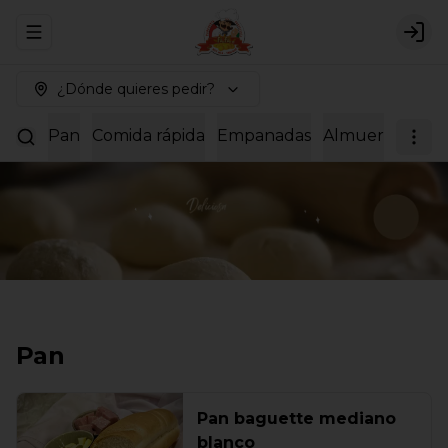
Abrir menu de navegación
Logi
¿Dónde quieres pedir?
Pan
Comida rápida
Empanadas
Almuerzos
Dul
Pan
Pan baguette mediano
blanco