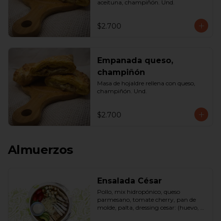
aceituna, champiñón. Und.
$2.700
Empanada queso,
champiñón
Masa de hojaldre rellena con queso, 
champiñón. Und.
$2.700
Almuerzos
Ensalada César
Pollo, mix hidropónico, queso 
parmesano, tomate cherry, pan de 
molde, palta, dressing cesar: (huevo, 
ajo, queso gauda, aceite, azúcar, sal, 