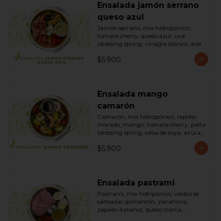
Ensalada jamón serrano
queso azul
Jamón serrano, mix hidropónico, 
tomate cherry, queso azul, uva 
(dressing spring: vinagre blanco, aceite 
de oliva, azúcar). Bowl.
$5.900
Ensalada mango
camarón
Camarón, mix hidropónico, repollo 
morado, mango, tomate cherry, palta 
(dressing spring: salsa de soya, azúcar, 
limón, aceite de sésamo). Bowl.
$5.900
Ensalada pastrami
Pastrami, mix hidripónico, verduras 
salteadas (pimentón, zanahoria, 
zapallo italiano), queso crema, 
aceitunas deshuesadas, huevo, 